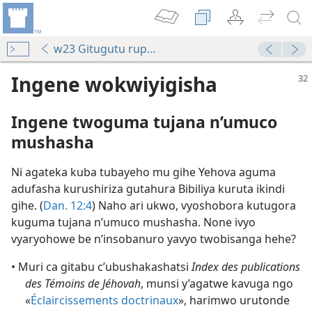
w23 Gitugutu rup. 32
Ingene wokwiyigisha
Ingene twoguma tujana n’umuco
mushasha
Ni agateka kuba tubayeho mu gihe Yehova aguma
adufasha kurushiriza gutahura Bibiliya kuruta ikindi
gihe. (
Dan. 12:4
) Naho ari ukwo, vyoshobora kutugora
kuguma tujana n’umuco mushasha. None ivyo
vyaryohowe be n’insobanuro yavyo twobisanga hehe?
• Muri ca gitabu c’ubushakashatsi
Index des publications
des Témoins de Jéhovah
, munsi y’agatwe kavuga ngo
«
Éclaircissements doctrinaux
», harimwo urutonde