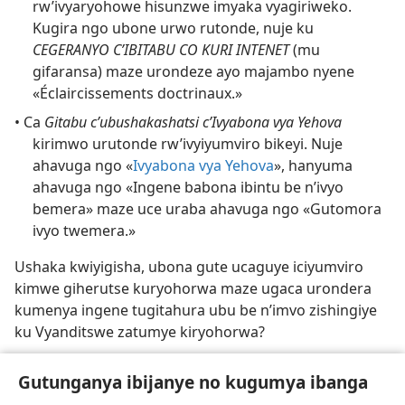
rw’ivyaryohowe hisunzwe imyaka vyagiriweko.
Kugira ngo ubone urwo rutonde, nuje ku
CEGERANYO C’IBITABU CO KURI INTENET
(mu
gifaransa) maze urondeze ayo majambo nyene
«Éclaircissements doctrinaux.»
• Ca
Gitabu c’ubushakashatsi c’Ivyabona vya Yehova
kirimwo urutonde rw’ivyiyumviro bikeyi. Nuje
ahavuga ngo «
Ivyabona vya Yehova
», hanyuma
ahavuga ngo «Ingene babona ibintu be n’ivyo
bemera» maze uce uraba ahavuga ngo «Gutomora
ivyo twemera.»
Ushaka kwiyigisha, ubona gute ucaguye iciyumviro
kimwe giherutse kuryohorwa maze ugaca urondera
kumenya ingene tugitahura ubu be n’imvo zishingiye
ku Vyanditswe zatumye kiryohorwa?
Gutunganya ibijanye no kugumya ibanga