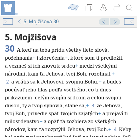
5. Mojžišova 30
5. Mojžišova
30
A keď na teba prídu všetky tieto slová,
požehnania
+
i zlorečenia
+
, ktoré som ti predložil,
a vezmeš si ich znovu k srdcu
+
medzi všetkými
národmi, kam ťa Jehova, tvoj Boh, rozohnal,
+
2
a vrátiš sa k Jehovovi, svojmu Bohu,
+
a budeš
počúvať jeho hlas podľa všetkého, čo ti dnes
prikazujem, celým svojím srdcom a celou svojou
3
dušou, ty a tvoji synovia, stane sa,
+
že Jehova,
tvoj Boh, privedie späť tvojich zajatých
+
a prejaví ti
milosrdenstvo
+
a opäť ťa zozbiera zo všetkých
4
národov, kam ťa rozptýlil Jehova, tvoj Boh.
+
Keby