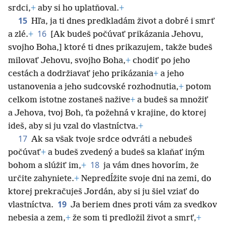
srdci,
+
aby si ho uplatňoval.
+
15
Hľa, ja ti dnes predkladám život a dobré i smrť
16
a zlé.
+
[Ak budeš počúvať prikázania Jehovu,
svojho Boha,] ktoré ti dnes prikazujem, takže budeš
milovať Jehovu, svojho Boha,
+
chodiť po jeho
cestách a dodržiavať jeho prikázania
+
a jeho
ustanovenia a jeho sudcovské rozhodnutia,
+
potom
celkom istotne zostaneš nažive
+
a budeš sa množiť
a Jehova, tvoj Boh, ťa požehná v krajine, do ktorej
ideš, aby si ju vzal do vlastníctva.
+
17
Ak sa však tvoje srdce odvráti a nebudeš
počúvať
+
a budeš zvedený a budeš sa klaňať iným
18
bohom a slúžiť im,
+
ja vám dnes hovorím, že
určite zahyniete.
+
Nepredĺžite svoje dni na zemi, do
ktorej prekračuješ Jordán, aby si ju šiel vziať do
19
vlastníctva.
Ja beriem dnes proti vám za svedkov
nebesia a zem,
+
že som ti predložil život a smrť,
+