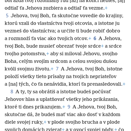
bol azda tvoj rozohnaný ľud [až] na konci nebies, [aj]
odtiaľ ťa Jehova zozbiera a odtiaľ ťa vezme.
+
5
Jehova, tvoj Boh, ťa skutočne vovedie do krajiny,
ktorú vzali do vlastníctva tvoji otcovia, a istotne ju
vezmeš do vlastníctva; a určite ti bude robiť dobro
6
a rozmnoží ťa viac ako tvojich otcov.
+
A Jehova,
tvoj Boh, bude musieť obrezať tvoje srdce
+
a srdce
tvojho potomstva,
+
aby si miloval Jehovu, svojho
Boha, celým svojím srdcom a celou svojou dušou
7
kvôli svojmu životu.
+
A Jehova, tvoj Boh, istotne
položí všetky tieto prísahy na tvojich nepriateľov
a [na] tých, čo ťa nenávidia, ktorí ťa prenasledovali.
+
8
A ty, ty sa obrátiš a istotne budeš počúvať
Jehovov hlas a uplatňovať všetky jeho prikázania,
9
ktoré ti dnes prikazujem.
+
A Jehova, tvoj Boh,
skutočne dá, že budeš mať viac ako dosť v každom
diele svojej ruky,
+
v plode svojho brucha a v plode
svojich domácich zvierat
+
a v ovocí svojej pôdy,
+
čo