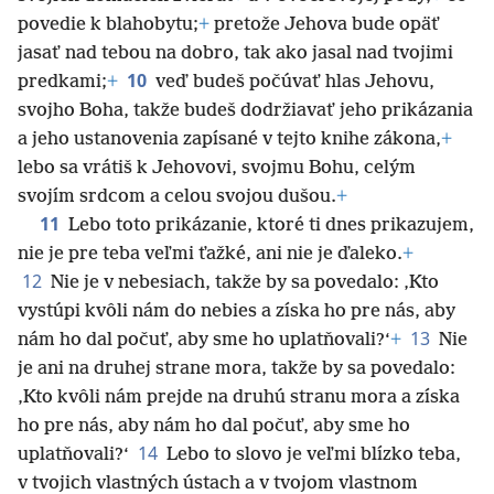
povedie k blahobytu;
+
pretože Jehova bude opäť
jasať nad tebou na dobro, tak ako jasal nad tvojimi
10
predkami;
+
veď budeš počúvať hlas Jehovu,
svojho Boha, takže budeš dodržiavať jeho prikázania
a jeho ustanovenia zapísané v tejto knihe zákona,
+
lebo sa vrátiš k Jehovovi,
svojmu Bohu, celým
svojím srdcom a celou svojou dušou.
+
11
Lebo toto prikázanie, ktoré ti dnes prikazujem,
nie je pre teba veľmi ťažké, ani nie je ďaleko.
+
12
Nie je v nebesiach, takže by sa povedalo: ‚Kto
vystúpi kvôli nám do nebies a získa ho pre nás, aby
13
nám ho dal počuť, aby sme ho uplatňovali?‘
+
Nie
je ani na druhej strane mora, takže by sa povedalo:
‚Kto kvôli nám prejde na druhú stranu mora a získa
ho pre nás, aby nám ho dal počuť, aby sme ho
14
uplatňovali?‘
Lebo to slovo je veľmi blízko teba,
v tvojich vlastných ústach a v tvojom vlastnom