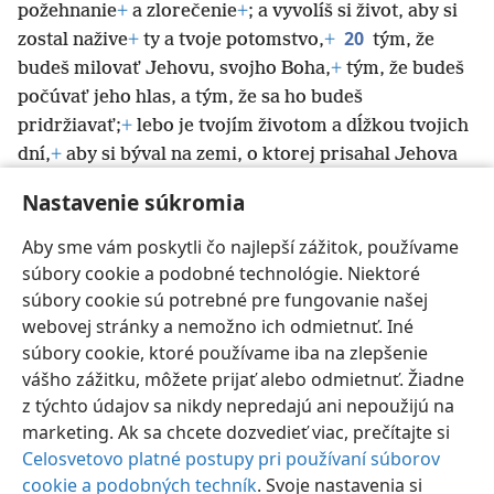
požehnanie
+
a zlorečenie
+
; a vyvolíš si život, aby si
20
zostal nažive
+
ty a tvoje potomstvo,
+
tým, že
budeš milovať Jehovu, svojho Boha,
+
tým, že budeš
počúvať jeho hlas, a tým, že sa ho budeš
pridržiavať;
+
lebo je tvojím životom a dĺžkou tvojich
dní,
+
aby si býval na zemi, o ktorej prisahal Jehova
tvojim predkom, Abrahámovi, Izákovi a Jakobovi, že
Nastavenie súkromia
im [ju] dá.“
+
Aby sme vám poskytli čo najlepší zážitok, používame
súbory cookie a podobné technológie. Niektoré
súbory cookie sú potrebné pre fungovanie našej
webovej stránky a nemožno ich odmietnuť. Iné
Slovenčina
Poslať odkaz
Nastavenia
súbory cookie, ktoré používame iba na zlepšenie
Copyright
© 2026 Watch Tower Bible and Tract Society of Pennsylvania
vášho zážitku, môžete prijať alebo odmietnuť. Žiadne
Podmienky používania
Ochrana súkromia
Nastavenie súkromia
Prihlásiť sa
JW.ORG
z týchto údajov sa nikdy nepredajú ani nepoužijú na
marketing. Ak sa chcete dozvedieť viac, prečítajte si
Celosvetovo platné postupy pri používaní súborov
cookie a podobných techník
. Svoje nastavenia si