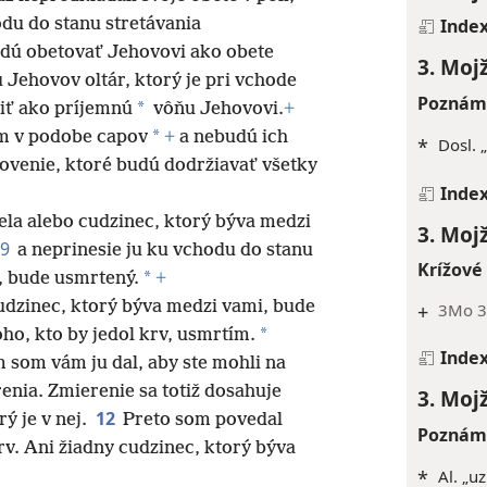
Inde
odu do stanu stretávania
udú obetovať Jehovovi ako obete
3. Moj
Jehovov oltár, ktorý je pri vchode
Poznámk
*
miť ako príjemnú
vôňu Jehovovi.
+
*
m v podobe capov
+
a nebudú ich
*
Dosl. 
novenie, ktoré budú dodržiavať všetky
Inde
ela alebo cudzinec, ktorý býva medzi
3. Moj
9
a neprinesie ju ku vchodu do stanu
Krížové
*
i, bude usmrtený.
+
udzinec, ktorý býva medzi vami, bude
+
3Mo 3:
*
o, kto by jedol krv, usmrtím.
Inde
m som vám ju dal, aby ste mohli na
nia. Zmierenie sa totiž dosahuje
3. Moj
12
ý je v nej.
Preto som povedal
Poznámk
rv. Ani žiadny cudzinec, ktorý býva
*
Al. „u