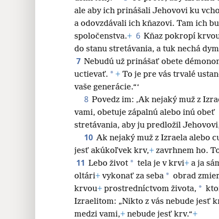
ale aby ich prinášali Jehovovi ku vch
a odovzdávali ich kňazovi. Tam ich b
6
spoločenstva.
+
Kňaz pokropí krvou 
do stanu stretávania, a tuk nechá dy
7
Nebudú už prinášať obete démono
*
uctievať.
+
To je pre vás trvalé usta
vaše generácie.“‘
8
Povedz im: ‚Ak nejaký muž z Izra
vami, obetuje zápalnú alebo inú obeť
stretávania, aby ju predložil Jehovov
10
Ak nejaký muž z Izraela alebo c
jesť akúkoľvek krv,
+
zavrhnem ho. Toh
11
*
Lebo život
tela je v krvi
+
a ja sá
*
oltári
+
vykonať za seba
obrad zmiere
*
krvou
+
prostredníctvom života,
ktor
Izraelitom: „Nikto z vás nebude jesť k
medzi vami,
+
nebude jesť krv.“
+