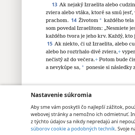
13
Ak nejaký Izraelita alebo cudzin
zviera alebo vtáka, ktoré sa smú jesť, 
14
*
prachom.
Životom
každého tela j
som povedal Izraelitom: „Nesmiete je
každého tvora je jeho krv. Každý, kto 
15
Ak niekto, či už Izraelita, alebo c
alebo ho roztrhalo divé zviera,
+
vyper
nečistý až do večera.
+
Potom bude čis
*
a nevykúpe sa,
ponesie si následky z
Nastavenie súkromia
Copyright
© 2026 Watch Tower Bible and Tract
Aby sme vám poskytli čo najlepší zážitok, p
webovej stránky a nemožno ich odmietnuť. Iné
z týchto údajov sa nikdy nepredajú ani nepouži
súborov cookie a podobných techník
. Svoje 