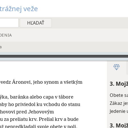
rážnej veže
DENIA
a
vedz Áronovi, jeho synom a všetkým
3. Moj
Obete s
býka, baránka alebo capa v tábore
Zákaz je
aby ho priviedol ku vchodu do stanu
Jedenie 
Jehovovi pred Jehovovým
 za preliatu krv. Prelial krv a bude
3. Moj
 už nepredkladali svoje obete v poli,