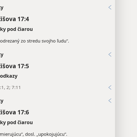
xy
žišova 17:4
y pod čiarou
„odrezaný zo stredu svojho ľudu“.
xy
žišova 17:5
 odkazy
1, 2; 7:11
xy
žišova 17:6
y pod čiarou
zmierujúcu“, dosl. „upokojujúcu“.