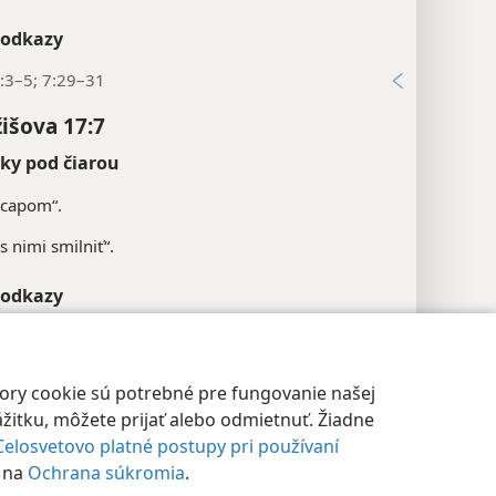
 odkazy
:3–5; 7:29–31
žišova 17:7
y pod čiarou
„capom“.
„s nimi smilniť“.
 odkazy
:17; Joz 24:14
avenie súkromia
Prihlásiť sa
JW.ORG
4:15; 5Mo 31:16
bory cookie sú potrebné pre fungovanie našej
žitku, môžete prijať alebo odmietnuť. Žiadne
xy
Celosvetovo platné postupy pri používaní
žišova 17:9
e na
Ochrana súkromia
.