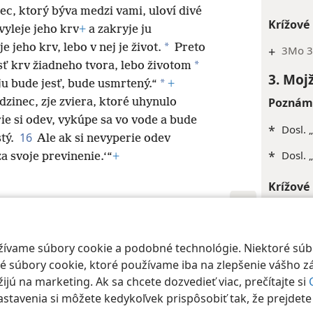
ec, ktorý býva medzi vami, uloví divé
Krížové
vyleje jeho krv
+
a zakryje ju
*
e jeho krv, lebo v nej je život.
Preto
+
3Mo 3
*
sť krv žiadneho tvora, lebo životom
3. Moj
*
ju bude jesť, bude usmrtený.“
+
Poznámk
udzinec, zje zviera, ktoré uhynulo
ie si odev, vykúpe sa vo vode a bude
*
Dosl. 
16
tý.
Ale ak si nevyperie odev
*
Dosl. 
a svoje previnenie.‘“
+
Krížové
+
5Mo 32
 Society of Pennsylvania
Podmienky používania
Ochrana súkromia
Nast
+
2Mo 3
oužívame súbory cookie a podobné technológie. Niektoré sú
 súbory cookie, ktoré používame iba na zlepšenie vášho zá
Inde
jú na marketing. Ak sa chcete dozvedieť viac, prečítajte si
3. Moj
nastavenia si môžete kedykoľvek prispôsobiť tak, že prejdet