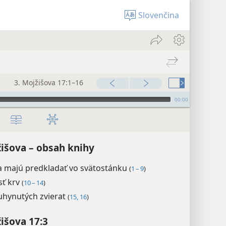
Slovenčina
3. Mojžišova 17:1–16
00:00
žišova – obsah knihy
a majú predkladať vo svätostánku
(
1 – 9
)
sť krv
(
10 – 14
)
uhynutých zvierat
(
15, 16
)
žišova 17:3