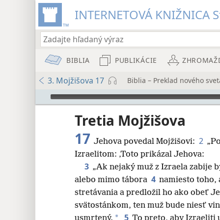
INTERNETOVÁ KNIŽNICA St
BIBLIA
PUBLIKÁCIE
ZHROMAŽ
3. Mojžišova 17
Biblia – Preklad nového svet
Audio Player
Tretia Mojžišova
17
2
Jehova povedal Mojžišovi:
„Po
Izraelitom: ‚Toto prikázal Jehova:
8
3
„Ak nejaký muž z Izraela zabije 
4
alebo mimo tábora
namiesto toho, 
16
stretávania a predložil ho ako obeť 
svätostánkom, ten muž bude niesť vinu
5
*
usmrtený.
To preto, aby Izraeliti