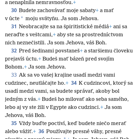
a nenaplnila nemravnosťou.
+
30
Budete zachovávať moje sabaty
+
a mať
*
v úcte
moju svätyňu. Ja som Jehova.
31
Neobracajte sa na špiritistické médiá
+
ani sa
neraďte s veštcami,
+
aby ste sa prostredníctvom
nich neznečistili. Ja som Jehova, váš Boh.
32
Pred šedinami povstaneš
+
a staršiemu človeku
prejavíš úctu.
+
Budeš mať bázeň pred svojím
Bohom.
+
Ja som Jehova.
33
Ak sa vo vašej krajine usadí medzi vami
34
cudzinec, neutláčajte ho.
+
K cudzincovi, ktorý sa
usadí medzi vami, sa budete správať, akoby bol
jedným z vás.
+
Budeš ho milovať ako seba samého,
lebo aj vy ste žili v Egypte ako cudzinci.
+
Ja som
Jehova, váš Boh.
35
Vždy buďte poctiví, keď budete niečo merať
36
alebo vážiť.
+
Používajte presné váhy, presné