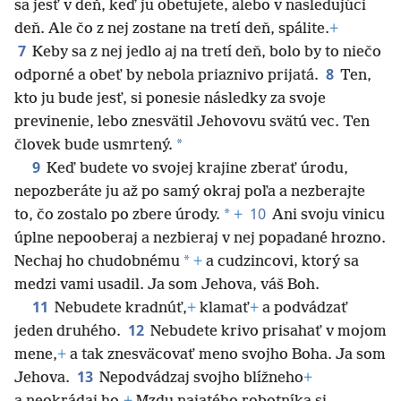
sa jesť v deň, keď ju obetujete, alebo v nasledujúci
deň. Ale čo z nej zostane na tretí deň, spálite.
+
7
Keby sa z nej jedlo aj na tretí deň, bolo by to niečo
8
odporné a obeť by nebola priaznivo prijatá.
Ten,
kto ju bude jesť, si ponesie následky za svoje
previnenie, lebo znesvätil Jehovovu svätú vec. Ten
*
človek bude usmrtený.
9
Keď budete vo svojej krajine zberať úrodu,
nepozberáte ju až po samý okraj poľa a nezberajte
10
*
to, čo zostalo po zbere úrody.
+
Ani svoju vinicu
úplne nepooberaj a nezbieraj v nej popadané hrozno.
*
Nechaj ho chudobnému
+
a cudzincovi, ktorý sa
medzi vami usadil. Ja som Jehova, váš Boh.
11
Nebudete kradnúť,
+
klamať
+
a podvádzať
12
jeden druhého.
Nebudete krivo prisahať v mojom
mene,
+
a tak znesväcovať meno svojho Boha. Ja som
13
Jehova.
Nepodvádzaj svojho blížneho
+