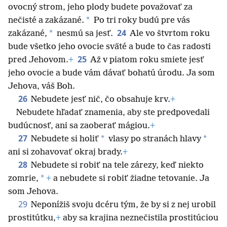
ovocný strom, jeho plody budete považovať za
*
nečisté a zakázané.
Po tri roky budú pre vás
24
*
zakázané,
nesmú sa jesť.
Ale vo štvrtom roku
bude všetko jeho ovocie sväté a bude to čas radosti
25
pred Jehovom.
+
Až v piatom roku smiete jesť
jeho ovocie a bude vám dávať bohatú úrodu. Ja som
Jehova, váš Boh.
26
Nebudete jesť nič, čo obsahuje krv.
+
Nebudete hľadať znamenia, aby ste predpovedali
budúcnosť, ani sa zaoberať mágiou.
+
27
*
*
Nebudete si holiť
vlasy po stranách hlavy
ani si zohavovať okraj brady.
+
28
Nebudete si robiť na tele zárezy, keď niekto
*
zomrie,
+
a nebudete si robiť žiadne tetovanie. Ja
som Jehova.
29
Neponížiš svoju dcéru tým, že by si z nej urobil
prostitútku,
+
aby sa krajina neznečistila prostitúciou