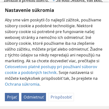
*
závažia a presnú mieru.
+
Ja som Jehova, váš Boh,
37
ktorý som vás vyviedol z egyptskej krajiny.
Preto
Nastavenie súkromia
dodržiavajte všetky moje zákony a všetky moje
právne predpisy a riaďte sa nimi.
+
Ja som Jehova.‘“
Aby sme vám poskytli čo najlepší zážitok, používame
súbory cookie a podobné technológie. Niektoré
súbory cookie sú potrebné pre fungovanie našej
webovej stránky a nemožno ich odmietnuť. Iné
súbory cookie, ktoré používame iba na zlepšenie
Slovenčina
Poslať odkaz
Nastavenia
vášho zážitku, môžete prijať alebo odmietnuť. Žiadne
Copyright
© 2026 Watch Tower Bible and Tract Society of Pennsylvania
z týchto údajov sa nikdy nepredajú ani nepoužijú na
Podmienky používania
Ochrana súkromia
Nastavenie súkromia
marketing. Ak sa chcete dozvedieť viac, prečítajte si
Prihlásiť sa
JW.ORG
Celosvetovo platné postupy pri používaní súborov
cookie a podobných techník
. Svoje nastavenia si
môžete kedykoľvek prispôsobiť tak, že prejdete na
Ochrana súkromia
.
Prijať
Odmietnuť
Prispôsobiť