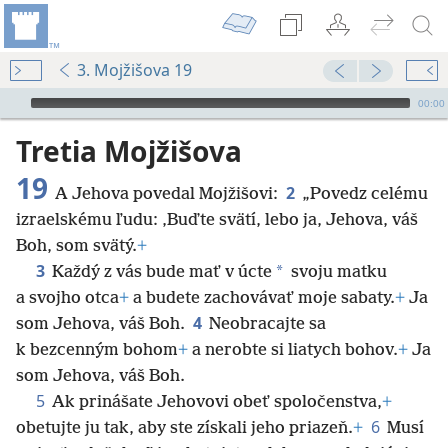
3. Mojžišova 19
Audio Player
00:00
Tretia Mojžišova
19
2
A Jehova povedal Mojžišovi:
„Povedz celému
izraelskému ľudu: ‚Buďte svätí, lebo ja, Jehova, váš
Boh, som svätý.
+
3
*
Každý z vás bude mať v úcte
svoju matku
a svojho otca
+
a budete zachovávať moje sabaty.
+
Ja
4
som Jehova, váš Boh.
Neobracajte sa
k bezcenným bohom
+
a nerobte si liatych bohov.
+
Ja
som Jehova, váš Boh.
5
Ak prinášate Jehovovi obeť spoločenstva,
+
6
obetujte ju tak, aby ste získali jeho priazeň.
+
Musí