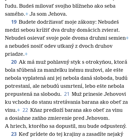
ľudu. Budeš milovať svojho blížneho ako seba
samého.
+
Ja som Jehova.
19
Budete dodržiavať moje zákony: Nebudeš
medzi sebou krížiť dva druhy domácich zvierat.
Nebudeš osievať svoje pole dvoma druhmi semien
+
a nebudeš nosiť odev utkaný z dvoch druhov
priadze.
+
20
Ak má muž pohlavný styk s otrokyňou, ktorá
bola sľúbená za manželku inému mužovi, ale ešte
nebola vyplatená ani jej nebola daná sloboda, budú
potrestaní, ale nebudú usmrtení, lebo ešte nebola
21
prepustená na slobodu.
Muž prinesie Jehovovi
ku vchodu do stanu
stretávania barana ako obeť za
22
vinu.
+
Kňaz predloží barana ako obeť za vinu
a dosiahne zaňho zmierenie pred Jehovom.
A hriech, ktorého sa dopustil, mu bude odpustený.
23
Keď prídete do tej krajiny a zasadíte nejaký