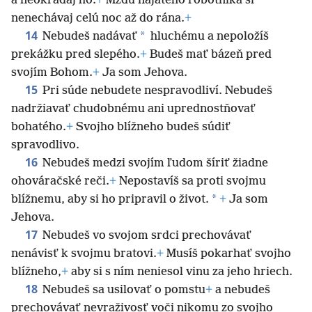
a neokrádaj ho.
+
Mzdu najatého robotníka si
nenechávaj celú noc až do rána.
+
14
*
Nebudeš nadávať
hluchému a nepoložíš
prekážku pred slepého.
+
Budeš mať bázeň pred
svojím Bohom.
+
Ja som Jehova.
15
Pri súde nebudete nespravodliví. Nebudeš
nadržiavať chudobnému ani uprednostňovať
bohatého.
+
Svojho blížneho budeš súdiť
spravodlivo.
16
Nebudeš medzi svojím ľudom šíriť žiadne
ohováračské reči.
+
Nepostavíš sa proti svojmu
*
blížnemu, aby si ho pripravil o život.
+
Ja som
Jehova.
17
Nebudeš vo svojom srdci prechovávať
nenávisť k svojmu bratovi.
+
Musíš pokarhať svojho
blížneho,
+
aby si s ním neniesol vinu za jeho hriech.
18
Nebudeš sa usilovať o pomstu
+
a nebudeš
prechovávať nevraživosť voči nikomu zo svojho