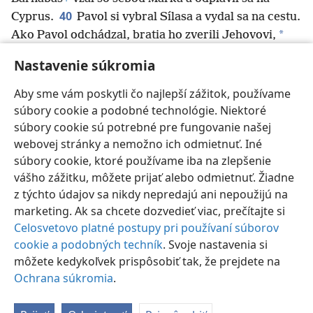
40
Cyprus.
Pavol si vybral Sílasa a vydal sa na cestu.
*
Ako Pavol odchádzal, bratia ho zverili Jehovovi,
aby mu preukazoval nezaslúženú láskavosť.
+
Nastavenie súkromia
41
Prešiel Sýriu a Cilíciu a posilňoval zbory.
Aby sme vám poskytli čo najlepší zážitok, používame
súbory cookie a podobné technológie. Niektoré
súbory cookie sú potrebné pre fungovanie našej
webovej stránky a nemožno ich odmietnuť. Iné
Slovenčina
Poslať odkaz
Nastavenia
súbory cookie, ktoré používame iba na zlepšenie
Copyright
© 2026 Watch Tower Bible and Tract Society of Pennsylvania
vášho zážitku, môžete prijať alebo odmietnuť. Žiadne
Podmienky používania
Ochrana súkromia
Nastavenie súkromia
Prihlásiť sa
JW.ORG
z týchto údajov sa nikdy nepredajú ani nepoužijú na
marketing. Ak sa chcete dozvedieť viac, prečítajte si
Celosvetovo platné postupy pri používaní súborov
cookie a podobných techník
. Svoje nastavenia si
môžete kedykoľvek prispôsobiť tak, že prejdete na
Ochrana súkromia
.