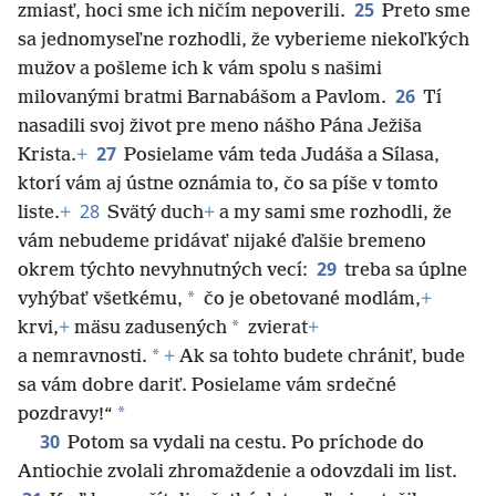
25
zmiasť, hoci sme ich ničím nepoverili.
Preto sme
sa jednomyseľne rozhodli, že vyberieme niekoľkých
mužov a pošleme ich k vám spolu s našimi
26
milovanými bratmi Barnabášom a Pavlom.
Tí
nasadili svoj život pre meno nášho Pána Ježiša
27
Krista.
+
Posielame vám teda Judáša a Sílasa,
ktorí vám aj ústne oznámia to, čo sa píše v tomto
28
liste.
+
Svätý duch
+
a my sami sme rozhodli, že
vám nebudeme pridávať nijaké ďalšie bremeno
29
okrem týchto nevyhnutných vecí:
treba sa úplne
*
vyhýbať všetkému,
čo je obetované modlám,
+
*
krvi,
+
mäsu zadusených
zvierat
+
*
a nemravnosti.
+
Ak sa tohto budete chrániť, bude
sa vám dobre dariť. Posielame vám srdečné
*
pozdravy!“
30
Potom sa vydali na cestu. Po príchode do
Antiochie zvolali zhromaždenie a odovzdali im list.