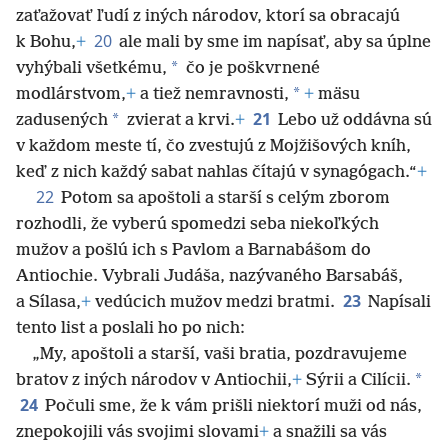
zaťažovať ľudí z iných národov, ktorí sa obracajú
20
k Bohu,
+
ale mali by sme im napísať, aby sa úplne
*
vyhýbali všetkému,
čo je poškvrnené
*
modlárstvom,
+
a tiež
nemravnosti,
+
mäsu
21
*
zadusených
zvierat a krvi.
+
Lebo už oddávna sú
v každom meste tí, čo zvestujú z Mojžišových kníh,
keď z nich každý sabat nahlas čítajú v synagógach.“
+
22
Potom sa apoštoli a starší s celým zborom
rozhodli, že vyberú spomedzi seba niekoľkých
mužov a pošlú ich s Pavlom a Barnabášom do
Antiochie. Vybrali Judáša, nazývaného Barsabáš,
23
a Sílasa,
+
vedúcich mužov medzi bratmi.
Napísali
tento list a poslali ho po nich:
„My, apoštoli a starší, vaši bratia, pozdravujeme
*
bratov z iných národov v Antiochii,
+
Sýrii a Cilícii.
24
Počuli sme, že k vám prišli niektorí muži od nás,
znepokojili vás svojimi slovami
+
a snažili sa vás