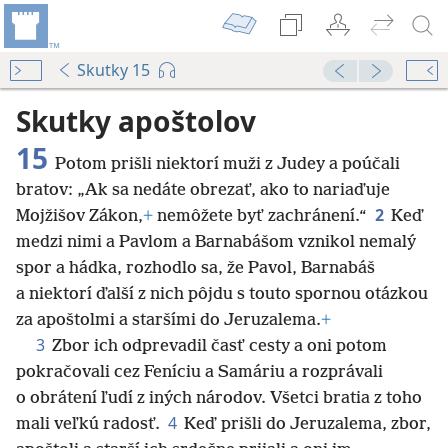
Skutky 15
Skutky apoštolov
15
Potom prišli niektorí muži z Judey a poúčali
bratov: „Ak sa nedáte obrezať, ako to nariaďuje
2
Mojžišov Zákon,
+
nemôžete byť zachránení.“
Keď
medzi nimi a Pavlom a Barnabášom vznikol nemalý
spor a hádka, rozhodlo sa, že Pavol, Barnabáš
a niektorí ďalší z nich pôjdu s touto spornou otázkou
za apoštolmi a staršími do Jeruzalema.
+
3
Zbor ich odprevadil časť cesty a oni potom
pokračovali cez Feníciu a Samáriu a rozprávali
o obrátení ľudí z iných národov. Všetci bratia z toho
4
mali veľkú radosť.
Keď prišli do Jeruzalema, zbor,