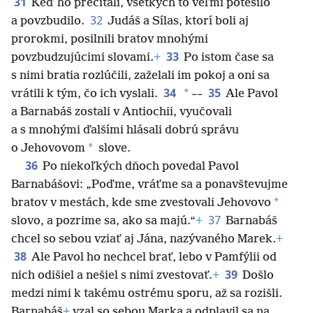
31
Keď ho prečítali, všetkých to veľmi potešilo
32
a povzbudilo.
Judáš a Sílas, ktorí boli aj
prorokmi, posilnili bratov mnohými
33
povzbudzujúcimi slovami.
+
Po istom čase sa
s nimi bratia rozlúčili, zaželali im pokoj a oni sa
34
35
*
vrátili k tým, čo ich vyslali.
––
Ale Pavol
a Barnabáš zostali v Antiochii, vyučovali
a s mnohými ďalšími hlásali dobrú správu
*
o Jehovovom
slove.
36
Po niekoľkých dňoch povedal Pavol
Barnabášovi: „Poďme, vráťme sa a ponavštevujme
*
bratov v mestách, kde sme zvestovali Jehovovo
37
slovo, a pozrime sa, ako sa majú.“
+
Barnabáš
chcel so sebou vziať aj Jána, nazývaného Marek.
+
38
Ale Pavol ho nechcel brať, lebo v Pamfýlii od
39
nich odišiel a nešiel s nimi zvestovať.
+
Došlo
medzi nimi k takému ostrému sporu, až sa rozišli.
Barnabáš
+
vzal so sebou Marka a odplavil sa na