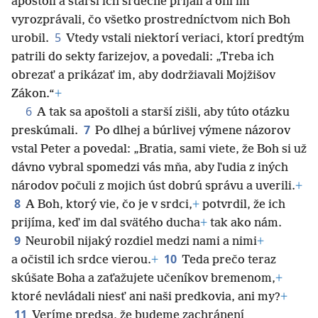
apoštoli a starší ich srdečne prijali a oni im
vyrozprávali, čo všetko prostredníctvom nich Boh
5
urobil.
Vtedy vstali niektorí veriaci, ktorí predtým
patrili do sekty farizejov, a povedali: „Treba ich
obrezať a prikázať im, aby dodržiavali Mojžišov
Zákon.“
+
6
A tak sa apoštoli a starší zišli, aby túto otázku
7
preskúmali.
Po dlhej a búrlivej výmene názorov
vstal Peter a povedal: „Bratia, sami viete, že Boh si už
dávno vybral spomedzi vás mňa, aby ľudia z iných
národov počuli z mojich úst dobrú správu a uverili.
+
8
A Boh, ktorý vie, čo je v srdci,
+
potvrdil, že ich
prijíma, keď im dal svätého ducha
+
tak ako nám.
9
Neurobil nijaký rozdiel medzi nami a nimi
+
10
a očistil ich srdce vierou.
+
Teda prečo teraz
skúšate Boha a zaťažujete učeníkov bremenom,
+
ktoré nevládali niesť ani naši predkovia, ani my?
+
11
Veríme predsa, že budeme zachránení