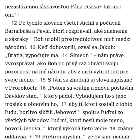
nezaslúženou láskavosťou Pána Ježiša
+
tak ako
oni.“
+
12
Po týchto slovách všetci stíchli a počúvali
Barnabáša a Pavla, ktorí rozprávali, aké znamenia
*
a zázraky
Boh urobil prostredníctvom nich medzi
13
národmi.
Keď dohovorili, ozval sa Jakub:
14
*
„Bratia, vypočujte ma.
Simeon
+
nám práve
vyrozprával, ako Boh po prvý raz obrátil svoju
pozornosť na iné národy, aby z nich vybral ľud pre
15
svoje meno.
+
S tým sa zhodujú aj slová napísané
16
v Prorokoch:
‚Potom sa vrátim a znovu postavím
*
Dávidov stan,
ktorý padol. Vybudujem ho z jeho
17
trosiek a obnovím ho,
aby tí, ktorí zostali z tohto
*
ľudu, horlivo slúžili Jehovovi
spolu s ľuďmi zo
všetkých národov, ľuďmi, ktorí nesú moje meno,
18
*
hovorí Jehova,
ktorý vykoná tieto veci
+
známe
19
*
oddávna.‘
+
Preto si myslím,
že by sme nemali