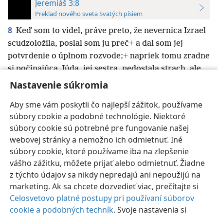
Jeremiáš 3:8
Preklad nového sveta Svätých písiem
8
Keď som to videl, práve preto, že nevernica Izrael
scudzoložila, poslal som ju preč
+
a dal som jej
potvrdenie o úplnom rozvode;
+
napriek tomu zradne
si počínajúca Júda, jej sestra, nedostala strach, ale
sama tiež začala chodiť a dopúšťať sa prostitúcie.
+
Nastavenie súkromia
Aby sme vám poskytli čo najlepší zážitok, používame
súbory cookie a podobné technológie. Niektoré
súbory cookie sú potrebné pre fungovanie našej
webovej stránky a nemožno ich odmietnuť. Iné
Slovenčina
Nastavenia
súbory cookie, ktoré používame iba na zlepšenie
Copyright
© 2026 Watch Tower Bible and Tract Society of Pennsylvania
vášho zážitku, môžete prijať alebo odmietnuť. Žiadne
Podmienky používania
Ochrana súkromia
Nastavenie súkromia
Prihlásiť sa
JW.ORG
z týchto údajov sa nikdy nepredajú ani nepoužijú na
marketing. Ak sa chcete dozvedieť viac, prečítajte si
Celosvetovo platné postupy pri používaní súborov
cookie a podobných techník
. Svoje nastavenia si