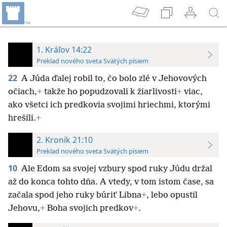
1. Kráľov 14:22
Preklad nového sveta Svätých písiem
22
A Júda ďalej robil to, čo bolo zlé v Jehovových
očiach,
+
takže ho popudzovali k žiarlivosti
+
viac,
ako všetci ich predkovia svojimi hriechmi, ktorými
hrešili.
+
2. Kroník 21:10
Preklad nového sveta Svätých písiem
10
Ale Edom sa svojej vzbury spod ruky Júdu držal
až do konca tohto dňa. A vtedy, v tom istom čase, sa
začala spod jeho ruky búriť Libna
+
, lebo opustil
Jehovu,
+
Boha svojich predkov
+
.