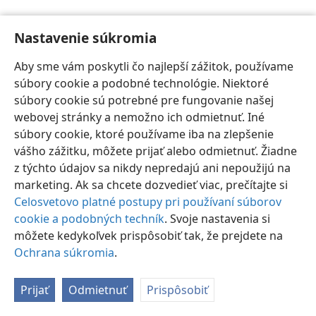
Nastavenie súkromia
Aby sme vám poskytli čo najlepší zážitok, používame
súbory cookie a podobné technológie. Niektoré
Slovenčina
Nastavenia
súbory cookie sú potrebné pre fungovanie našej
Copyright
© 2026 Watch Tower Bible and Tract Society of Pennsylvania
webovej stránky a nemožno ich odmietnuť. Iné
Podmienky používania
Ochrana súkromia
Nastavenie súkromia
súbory cookie, ktoré používame iba na zlepšenie
Prihlásiť sa
JW.ORG
vášho zážitku, môžete prijať alebo odmietnuť. Žiadne
z týchto údajov sa nikdy nepredajú ani nepoužijú na
marketing. Ak sa chcete dozvedieť viac, prečítajte si
Celosvetovo platné postupy pri používaní súborov
cookie a podobných techník
. Svoje nastavenia si
môžete kedykoľvek prispôsobiť tak, že prejdete na
Ochrana súkromia
.
Prijať
Odmietnuť
Prispôsobiť