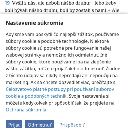
19
Vyšli z nás, ale neboli nášho druhu;
+
lebo keby
boli bývali nášho druhu, boli by zostali s nami.
+
Ale
[odišli], aby sa ukázalo, že všetci nie sú nášho
Nastavenie súkromia
druhu.
+
Aby sme vám poskytli čo najlepší zážitok, používame
súbory cookie a podobné technológie. Niektoré
súbory cookie sú potrebné pre fungovanie našej
webovej stránky a nemožno ich odmietnuť. Iné
Slovenčina
Nastavenia
súbory cookie, ktoré používame iba na zlepšenie
vášho zážitku, môžete prijať alebo odmietnuť. Žiadne
Copyright
© 2026 Watch Tower Bible and Tract Society of Pennsylvania
Podmienky používania
Ochrana súkromia
Nastavenie súkromia
z týchto údajov sa nikdy nepredajú ani nepoužijú na
Prihlásiť sa
JW.ORG
marketing. Ak sa chcete dozvedieť viac, prečítajte si
Celosvetovo platné postupy pri používaní súborov
cookie a podobných techník
. Svoje nastavenia si
môžete kedykoľvek prispôsobiť tak, že prejdete na
Ochrana súkromia
.
Prijať
Odmietnuť
Prispôsobiť