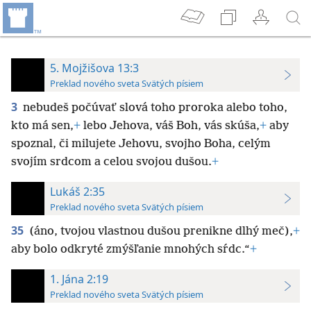
5. Mojžišova 13:3
Preklad nového sveta Svätých písiem
3
nebudeš počúvať slová toho proroka alebo toho,
kto má sen,
+
lebo Jehova, váš Boh, vás skúša,
+
aby
spoznal, či milujete Jehovu, svojho Boha, celým
svojím srdcom a celou svojou dušou.
+
Lukáš 2:35
Preklad nového sveta Svätých písiem
35
(áno, tvojou vlastnou dušou prenikne dlhý meč),
+
aby bolo odkryté zmýšľanie mnohých sŕdc.“
+
1. Jána 2:19
Preklad nového sveta Svätých písiem