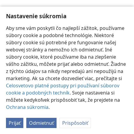
Nastavenie súkromia
Aby sme vám poskytli čo najlepší zážitok, používame
súbory cookie a podobné technológie. Niektoré
Slovenčina
Nastavenia
súbory cookie sú potrebné pre fungovanie našej
Copyright
© 2026 Watch Tower Bible and Tract Society of Pennsylvania
webovej stránky a nemožno ich odmietnuť. Iné
Podmienky používania
Ochrana súkromia
Nastavenie súkromia
súbory cookie, ktoré používame iba na zlepšenie
Prihlásiť sa
JW.ORG
vášho zážitku, môžete prijať alebo odmietnuť. Žiadne
z týchto údajov sa nikdy nepredajú ani nepoužijú na
marketing. Ak sa chcete dozvedieť viac, prečítajte si
Celosvetovo platné postupy pri používaní súborov
cookie a podobných techník
. Svoje nastavenia si
môžete kedykoľvek prispôsobiť tak, že prejdete na
Ochrana súkromia
.
Prijať
Odmietnuť
Prispôsobiť