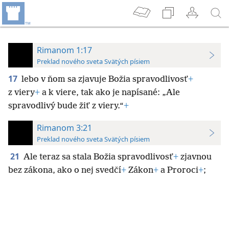
Rimanom 1:17
Preklad nového sveta Svätých písiem
17
lebo v ňom sa zjavuje Božia spravodlivosť
+
z viery
+
a k viere, tak ako je napísané: „Ale
spravodlivý bude žiť z viery.“
+
Rimanom 3:21
Preklad nového sveta Svätých písiem
21
Ale teraz sa stala Božia spravodlivosť
+
zjavnou
bez zákona, ako o nej svedčí
+
Zákon
+
a Proroci
+
;