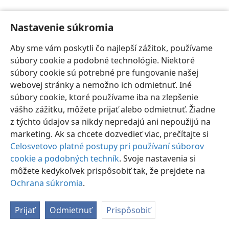
Nastavenie súkromia
Aby sme vám poskytli čo najlepší zážitok, používame
súbory cookie a podobné technológie. Niektoré
Slovenčina
Nastavenia
súbory cookie sú potrebné pre fungovanie našej
Copyright
© 2026 Watch Tower Bible and Tract Society of Pennsylvania
webovej stránky a nemožno ich odmietnuť. Iné
Podmienky používania
Ochrana súkromia
Nastavenie súkromia
súbory cookie, ktoré používame iba na zlepšenie
Prihlásiť sa
JW.ORG
vášho zážitku, môžete prijať alebo odmietnuť. Žiadne
z týchto údajov sa nikdy nepredajú ani nepoužijú na
marketing. Ak sa chcete dozvedieť viac, prečítajte si
Celosvetovo platné postupy pri používaní súborov
cookie a podobných techník
. Svoje nastavenia si
môžete kedykoľvek prispôsobiť tak, že prejdete na
Ochrana súkromia
.
Prijať
Odmietnuť
Prispôsobiť