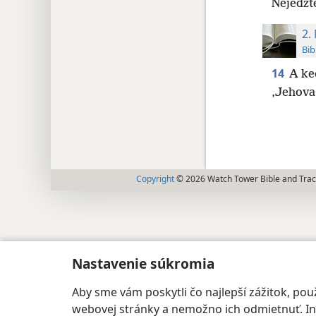
Nejedzt
2.
Bib
14
A ke
‚Jehova
Copyright
© 2026 Watch Tower Bible and Tract
Nastavenie súkromia
Aby sme vám poskytli čo najlepší zážitok, p
webovej stránky a nemožno ich odmietnuť. Iné