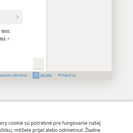
š mu:
mi.
+
avenie súkromia
Prihlásiť sa
JW.ORG
bory cookie sú potrebné pre fungovanie našej
žitku, môžete prijať alebo odmietnuť. Žiadne