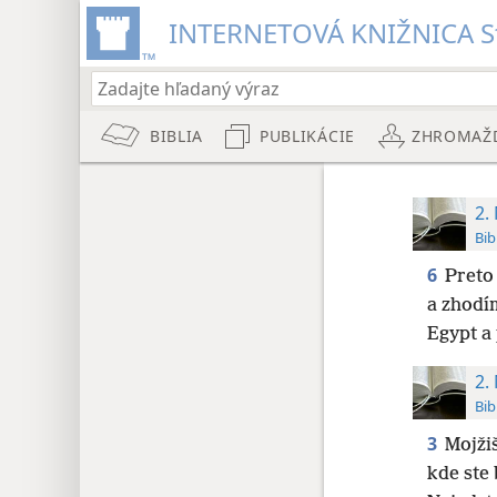
INTERNETOVÁ KNIŽNICA St
BIBLIA
PUBLIKÁCIE
ZHROMAŽ
2.
Bib
6
Preto
a zhodím
Egypt a
2.
Bib
3
Mojžiš
kde ste 