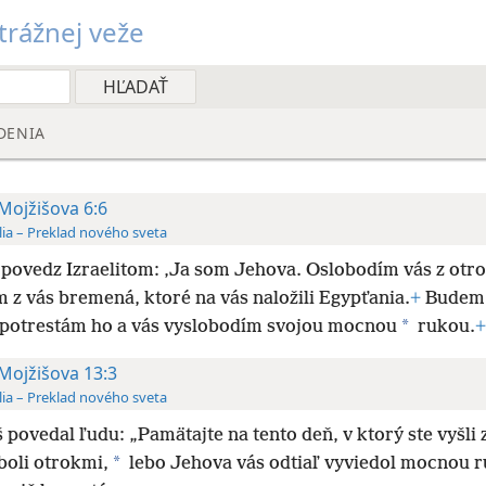
rážnej veže
DENIA
 Mojžišova 6:6
lia – Preklad nového sveta
 povedz Izraelitom: ‚Ja som Jehova. Oslobodím vás
z otr
 z vás bremená, ktoré na vás naložili Egypťania.
+
Budem 
*
 potrestám ho a vás vyslobodím svojou mocnou
rukou.
+
 Mojžišova 13:3
lia – Preklad nového sveta
 povedal ľudu: „Pamätajte na tento deň, v ktorý ste vyšli 
*
boli otrokmi,
lebo Jehova vás odtiaľ vyviedol mocnou 