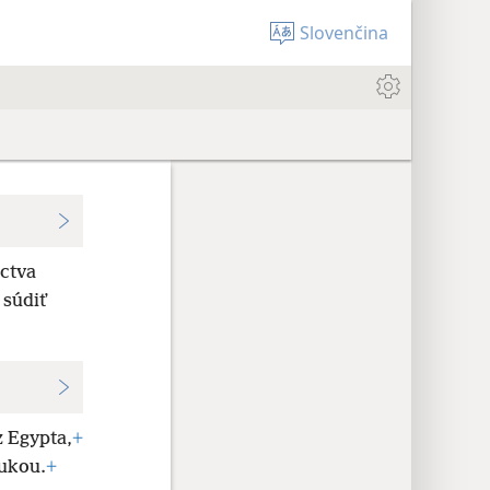
Slovenčina
octva
súdiť
z Egypta,
+
rukou.
+