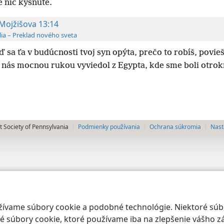
e nič kysnuté.
 Mojžišova 13:14
lia – Preklad nového sveta
ď sa ťa v budúcnosti tvoj syn opýta, prečo to robíš, povie
 nás mocnou rukou vyviedol z Egypta, kde sme boli otrok
 Society of Pennsylvania
Podmienky používania
Ochrana súkromia
Nast
oužívame súbory cookie a podobné technológie. Niektoré sú
 súbory cookie, ktoré používame iba na zlepšenie vášho zá