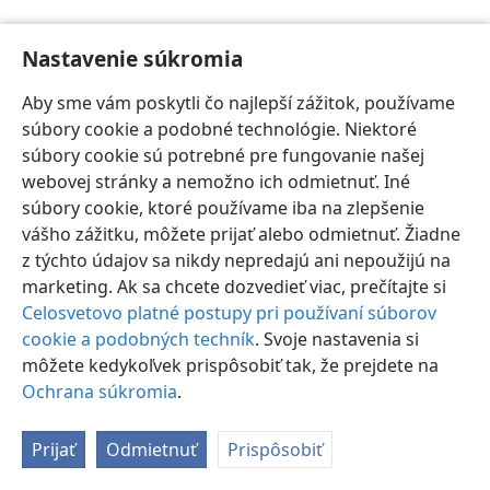
Nastavenie súkromia
Aby sme vám poskytli čo najlepší zážitok, používame
súbory cookie a podobné technológie. Niektoré
Slovenčina
Nastavenia
súbory cookie sú potrebné pre fungovanie našej
Copyright
© 2026 Watch Tower Bible and Tract Society of Pennsylvania
webovej stránky a nemožno ich odmietnuť. Iné
Podmienky používania
Ochrana súkromia
Nastavenie súkromia
súbory cookie, ktoré používame iba na zlepšenie
Prihlásiť sa
JW.ORG
vášho zážitku, môžete prijať alebo odmietnuť. Žiadne
z týchto údajov sa nikdy nepredajú ani nepoužijú na
marketing. Ak sa chcete dozvedieť viac, prečítajte si
Celosvetovo platné postupy pri používaní súborov
cookie a podobných techník
. Svoje nastavenia si
môžete kedykoľvek prispôsobiť tak, že prejdete na
Ochrana súkromia
.
Prijať
Odmietnuť
Prispôsobiť