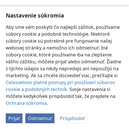
Nastavenie súkromia
Aby sme vám poskytli čo najlepší zážitok, používame
súbory cookie a podobné technológie. Niektoré
Slovenčina
Nastavenia
súbory cookie sú potrebné pre fungovanie našej
Copyright
© 2026 Watch Tower Bible and Tract Society of Pennsylvania
webovej stránky a nemožno ich odmietnuť. Iné
Podmienky používania
Ochrana súkromia
Nastavenie súkromia
súbory cookie, ktoré používame iba na zlepšenie
Prihlásiť sa
JW.ORG
vášho zážitku, môžete prijať alebo odmietnuť. Žiadne
z týchto údajov sa nikdy nepredajú ani nepoužijú na
marketing. Ak sa chcete dozvedieť viac, prečítajte si
Celosvetovo platné postupy pri používaní súborov
cookie a podobných techník
. Svoje nastavenia si
môžete kedykoľvek prispôsobiť tak, že prejdete na
Ochrana súkromia
.
Prijať
Odmietnuť
Prispôsobiť