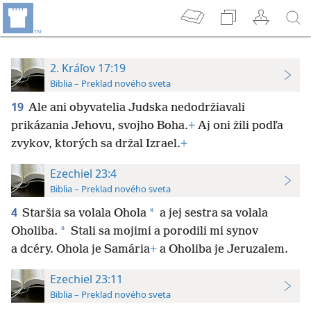
2. Kráľov 17:19
Biblia – Preklad nového sveta
19
Ale ani obyvatelia Judska nedodržiavali
prikázania Jehovu, svojho Boha.
+
Aj oni žili podľa
zvykov, ktorých sa držal Izrael.
+
Ezechiel 23:4
Biblia – Preklad nového sveta
4
*
Staršia sa volala Ohola
a jej sestra sa volala
*
Oholiba.
Stali sa mojimi a porodili mi synov
a dcéry. Ohola je Samária
+
a Oholiba je Jeruzalem.
Ezechiel 23:11
Biblia – Preklad nového sveta