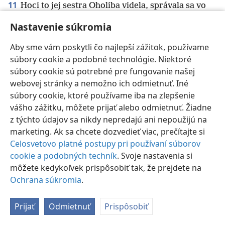
11
Hoci to jej sestra Oholiba videla, správala sa vo
svojej zmyselnej žiadosti ešte zvrátenejšie a smilnila
Nastavenie súkromia
viac ako jej sestra.
+
Aby sme vám poskytli čo najlepší zážitok, používame
súbory cookie a podobné technológie. Niektoré
súbory cookie sú potrebné pre fungovanie našej
webovej stránky a nemožno ich odmietnuť. Iné
Slovenčina
Nastavenia
súbory cookie, ktoré používame iba na zlepšenie
vášho zážitku, môžete prijať alebo odmietnuť. Žiadne
Copyright
© 2026 Watch Tower Bible and Tract Society of Pennsylvania
Podmienky používania
Ochrana súkromia
Nastavenie súkromia
z týchto údajov sa nikdy nepredajú ani nepoužijú na
Prihlásiť sa
JW.ORG
marketing. Ak sa chcete dozvedieť viac, prečítajte si
Celosvetovo platné postupy pri používaní súborov
cookie a podobných techník
. Svoje nastavenia si
môžete kedykoľvek prispôsobiť tak, že prejdete na
Ochrana súkromia
.
Prijať
Odmietnuť
Prispôsobiť