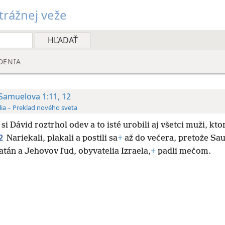
rážnej veže
DENIA
 Samuelova 1:11, 12
lia – Preklad nového sveta
si Dávid roztrhol odev a to isté urobili aj všetci muži, ktor
2
Nariekali, plakali a postili sa
+
až do večera, pretože Sau
tán a Jehovov ľud, obyvatelia Izraela,
+
padli mečom.