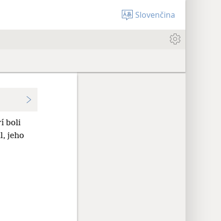
Slovenčina
í boli
l, jeho