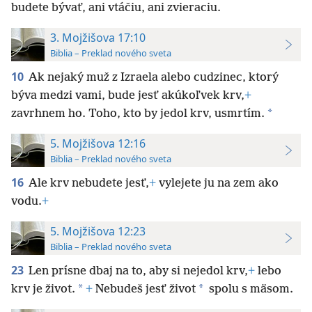
budete bývať, ani vtáčiu, ani zvieraciu.
3. Mojžišova 17:10
Biblia – Preklad nového sveta
10
Ak nejaký muž z Izraela alebo cudzinec, ktorý
býva medzi vami, bude jesť akúkoľvek krv,
+
*
zavrhnem ho. Toho, kto by jedol krv, usmrtím.
5. Mojžišova 12:16
Biblia – Preklad nového sveta
16
Ale krv nebudete jesť,
+
vylejete ju na zem ako
vodu.
+
5. Mojžišova 12:23
Biblia – Preklad nového sveta
23
Len prísne dbaj na to, aby si nejedol krv,
+
lebo
*
*
krv je život.
+
Nebudeš jesť život
spolu s mäsom.