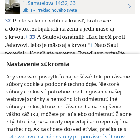
1. Samuelova 14:32, 33
Biblia – Preklad nového sveta
32
Preto sa lačne vrhli na korisť, brali ovce
a dobytok, zabíjali ich na zemi a jedli mäso aj
33
s krvou.
+
A Saulovi oznámili: „Ľud hreší proti
Jehovovi, lebo je mäso aj s krvou.“
+
Nato Saul
povedal: „Konali ste neverne. Ihneď sem privaľte
veľký kameň.“
Nastavenie súkromia
Aby sme vám poskytli čo najlepší zážitok, používame
súbory cookie a podobné technológie. Niektoré
súbory cookie sú potrebné pre fungovanie našej
webovej stránky a nemožno ich odmietnuť. Iné
Slovenčina
Nastavenia
súbory cookie, ktoré používame iba na zlepšenie
Copyright
© 2026 Watch Tower Bible and Tract Society of Pennsylvania
vášho zážitku, môžete prijať alebo odmietnuť. Žiadne
Podmienky používania
Ochrana súkromia
Nastavenie súkromia
Prihlásiť sa
JW.ORG
z týchto údajov sa nikdy nepredajú ani nepoužijú na
marketing. Ak sa chcete dozvedieť viac, prečítajte si
Celosvetovo platné postupy pri používaní súborov