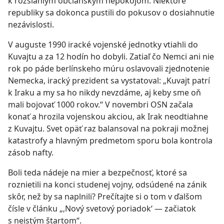
k rozsiahlym občianskym nepokojom. Niektoré
republiky sa dokonca pustili do pokusov o dosiahnutie
nezávislosti.
V auguste 1990 iracké vojenské jednotky vtiahli do
Kuvajtu a za 12 hodín ho dobyli. Zatiaľ čo Nemci ani nie
rok po páde berlínskeho múru oslavovali zjednotenie
Nemecka, iracký prezident sa vystatoval: „Kuvajt patrí
k Iraku a my sa ho nikdy nevzdáme, aj keby sme oň
mali bojovať 1000 rokov.“ V novembri OSN začala
konať a hrozila vojenskou akciou, ak Irak neodtiahne
z Kuvajtu. Svet opäť raz balansoval na pokraji možnej
katastrofy a hlavným predmetom sporu bola kontrola
zásob nafty.
Boli teda nádeje na mier a bezpečnosť, ktoré sa
roznietili na konci studenej vojny, odsúdené na zánik
skôr, než by sa naplnili? Prečítajte si o tom v ďalšom
čísle v článku „‚Nový svetový poriadok‘ — začiatok
s neistým štartom“.