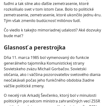
ľuďmi a tak silne ako ďalšie zemetrasenie, ktoré
rozkolísalo svet v tom istom čase. Bolo to politické
zemetrasenie, zemetrasenie, ktoré ukončilo jednu éru.
Tým však zmenilo budúcnosť miliónov ľudí.
Čo viedlo k takejto mimoriadnej udalosti? Aké dozvuky
bude mať?
Glasnosť a perestrojka
Dňa 11. marca 1985 bol vymenovaný do funkcie
generálneho tajomníka Komunistickej strany
Sovietskeho zväzu Michail Gorbačov. Sovietski
občania, ako i väčšina pozorovateľov svetového diania
neočakávali počas jeho funkčného obdobia žiadne
väčšie politické zmeny.
O necelý rok Arkadij Ševčenko, ktorý bol v minulosti
politickým poradcom ministra zahraničných vecí ZSSR