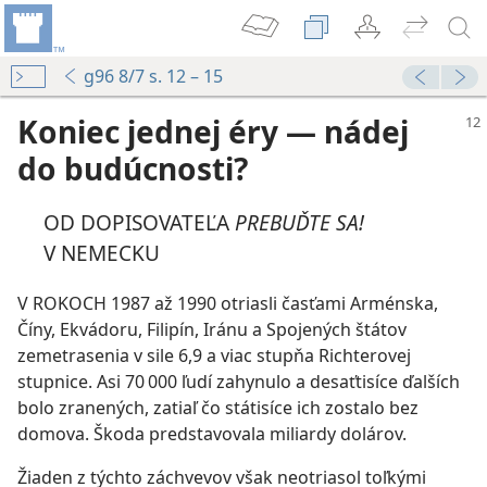
g96 8/7 s. 12 – 15
Koniec jednej éry — nádej
do budúcnosti?
OD DOPISOVATEĽA
PREBUĎTE SA!
V NEMECKU
V ROKOCH 1987 až 1990 otriasli časťami Arménska,
Číny, Ekvádoru, Filipín, Iránu a Spojených štátov
zemetrasenia v sile 6,9 a viac stupňa Richterovej
stupnice. Asi 70 000 ľudí zahynulo a desaťtisíce ďalších
bolo zranených, zatiaľ čo státisíce ich zostalo bez
domova. Škoda predstavovala miliardy dolárov.
Žiaden z týchto záchvevov však neotriasol toľkými