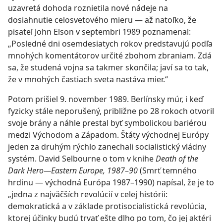
uzavretá dohoda roznietila nové nádeje na
dosiahnutie celosvetového mieru — až natoľko, že
pisateľ John Elson v septembri 1989 poznamenal:
„Posledné dni osemdesiatych rokov predstavujú podľa
mnohých komentátorov určité zbohom zbraniam. Zdá
sa, že studená vojna sa takmer skončila; javí sa to tak,
že v mnohých častiach sveta nastáva mier.“
Potom prišiel 9. november 1989. Berlínsky múr, i keď
fyzicky stále neporušený, približne po 28 rokoch otvoril
svoje brány a náhle prestal byť symbolickou bariérou
medzi Východom a Západom. Štáty východnej Európy
jeden za druhým rýchlo zanechali socialistický vládny
systém. David Selbourne o tom v knihe
Death of the
Dark Hero—​Eastern Europe, 1987
–
90
(Smrť temného
hrdinu — východná Európa 1987–1990) napísal, že je to
„jedna z najväčších revolúcií v celej histórii:
demokratická a v základe protisocialistická revolúcia,
ktorej účinky budú trvať ešte dlho po tom, čo jej aktéri