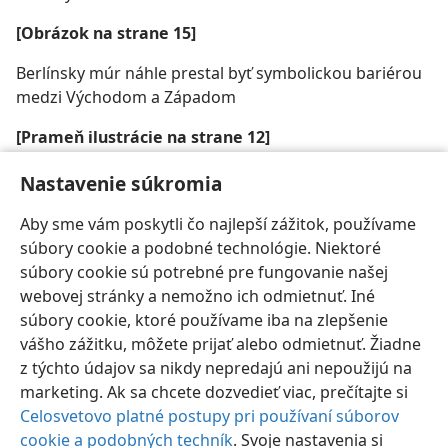
[Obrázok na strane 15]
Berlínsky múr náhle prestal byť symbolickou bariérou
medzi Východom a Západom
[Prameň ilustrácie na strane 12]
Gorbačov (vľavo) a Reagan: Robert/​Sipa Press
Nastavenie súkromia
Aby sme vám poskytli čo najlepší zážitok, používame
súbory cookie a podobné technológie. Niektoré
súbory cookie sú potrebné pre fungovanie našej
webovej stránky a nemožno ich odmietnuť. Iné
Slovenčina
Poslať odkaz
Nastavenia
súbory cookie, ktoré používame iba na zlepšenie
Copyright
© 2026 Watch Tower Bible and Tract Society of Pennsylvania
vášho zážitku, môžete prijať alebo odmietnuť. Žiadne
Podmienky používania
Ochrana súkromia
Nastavenie súkromia
Prihlásiť sa
JW.ORG
z týchto údajov sa nikdy nepredajú ani nepoužijú na
marketing. Ak sa chcete dozvedieť viac, prečítajte si
Celosvetovo platné postupy pri používaní súborov
cookie a podobných techník
. Svoje nastavenia si