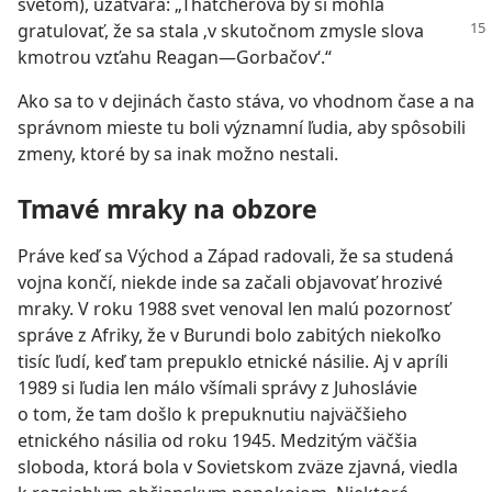
svetom), uzatvára: „Thatcherová by si mohla
gratulovať, že
sa stala ‚v skutočnom zmysle slova
kmotrou vzťahu Reagan—Gorbačov‘.“
Ako sa to v dejinách často stáva, vo vhodnom čase a na
správnom mieste tu boli významní ľudia, aby spôsobili
zmeny, ktoré by sa inak možno nestali.
Tmavé mraky na obzore
Práve keď sa Východ a Západ radovali, že sa studená
vojna končí, niekde inde sa začali objavovať hrozivé
mraky. V roku 1988 svet venoval len malú pozornosť
správe z Afriky, že v Burundi bolo zabitých niekoľko
tisíc ľudí, keď tam prepuklo etnické násilie. Aj v apríli
1989 si ľudia len málo všímali správy z Juhoslávie
o tom, že tam došlo k prepuknutiu najväčšieho
etnického násilia od roku 1945. Medzitým väčšia
sloboda, ktorá bola v Sovietskom zväze zjavná, viedla