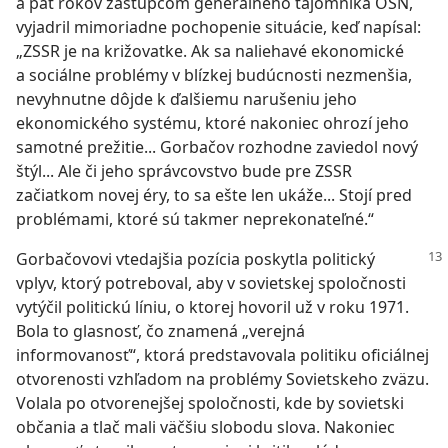
a päť rokov zástupcom generálneho tajomníka OSN,
vyjadril mimoriadne pochopenie situácie, keď napísal:
„ZSSR je na križovatke. Ak sa naliehavé ekonomické
a sociálne problémy v blízkej budúcnosti nezmenšia,
nevyhnutne dôjde k ďalšiemu narušeniu jeho
ekonomického systému, ktoré nakoniec ohrozí jeho
samotné prežitie... Gorbačov rozhodne zaviedol nový
štýl... Ale či jeho správcovstvo bude pre ZSSR
začiatkom novej éry, to sa ešte len ukáže... Stojí pred
problémami, ktoré sú takmer neprekonateľné.“
Gorbačovovi vtedajšia pozícia poskytla politický
vplyv, ktorý potreboval, aby v sovietskej spoločnosti
vytýčil politickú líniu, o ktorej hovoril už v roku 1971.
Bola to glasnosť, čo znamená „verejná
informovanosť“, ktorá predstavovala politiku oficiálnej
otvorenosti vzhľadom na problémy Sovietskeho zväzu.
Volala po otvorenejšej spoločnosti, kde by sovietski
občania a tlač mali väčšiu slobodu slova. Nakoniec