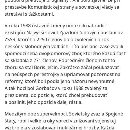
podporu pre svoje programy“. Ale bolo zjavné, že pri
prestavbe Komunistickej strany a sovietskej vlády sa
stretával s ťažkosťami.
V roku 1988 ústavné zmeny umožnili nahradiť
existujúci Najvyšší soviet Zjazdom ľudových poslancov
ZSSR, ktorého 2250 členov bolo zvolených o rok
neskôr v slobodných voľbách. Títo poslanci zase zvolili
spomedzi seba dvojkomorový zbor, ktorého každá časť
sa skladala z 271 členov. Popredným členom tohto
zboru sa stal Boris Jeľcin. Zakrátko začal poukazovať
na neúspech perestrojky a upriamovať pozornosť na
reformy, ktoré boli podľa jeho názoru nevyhnutné.
A tak hoci bol Gorbačov v roku 1988 zvolený za
prezidenta, do pozície, ktorú chcel prebudovať
a posilniť, jeho opozícia ďalej rástla.
Medzitým obe superveľmoci, Sovietsky zväz a Spojené
štáty, robili veľké kroky vpred v znižovaní vojenskej
výzbroje a v zoslabovaní nukleárnej hrozby. Každá