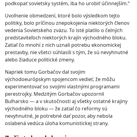
podkopať sovietsky systém, iba ho urobiť účinnejším.“
Uvoľnenie obmedzení, ktoré bolo výsledkom tejto
politiky, bolo príčinou znepokojenia niektorých členov
vedenia Sovietskeho zväzu. To isté platilo o čelných
predstaviteľoch niektorých krajín východného bloku.
Zatiaľ čo mnohí z nich uznali potrebu ekonomickej
prestavby, nie všetci súhlasili s tým, že sú nevyhnutné
alebo žiaduce politické zmeny.
Napriek tomu Gorbačov dal svojim
východoeurópskym spojencom vedieť, že môžu
experimentovať so svojimi vlastnými programami
perestrojky. Medzitým Gorbačov upozornil
Bulharsko — a v skutočnosti aj všetky ostatné krajiny
východného bloku — že zatiaľ čo reformy sú
nevyhnutné, je potrebné dať pozor, aby nebola
oslabená vedúca úloha komunistickej strany.