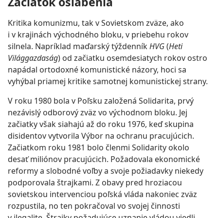
Začiatok oslabenia
Kritika komunizmu, tak v Sovietskom zväze, ako
i v krajinách východného bloku, v priebehu rokov
silnela. Napríklad maďarský týždenník
HVG
(
Heti
Világgazdaság
) od začiatku osemdesiatych rokov ostro
napádal ortodoxné komunistické názory, hoci sa
vyhýbal priamej kritike samotnej komunistickej strany.
V roku 1980 bola v Poľsku založená Solidarita, prvý
nezávislý odborový zväz vo východnom bloku. Jej
začiatky však siahajú až do roku 1976, keď skupina
disidentov vytvorila Výbor na ochranu pracujúcich.
Začiatkom roku 1981 bolo členmi Solidarity okolo
desať miliónov pracujúcich. Požadovala ekonomické
reformy a slobodné voľby a svoje požiadavky niekedy
podporovala štrajkami. Z obavy pred hroziacou
sovietskou intervenciou poľská vláda nakoniec zväz
rozpustila, no ten pokračoval vo svojej činnosti
v ilegalite. Štrajky požadujúce uznanie vládou viedli