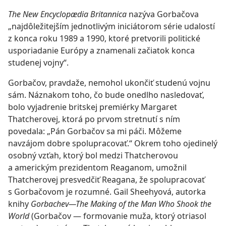
The New Encyclopædia Britannica
nazýva Gorbačova
„najdôležitejším jednotlivým iniciátorom série udalostí
z konca roku 1989 a 1990, ktoré pretvorili politické
usporiadanie Európy a znamenali začiatok konca
studenej vojny“.
Gorbačov, pravdaže, nemohol ukončiť studenú vojnu
sám. Náznakom toho, čo bude onedlho nasledovať,
bolo vyjadrenie britskej premiérky Margaret
Thatcherovej, ktorá po prvom stretnutí s ním
povedala: „Pán Gorbačov sa mi páči. Môžeme
navzájom dobre spolupracovať.“ Okrem toho ojedinelý
osobný vzťah, ktorý bol medzi Thatcherovou
a americkým prezidentom Reaganom, umožnil
Thatcherovej presvedčiť Reagana, že spolupracovať
s Gorbačovom je rozumné. Gail Sheehyová, autorka
knihy
Gorbachev—​The Making of the Man Who Shook the
World
(Gorbačov — formovanie muža, ktorý otriasol