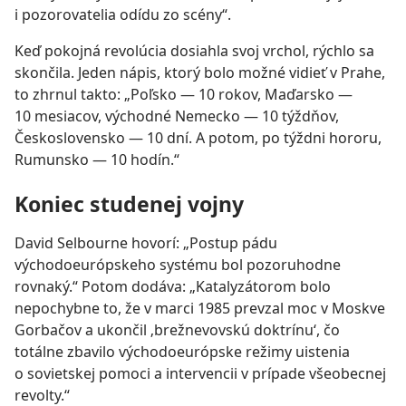
i pozorovatelia odídu zo scény“.
Keď pokojná revolúcia dosiahla svoj vrchol, rýchlo sa
skončila. Jeden nápis, ktorý bolo možné vidieť v Prahe,
to zhrnul takto: „Poľsko — 10 rokov, Maďarsko —
10 mesiacov, východné Nemecko — 10 týždňov,
Československo — 10 dní. A potom, po týždni hororu,
Rumunsko — 10 hodín.“
Koniec studenej vojny
David Selbourne hovorí: „Postup pádu
východoeurópskeho systému bol pozoruhodne
rovnaký.“ Potom dodáva: „Katalyzátorom bolo
nepochybne to, že v marci 1985 prevzal moc v Moskve
Gorbačov a ukončil ‚brežnevovskú doktrínu‘, čo
totálne zbavilo východoeurópske režimy uistenia
o sovietskej pomoci a intervencii v prípade všeobecnej
revolty.“