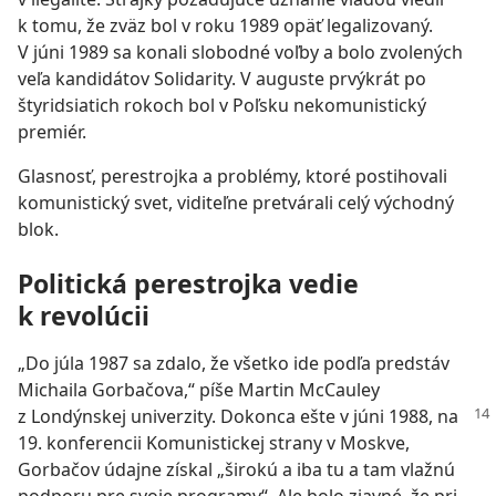
k tomu, že zväz bol v roku 1989 opäť legalizovaný.
V júni 1989 sa konali slobodné voľby a bolo zvolených
veľa kandidátov Solidarity. V auguste prvýkrát po
štyridsiatich rokoch bol v Poľsku nekomunistický
premiér.
Glasnosť, perestrojka a problémy, ktoré postihovali
komunistický svet, viditeľne pretvárali celý východný
blok.
Politická perestrojka vedie
k revolúcii
„Do júla 1987 sa zdalo, že všetko ide podľa predstáv
Michaila Gorbačova,“ píše Martin McCauley
z Londýnskej univerzity.
Dokonca ešte v júni 1988, na
19. konferencii Komunistickej strany v Moskve,
Gorbačov údajne získal „širokú a iba tu a tam vlažnú