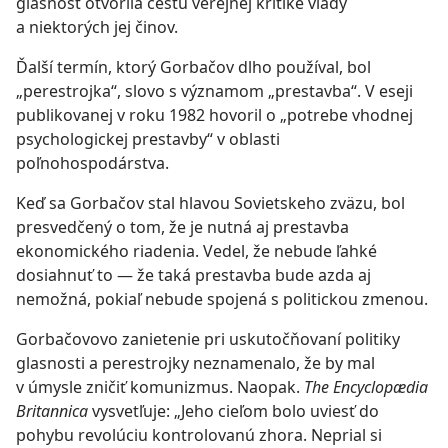
glasnosť otvorila cestu verejnej kritike vlády
a niektorých jej činov.
Ďalší termín, ktorý Gorbačov dlho používal, bol
„perestrojka“, slovo s významom „prestavba“. V eseji
publikovanej v roku 1982 hovoril o „potrebe vhodnej
psychologickej prestavby“ v oblasti
poľnohospodárstva.
Keď sa Gorbačov stal hlavou Sovietskeho zväzu, bol
presvedčený o tom, že je nutná aj prestavba
ekonomického riadenia. Vedel, že nebude ľahké
dosiahnuť to — že taká prestavba bude azda aj
nemožná, pokiaľ nebude spojená s politickou zmenou.
Gorbačovovo zanietenie pri uskutočňovaní politiky
glasnosti a perestrojky neznamenalo, že by mal
v úmysle zničiť komunizmus. Naopak.
The Encyclopædia
Britannica
vysvetľuje: „Jeho cieľom bolo uviesť do
pohybu revolúciu kontrolovanú zhora. Neprial si