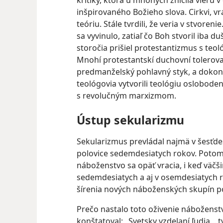
kritiky, ktorá u mnohých zničila vieru 
inšpirovaného Božieho slova. Cirkvi, vr
teóriu. Stále tvrdili, že veria v stvoreni
sa vyvinulo, zatiaľ čo Boh stvoril iba 
storočia prišiel protestantizmus s teoló
Mnohí protestantskí duchovní tolerovali 
predmanželský pohlavný styk, a dokonc
teológovia vytvorili teológiu oslobode
s revolučným marxizmom.
Ústup sekularizmu
Sekularizmus prevládal najmä v šesťdes
polovice sedemdesiatych rokov. Potom 
náboženstvo sa opäť vracia, i keď väčš
sedemdesiatych a aj v osemdesiatych 
šírenia nových náboženských skupín p
Prečo nastalo toto oživenie náboženstv
konštatoval: „Svetsky vzdelaní ľudia... t