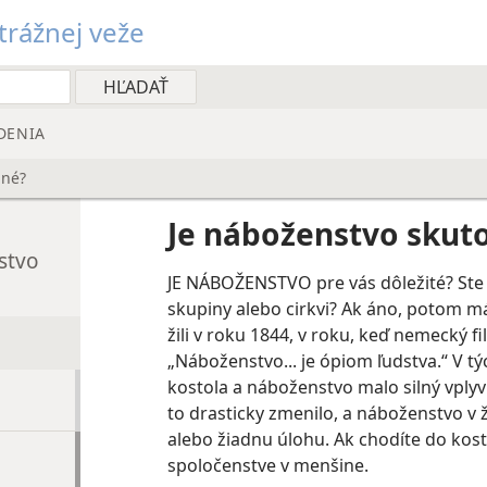
rážnej veže
DENIA
bné?
Je náboženstvo skut
stvo
JE NÁBOŽENSTVO pre vás dôležité? Ste
skupiny alebo cirkvi? Ak áno, potom m
žili v roku 1844, v roku, keď nemecký fi
„Náboženstvo... je ópiom ľudstva.“ V t
kostola a náboženstvo malo silný vplyv
to drasticky zmenilo, a náboženstvo v ž
alebo žiadnu úlohu. Ak chodíte do kos
spoločenstve v menšine.