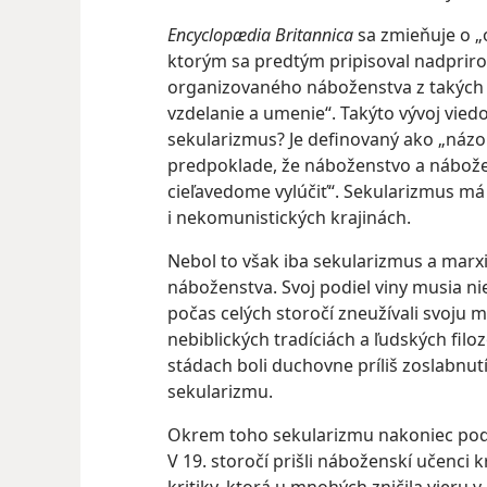
Encyclopædia Britannica
sa zmieňuje o „o
ktorým sa predtým pripisoval nadpriro
organizovaného náboženstva z takých o
vzdelanie a umenie“. Takýto vývoj viedo
sekularizmus? Je definovaný ako „názor 
predpoklade, že náboženstvo a nábože
cieľavedome vylúčiť“. Sekularizmus má
i nekomunistických krajinách.
Nebol to však iba sekularizmus a marxi
náboženstva. Svoj podiel viny musia nie
počas celých storočí zneužívali svoju m
nebiblických tradíciách a ľudských filoz
stádach boli duchovne príliš zoslabnu
sekularizmu.
Okrem toho sekularizmu nakoniec podľa
V 19. storočí prišli náboženskí učenci 