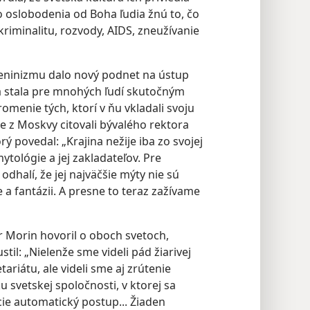
o oslobodenia od Boha ľudia žnú to, čo
kriminalitu, rozvody, AIDS, zneužívanie
eninizmu dalo nový podnet na ústup
 sa stala pre mnohých ľudí skutočným
menie tých, ktorí v ňu vkladali svoju
e z Moskvy citovali bývalého rektora
ý povedal: „Krajina nežije iba zo svojej
mytológie a jej zakladateľov. Pre
odhalí, že jej najväčšie mýty nie sú
a fantázii. A presne to teraz zažívame
r Morin hovoril o oboch svetoch,
til: „Nielenže sme videli pád žiarivej
riátu, ale videli sme aj zrútenie
svetskej spoločnosti, v ktorej sa
ie automatický postup... Žiaden