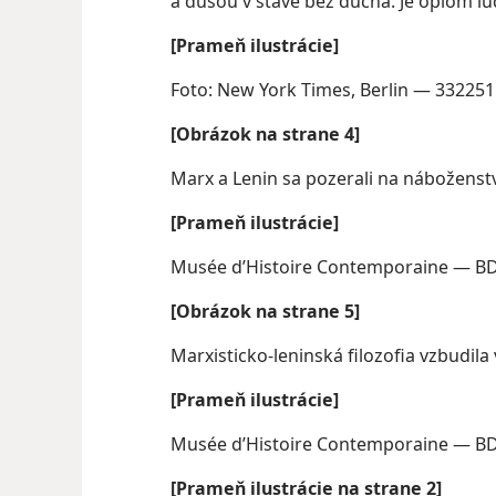
a dušou v stave bez ducha. Je ópiom ľu
[Prameň ilustrácie]
Foto: New York Times, Berlin — 33225
[Obrázok na strane 4]
Marx a Lenin sa pozerali na nábožens
[Prameň ilustrácie]
Musée d’Histoire Contemporaine — BDIC
[Obrázok na strane 5]
Marxisticko-leninská filozofia vzbudila
[Prameň ilustrácie]
Musée d’Histoire Contemporaine — BDIC
[Prameň ilustrácie na strane 2]