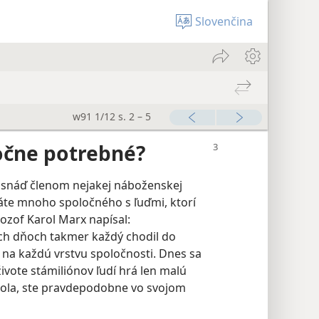
Slovenčina
w91 1/12 s. 2 – 5
očne potrebné?
 snáď členom nejakej náboženskej
áte mnoho spoločného s ľuďmi, ktorí
lozof Karol Marx napísal:
ých dňoch takmer každý chodil do
 na každú vrstvu spoločnosti. Dnes sa
ivote stámiliónov ľudí hrá len malú
tola, ste pravdepodobne vo svojom