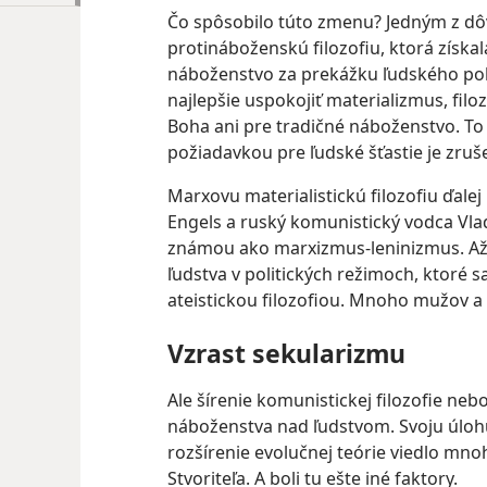
Čo spôsobilo túto zmenu? Jedným z dôvo
protináboženskú filozofiu, ktorá získal
náboženstvo za prekážku ľudského pok
najlepšie uspokojiť materializmus, filo
Boha ani pre tradičné náboženstvo. To
požiadavkou pre ľudské šťastie je zruš
Marxovu materialistickú filozofiu ďalej
Engels a ruský komunistický vodca Vladim
známou ako marxizmus-leninizmus. Až 
ľudstva v politických režimoch, ktoré sa
ateistickou filozofiou. Mnoho mužov a ži
Vzrast sekularizmu
Ale šírenie komunistickej filozofie neb
náboženstva nad ľudstvom. Svoju úlohu 
rozšírenie evolučnej teórie viedlo mno
Stvoriteľa. A boli tu ešte iné faktory.