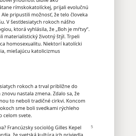
v dôveryhodnosť Biblie ako
átane rímskokatolíckej, prijali evolučnú
e. Ale pripustili možnosť, že telo človeka
dušu. V šesťdesiatych rokoch nášho
giou, ktorá vyhlásila, že „Boh je mŕtvy“.
materialistický životný štýl. Trpeli
a homosexualitu. Niektorí katolícki
nia, miešajúcu katolicizmus
iatych rokoch a trval približne do
znovu nastala zmena. Zdalo sa, že
inou to neboli tradičné cirkvi. Koncom
rokoch sme boli svedkami rýchleho
o celom svete.
a? Francúzsky sociológ Gilles Kepel
vrdia, že svetská kultúra ich priviedla