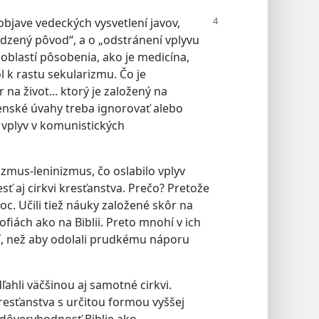
bjave vedeckých vysvetlení javov,
dzený pôvod“, a o „odstránení vplyvu
blastí pôsobenia, ako je medicína,
l k rastu sekularizmu. Čo je
na život... ktorý je založený na
nské úvahy treba ignorovať alebo
 vplyv v komunistických
zmus-leninizmus, čo oslabilo vplyv
sť aj cirkvi kresťanstva. Prečo? Pretože
oc. Učili tiež náuky založené skôr na
ofiách ako na Biblii. Preto mnohí v ich
tí, než aby odolali prudkému náporu
hli väčšinou aj samotné cirkvi.
kresťanstva s určitou formou vyššej