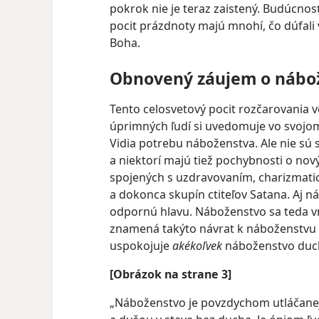
pokrok nie je teraz zaistený. Budúcnosť,
pocit prázdnoty majú mnohí, čo dúfali v 
Boha.
Obnovený záujem o nábo
Tento celosvetový pocit rozčarovania 
úprimných ľudí si uvedomuje vo svojom
Vidia potrebu náboženstva. Ale nie sú 
a niektorí majú tiež pochybnosti o no
spojených s uzdravovaním, charizmatic
a dokonca skupín ctiteľov Satana. Aj 
odpornú hlavu. Náboženstvo sa teda vr
znamená takýto návrat k náboženstvu 
uspokojuje
akékoľvek
náboženstvo duch
[Obrázok na strane 3]
„Náboženstvo je povzdychom utláčanej 