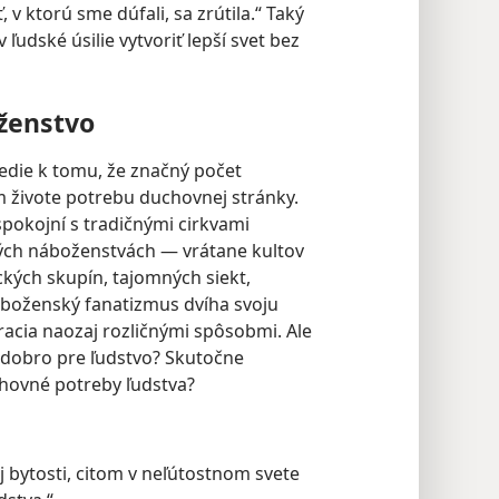
 v ktorú sme dúfali, sa zrútila.“ Taký
ľudské úsilie vytvoriť lepší svet bez
ženstvo
vedie k tomu, že značný počet
 živote potrebu duchovnej stránky.
spokojní s tradičnými cirkvami
vých náboženstvách — vrátane kultov
kých skupín, tajomných siekt,
náboženský fanatizmus dvíha svoju
acia naozaj rozličnými spôsobmi. Ale
dobro pre ľudstvo? Skutočne
ovné potreby ľudstva?
bytosti, citom v neľútostnom svete