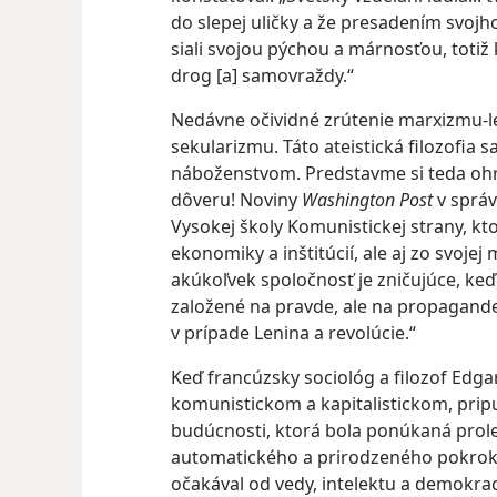
do slepej uličky a že presadením svojh
siali svojou pýchou a márnosťou, totiž 
drog [a] samovraždy.“
Nedávne očividné zrútenie marxizmu-l
sekularizmu. Táto ateistická filozofia
náboženstvom. Predstavme si teda ohro
dôveru! Noviny
Washington Post
v správ
Vysokej školy Komunistickej strany, ktor
ekonomiky a inštitúcií, ale aj zo svojej 
akúkoľvek spoločnosť je zničujúce, keď 
založené na pravde, ale na propagande 
v prípade Lenina a revolúcie.“
Keď francúzsky sociológ a filozof Edga
komunistickom a kapitalistickom, pripus
budúcnosti, ktorá bola ponúkaná proleta
automatického a prirodzeného pokroku 
očakával od vedy, intelektu a demokrac