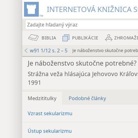
INTERNETOVÁ KNIŽNICA St
BIBLIA
PUBLIKÁCIE
ZHROMAŽ
w91 1/12 s. 2 – 5
Je náboženstvo skutočne potre
Je náboženstvo skutočne potrebné?
Strážna veža hlásajúca Jehovovo Kráľov
1991
Medzititulky
Podobné články
Vzrast sekularizmu
Ústup sekularizmu