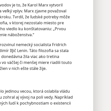
dov je to, že Karol Marx vytvoril
a veľký vplyv. Marx zjavne považoval
roku. Tvrdil, že ľudské potreby môže
zofia, v ktorej nezostalo miesto pre
 ho viedlo ku konštatovaniu: „Prvou
enie náboženstva.“
 rozvinul nemecký socialista Fridrich
ír Iľjič Lenin. Táto filozofia sa stala
donedávna žila viac ako tretina
 vo väčšej či menšej miere riadili touto
en v nich ešte stále žije.
olo jedinou vecou, ktorá oslabila vládu
zohral aj vývoj na poli vedy. Napríklad
hých ľudí k pochybnostiam o existencii