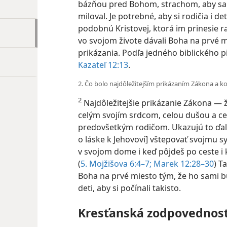
bázňou pred Bohom, strachom, aby sa
miloval. Je potrebné, aby si rodičia i d
podobnú Kristovej, ktorá im prinesie ra
vo svojom živote dávali Boha na prvé 
prikázania. Podľa jedného biblického pi
Kazateľ 12:13
.
2. Čo bolo najdôležitejším prikázaním Zákona a
2
Najdôležitejšie prikázanie Zákona — 
celým svojím srdcom, celou dušou a ce
predovšetkým rodičom. Ukazujú to ďalš
o láske k Jehovovi] vštepovať svojmu sy
v svojom dome i keď pôjdeš po ceste i k
(
5. Mojžišova
6:4–7;
Marek 12:28–30
) T
Boha na prvé miesto tým, že ho sami bu
deti, aby si počínali takisto.
Kresťanská zodpovednos