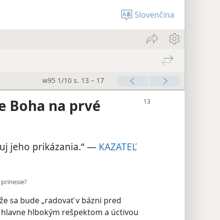
Slovenčina
w95 1/10 s. 13 – 17
te Boha na prvé
uj jeho prikázania.“ —
KAZATEĽ
 prinesie?
že sa bude „radovať v bázni pred
a hlavne hlbokým rešpektom a úctivou