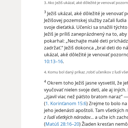
3. Ako Ježiš ukázal, aké dôležité je venovať pozo
3
Ježiš ukázal, aké dôležité je venovať
Ježišovej pozemskej služby začali ľudia 
svoje dieťatká. Učeníci sa snažili týcht
Ježiš je príliš zaneprázdnený na to, aby
pokarhal: „Nechajte malé deti prichád
zadržať.“ Ježiš dokonca „bral deti do
ukázal, aké dôležité je venovať pozor
10:13–16
.
4. Komu bol daný príkaz ‚robiť učeníkov z ľudí vše
4
Okrem toho Ježiš jasne vysvetlil, že 
vyučovať nielen svoje deti, ale aj iných.
„zjavil viac než päťsto bratom naraz“ 
(
1. Korinťanom 15:6
) Zrejme to bolo na
jeho jedenásti apoštoli. Tam všetkých 
z ľudí všetkých národov
... a učte ich za
(
Matúš 28:16–20
) Žiaden kresťan nemô