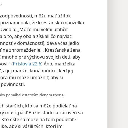
?
né zodpovednosti, môžu mať úžitok
poznamenala, že kresťanská manželka
viedla: „Môže mu veľmi uľahčiť
 o to, aby obaja získali čo najviac
innosť v domácnosti], dáva včas jedlo
ísť na zhromaždenie... Kresťanská žena
mnoho pre výchovu svojich detí, aby
ovi.“ (
Príslovia 22:6
) Áno, manželka
 a jej manžel koná múdro, keď jej
dpora mu môže umožniť, aby si
 povinnosti.
, aby pomáhal ostatným členom zboru?
h starších, kto sa môže podieľať na
rý musí ‚pásť Božie stádo‘ a zároveň sa
) Kto ešte sa môže na tom podieľať?
e, aby si vážili tých, ktorí im