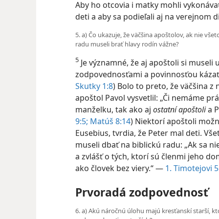
Aby ho otcovia i matky mohli vykonávať, 
deti a aby sa podieľali aj na verejnom d
5. a) Čo ukazuje, že väčšina apoštolov, ak nie všetc
radu museli brať hlavy rodín vážne?
5
Je významné, že aj apoštoli si musel
zodpovednosťami a povinnosťou kázať i
Skutky 1:8
) Bolo to preto, že väčšina z n
apoštol Pavol vysvetlil: „Či nemáme pr
manželku, tak ako aj
ostatní apoštoli
a P
9:5;
Matúš 8:14
) Niektorí apoštoli možno
Eusebius, tvrdia, že Peter mal deti. Všet
museli dbať na biblickú radu: „Ak sa nie
a zvlášť o tých, ktorí sú členmi jeho do
ako človek bez viery.“ —
1. Timotejovi 5
Prvoradá zodpovednosť
6. a) Akú náročnú úlohu majú kresťanskí starší, k