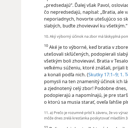
„predsedajú“. Ďalej však Pavol, oslovia
čo nepredsedajú, napísal: „Bratia, al
neporiadnych, hovorte utešujúco so s
slabých, buďte zhovievaví ku všetkým.
10. Aký výborný účinok na zbor má láskyplná po
10
Aké je to výborné, keď bratia v zbore
utešovali skľúčených, podopierali sla
všetkým boli zhovievaví. Bratia v Tesal
veľkému súženiu, ktoré znášali, prijali 
a konali podľa nich. (
Skutky 17:1–9;
1. T
pomysli na ten znamenitý účinok ich lá
a zjednotený celý zbor! Podobne dnes,
podopierajú a napomínajú, je pre starš
o ktorú sa musia starať, oveľa ľahšie pl
11. a) Prečo je rozumné prísť k záveru, že vo výra
môže dnes zrelá kresťanka poskytovať mladším 
11