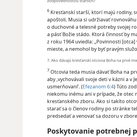
zodpovednosťou starších?
6
Kresťanskí starší, ktorí majú rodiny, s
apoštoli. Musia si udržiavať rovnováh
o duchovné a telesné potreby svojej r
a pásť Božie stádo. Ktorá činnosť by 
z roku 1964 uviedla: „Povinnosti [otca
mieste, a nemohol by byť pravým služob
7. Ako dávajú kresťanskí otcovia Boha na prvé mi
7
Otcovia teda musia dávať Boha na prv
aby ‚vychovávali svoje deti v kázni a
usmerňovaní‘. (
Efezanom 6:4
) Túto z
niekomu inému ani v prípade, že otec 
kresťanského zboru. Ako si takíto otc
starať sa o členov rodiny po stránke te
predsedať a venovať sa dozoru v zbor
Poskytovanie potrebnej 