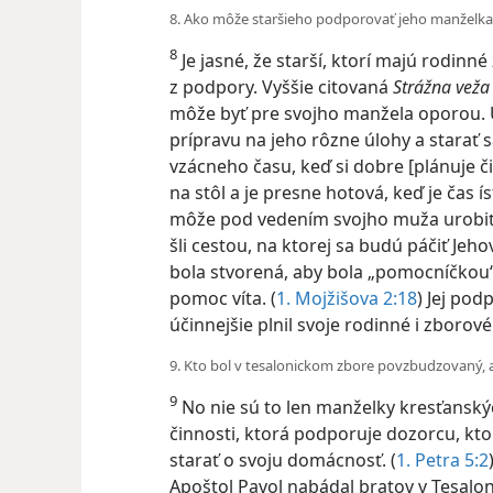
8. Ako môže staršieho podporovať jeho manželka
8
Je jasné, že starší, ktorí majú rodin
z podpory. Vyššie citovaná
Strážna veža
môže byť pre svojho manžela oporou. U
prípravu na jeho rôzne úlohy a starať sa
vzácneho času, keď si dobre [plánuje č
na stôl a je presne hotová, keď je čas 
môže pod vedením svojho muža urobiť 
šli cestou, na ktorej sa budú páčiť Jehov
bola stvorená, aby bola „pomocníčkou“,
pomoc víta. (
1. Mojžišova 2:18
) Jej po
účinnejšie plnil svoje rodinné i zborové
9. Kto bol v tesalonickom zbore povzbudzovaný
9
No nie sú to len manželky kresťanskýc
činnosti, ktorá podporuje dozorcu, kto
starať o svoju domácnosť. (
1. Petra 5:2
Apoštol Pavol nabádal bratov v Tesalonik