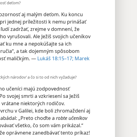
rnosť deťom?
 pozornosť aj malým deťom. Ku koncu
pri jednej príležitosti k nemu prinášať
o ľudí zadržať, zrejme v domnení, že
 ho vyrušovali. Ale Ježiš svojich učeníkov
zať ku mne a nepokúšajte sa ich
 náručia“, a tak dojemným spôsobom
nosť maličkým. —
Lukáš 18:15–17;
Marek
tkých národov‘ a čo si to od nich vyžaduje?
jeho učeníci majú zodpovednosť
 Po svojej smrti a vzkriesení sa Ježiš
— vrátane niektorých rodičov.
 vrchu v Galilei, kde boli zhromaždení aj
nabádal: „Preto choďte a
robte učeníkov
chovávať všetko, čo som vám prikázal.“
že oprávnene zanedbávať tento príkaz!