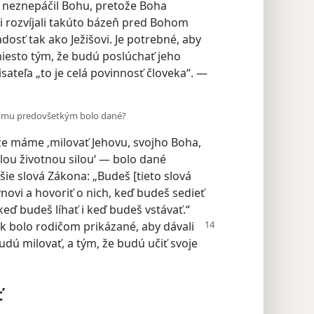
 neznepáčil Bohu, pretože Boha
eti rozvíjali takúto bázeň pred Bohom
dosť tak ako Ježišovi. Je potrebné, aby
miesto tým, že budú poslúchať jeho
sateľa „to je celá povinnosť človeka“. —
 komu predovšetkým bolo dané?
že máme ‚milovať Jehovu, svojho Boha,
lou životnou silou‘ — bolo dané
ie slová Zákona: „Budeš [tieto slová
novi a hovoriť o nich, keď budeš sedieť
eď budeš líhať i keď budeš vstávať.“
ak bolo rodičom prikázané, aby dávali
dú milovať, a tým, že budú učiť svoje
ť