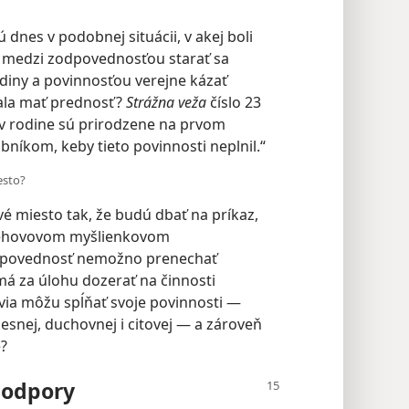
ú dnes v podobnej situácii, v akej boli
u medzi zodpovednosťou starať sa
odiny a povinnosťou verejne kázať
mala mať prednosť?
Strážna veža
číslo 23
] v rodine sú prirodzene na prvom
níkom, keby tieto povinnosti neplnil.“
esto?
é miesto tak, že budú dbať na príkaz,
 v Jehovovom myšlienkovom
odpovednosť nemožno prenechať
má za úlohu dozerať na činnosti
ovia môžu spĺňať svoje povinnosti —
lesnej, duchovnej i citovej — a zároveň
e?
podpory