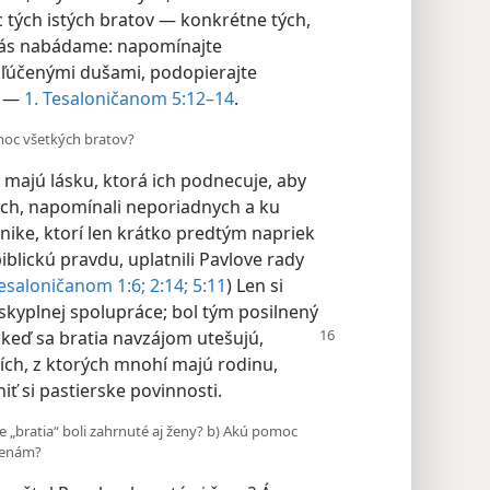
c tých istých bratov — konkrétne tých,
e vás nabádame: napomínajte
kľúčenými dušami, podopierajte
“ —
1. Tesaloničanom 5:12–14
.
moc všetkých bratov?
 majú lásku, ktorá ich podnecuje, aby
bých, napomínali neporiadnych a ku
onike, ktorí len krátko predtým napriek
biblickú pravdu, uplatnili Pavlove rady
esaloničanom 1:6;
2:14;
5:11
) Len si
skyplnej spolupráce; bol tým posilnený
 keď sa
bratia navzájom utešujú,
ích, z ktorých mnohí majú rodinu,
niť si pastierske povinnosti.
ze „bratia“ boli zahrnuté aj ženy? b) Akú pomoc
ženám?