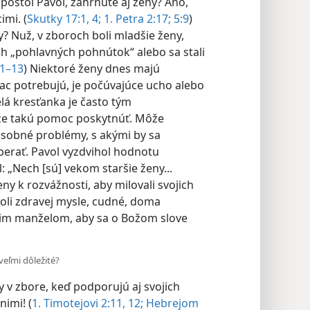
apoštol Pavol, zahrnuté aj ženy? Áno,
imi. (
Skutky 17:1,
4;
1. Petra 2:17;
5:9
)
? Nuž, v zboroch boli mladšie ženy,
ch „pohlavných pohnútok“ alebo sa stali
11–13
) Niektoré ženy dnes majú
ac potrebujú, je počúvajúce ucho alebo
lá kresťanka je často tým
že takú pomoc poskytnúť. Môže
osobné problémy, s akými by sa
erať. Pavol vyzdvihol hodnotu
: „Nech [sú] vekom staršie ženy...
ny k rozvážnosti, aby milovali svojich
boli zdravej mysle, cudné, doma
ojim manželom, aby sa o Božom slove
veľmi dôležité?
v zbore, keď podporujú aj svojich
nimi! (
1. Timotejovi 2:11, 12;
Hebrejom