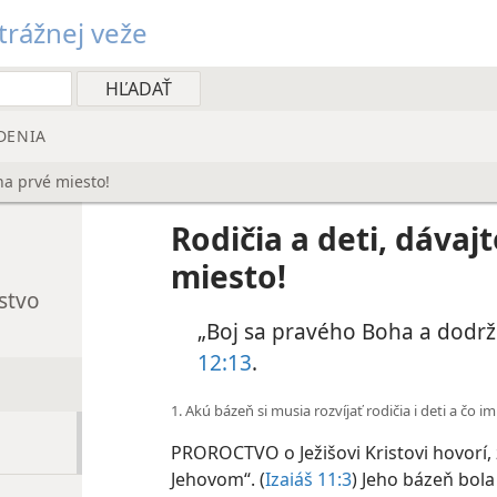
rážnej veže
DENIA
na prvé miesto!
Rodičia a deti, dávaj
miesto!
stvo
„Boj sa pravého Boha a dodrž
12:13
.
1. Akú bázeň si musia rozvíjať rodičia i deti a čo im
PROROCTVO o Ježišovi Kristovi hovorí, 
Jehovom“. (
Izaiáš 11:3
) Jeho bázeň bol