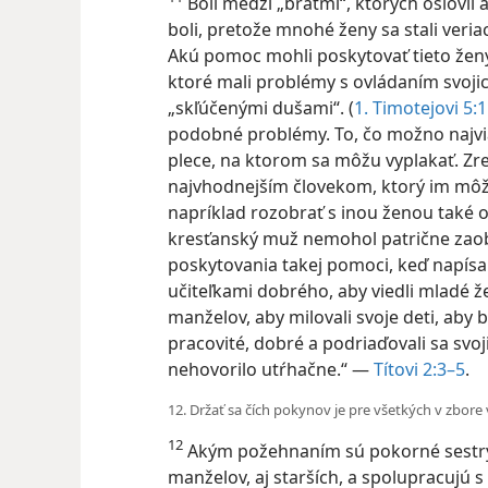
Boli medzi „bratmi“, ktorých oslovil 
boli, pretože mnohé ženy sa stali veriac
Akú pomoc mohli poskytovať tieto ženy
ktoré mali problémy s ovládaním svoji
„skľúčenými dušami“. (
1. Timotejovi 5:
podobné problémy. To, čo možno najvi
plece, na ktorom sa môžu vyplakať. Zre
najvhodnejším človekom, ktorý im mô
napríklad rozobrať s inou ženou také 
kresťanský muž nemohol patrične zaob
poskytovania takej pomoci, keď napísal
učiteľkami dobrého, aby viedli mladé že
manželov, aby milovali svoje deti, aby 
pracovité, dobré a podriaďovali sa sv
nehovorilo utŕhačne.“ —
Títovi 2:3–5
.
12. Držať sa čích pokynov je pre všetkých v zbore 
12
Akým požehnaním sú pokorné sestry 
manželov, aj starších, a spolupracujú s 