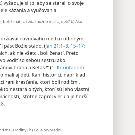
vyžaduje si to, aby sa starali o svoje
iele kázania a vyučovania.
i, boli ženatí, a teda možno mali aj deti? b) Akú
i udržiavať rovnováhu medzi rodinnými
 pásť Božie stádo. (
Ján 21:1–3,
15–17;
ich, ak nie všetci, boli ženatí. Preto
ávo vodiť so sebou sestru ako
ánovi bratia a Kéfas?“ (
1. Korinťanom
 mali aj deti. Raní historici, napríklad
ci raní kresťania, ktorí boli rodičmi,
kto nestará o tých, ktorí sú jeho vlastní
mácnosti, istotne zaprel vieru a je horší
:8
.
torí majú rodiny? b) Čo je prvoradou