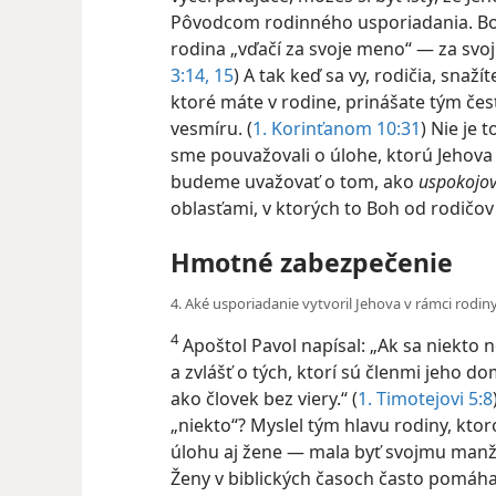
Pôvodcom rodinného usporiadania. Bož
rodina „vďačí za svoje meno“ — za svoj
3:14, 15
) A tak keď sa vy, rodičia, sna
ktoré máte v rodine, prinášate tým če
vesmíru. (
1. Korinťanom 10:31
) Nie je 
sme pouvažovali o úlohe, ktorú Jehova 
budeme uvažovať o tom, ako
uspokojov
oblasťami, v ktorých to Boh od rodičov
Hmotné zabezpečenie
4. Aké usporiadanie vytvoril Jehova v rámci rodin
4
Apoštol Pavol napísal: „Ak sa niekto ne
a zvlášť o tých, ktorí sú členmi jeho do
ako človek bez viery.“ ​(
1. Timotejovi 5:8
„niekto“? Myslel tým hlavu rodiny, kto
úlohu aj žene — mala byť svojmu manž
Ženy v biblických časoch často pomáha