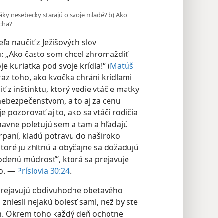
vtáky nesebecky starajú o svoje mladé? b) Ako
cha?
ľa naučiť z Ježišových slov
 „Ako často som chcel zhromaždiť
e kuriatka pod svoje krídla!“ ​(
Matúš
obraz toho, ako kvočka chráni krídlami
ť z inštinktu, ktorý vedie vtáčie matky
 nebezpečenstvom, a to aj za cenu
e pozorovať aj to, ako sa vtáčí rodičia
navne poletujú sem a tam a hľadajú
rpaní, kladú potravu do naširoko
toré ju zhltnú a obyčajne
sa
y majú „vrodenú múdrosť“, ktorá sa
je potomstvo. —
Príslovia 30:24
.
 prejavujú obdivuhodne obetavého
 zniesli nejakú bolesť sami, než by ste
ťom. Okrem toho každý deň ochotne