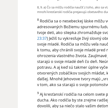
8, 9. a) Čo sa môžu rodičia naučiť z toho, ako sa 
mnohí kresťanskí rodičia prejavujú obetavého du
8
Rodičia sa o nesebeckej láske môžu ve
adresovaných Božiemu spurnému ľudu:
tvoje deti, ako sliepka zhromažďuje svoj
23:37
) Ježiš tu vykresľuje živý slovný 
svoje mladé. Rodičia sa môžu veľa nauči
k tomu, aby chránili svoje mladé pred
ohrozenia vlastného života. Zaujímavé j
starajú o svoje mladé deň čo deň. Neú
potravu. A aj keď sú takmer úplne vyče
otvorených zobáčikov svojich mláďat, k
dožadujú ďalšej. Mnohé Jehovove tvor
prejavuje v tom, ako sa starajú o svo
9
Aj kresťanskí rodičia na celom svete
ducha. Ako rodičia by ste zrejme radšej
dovolili, aby sa niečo stalo vašim de