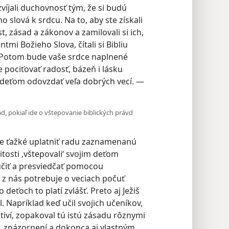
zvíjali duchovnosť tým, že si budú
o slová k srdcu. Na to, aby ste získali
 zásad a zákonov a zamilovali si ich,
tmi Božieho Slova, čítali si Bibliu
e. Potom bude vaše srdce naplnené
 pociťovať radosť, bázeň i lásku
 deťom odovzdať veľa dobrých vecí. —
d, pokiaľ ide o vštepovanie biblických právd
e ťažké uplatniť radu zaznamenanú
žitosti ‚vštepovali‘ svojim deťom
učiť a presviedčať pomocou
 z nás potrebuje o veciach počuť
deťoch to platí zvlášť. Preto aj Ježiš
l. Napríklad keď učil svojich učeníkov,
stiví, zopakoval tú istú zásadu rôznymi
, znázornení a dokonca aj vlastným