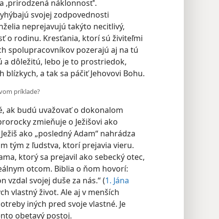
‚prirodzená náklonnosť‘.
vyhýbajú svojej zodpovednosti
želia neprejavujú takýto necitlivý,
ť o rodinu. Kresťania, ktorí sú živiteľmi
ch spolupracovníkov pozerajú aj na tú
a dôležitú, lebo je to prostriedok,
 blízkych, a tak sa páčiť Jehovovi Bohu.
ovom príklade?
né, ak budú uvažovať o dokonalom
 prorocky zmieňuje o Ježišovi ako
) Ježiš ako „posledný Adam“ nahrádza
 tým z ľudstva, ktorí prejavia vieru.
ama, ktorý sa prejavil ako sebecký otec,
deálnym otcom. Biblia o ňom hovorí:
 vzdal svojej duše za nás.“ ​(
1. Jána
ch vlastný život. Ale aj v menších
treby iných pred svoje vlastné. Je
ento obetavý postoj.