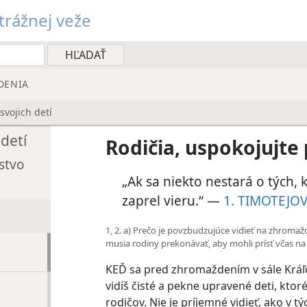
rážnej veže
DENIA
svojich detí
 detí
Rodičia, uspokojujte 
stvo
„Ak sa niekto nestará o tých, kt
zaprel vieru.“ —
1. TIMOTEJOV
1, 2. a) Prečo je povzbudzujúce vidieť na zhroma
musia rodiny prekonávať, aby mohli prísť včas n
KEĎ sa pred zhromaždením v sále Kráľ
vidíš čisté a pekne upravené deti, ktor
rodičov. Nie je príjemné vidieť, ako v t