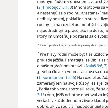
mnohým ľuďom v dnešnom svete chýba 
(
2. Timotejovi 3:1,
3
) Mnohí otcovia sa 
a nestarajú sa o rodinu. Kresťanskí man
nedbalý postoj, pokiaľ ide o starostlivos
rodiny, sa na rozdiel od mnohých svoji
najpodradnejšiu prácu ako na dôstojnú 
ktorý im umožňuje postarať sa o svojich
7. Prečo je vhodné, aby rodičia premýšľali o Ježiš
7
Pre hlavy rodín môže byť tiež užitoč
príklade Ježiša. Pamätajte, že Biblia sa
o našom ‚Večnom otcovi‘. (
Izaiáš 9:6, 7
‚prvého človeka Adama‘ a stáva sa otcom
(
1. Korinťanom 15:45
) Na rozdiel od Ad
zameraný len na svoje túžby, Ježiš je i
„Podľa toho sme spoznali lásku, že sa on
3:16
) Áno, Ježiš ochotne obetoval za iný
veciach v každodennom živote kládol po
dobré, ak vy, rodičia, napodobňujete t