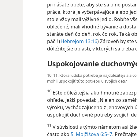
prinášate obete, aby ste sa o ne postar
práce, ktorá je vyčerpávajúca alebo je
stole vždy mali výživné jedlo. Robíte vše
oblečené, mali vhodné bývanie a dostal
staráte deň čo deň, rok čo rok. Taká ob
páči! (
Hebrejom 13:16
) Zároveň by ste 
dôležitejšie oblasti, v ktorých sa treba 
Uspokojovanie duchovnýc
10, 11. Ktorá ľudská potreba je najdôležitejšia a č
mohli uspokojiť túto potrebu u svojich detí?
10
Ešte dôležitejšia ako hmotné zabezp
ohľade. Ježiš povedal: „Nielen zo samé
výroku, vychádzajúceho z Jehovových úst
uspokojiť duchovné potreby svojich de
11
V súvislosti s týmto námetom asi žiad
často ako
5. Mojžišova 6:5–7
. Prečítajt