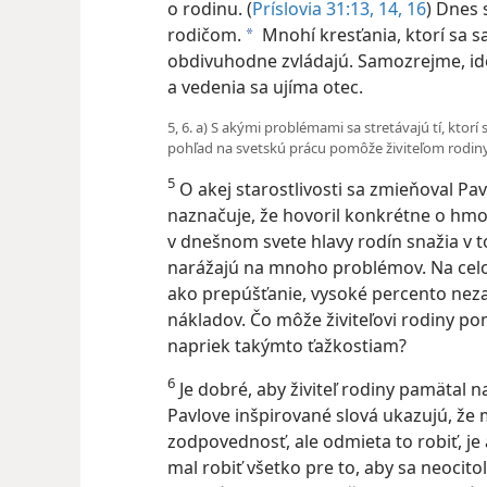
o rodinu. (
Príslovia 31:13, 14,
16
) Dnes 
rodičom.
Mnohí kresťania, ktorí sa s
a
obdivuhodne zvládajú. Samozrejme, ideá
a vedenia sa ujíma otec.
5, 6. a) S akými problémami sa stretávajú tí, ktor
pohľad na svetskú prácu pomôže živiteľom rodiny 
5
O akej starostlivosti sa zmieňoval Pav
naznačuje, že hovoril konkrétne o hm
v dnešnom svete hlavy rodín snažia v 
narážajú na mnoho problémov. Na cel
ako prepúšťanie, vysoké percento nez
nákladov. Čo môže živiteľovi rodiny pom
napriek takýmto ťažkostiam?
6
Je dobré, aby živiteľ rodiny pamätal n
Pavlove inšpirované slová ukazujú, že m
zodpovednosť, ale odmieta to robiť, je 
mal robiť všetko pre to, aby sa neocit