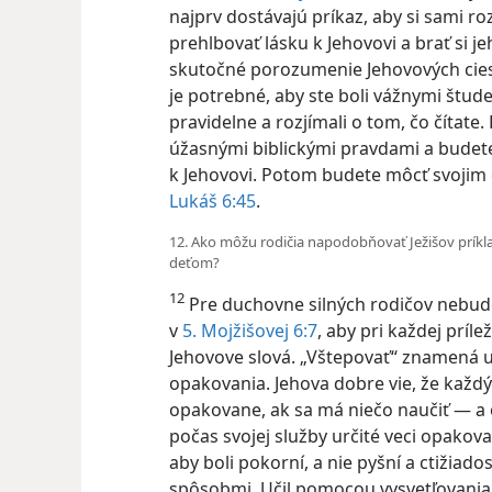
najprv dostávajú príkaz, aby si sami ro
prehlbovať lásku k Jehovovi a brať si jeh
skutočné porozumenie Jehovových ciest,
je potrebné, aby ste boli vážnymi študen
pravidelne a rozjímali o tom, čo čítat
úžasnými biblickými pravdami a budete
k Jehovovi. Potom budete môcť svojim
Lukáš 6:45
.
12. Ako môžu rodičia napodobňovať Ježišov príkla
deťom?
12
Pre duchovne silných rodičov nebud
v
5. Mojžišovej 6:7
, aby pri každej príle
Jehovove slová. „Vštepovať“ znamená 
opakovania. Jehova dobre vie, že každý
opakovane, ak sa má niečo naučiť — a o 
počas svojej služby
určité veci opakova
aby boli pokorní, a nie pyšní a ctižiado
spôsobmi. Učil pomocou vysvetľovania