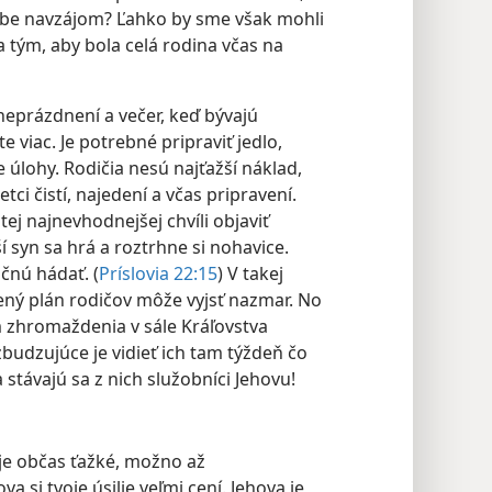
 sebe navzájom? Ľahko by sme však mohli
 tým, aby bola celá rodina včas na
neprázdnení a večer, keď bývajú
 viac. Je potrebné pripraviť jedlo,
úlohy. Rodičia nesú najťažší náklad,
tci čistí, najedení a včas pripravení.
ej najnevhodnejšej chvíli objaviť
 syn sa hrá a roztrhne si nohavice.
čnú hádať. (
Príslovia 22:15
) V takej
avený plán rodičov môže vyjsť nazmar. No
 zhromaždenia v sále Kráľovstva
budzujúce je vidieť ich tam týždeň čo
a stávajú sa z nich služobníci Jehovu!
 je občas ťažké, možno až
va si tvoje úsilie veľmi cení. Jehova je