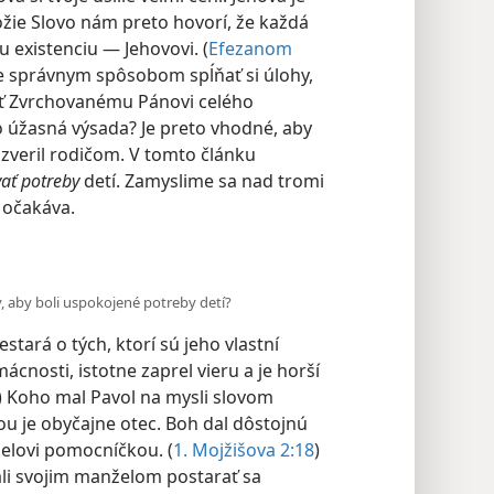
ie Slovo nám preto hovorí, že každá
u existenciu — Jehovovi. (
Efezanom
žíte správnym spôsobom spĺňať si úlohy,
sť Zvrchovanému Pánovi celého
to úžasná výsada? Je preto vhodné, aby
zveril rodičom. V tomto článku
ať potreby
detí. Zamyslime sa nad tromi
 očakáva.
y, aby boli uspokojené potreby detí?
stará o tých, ktorí sú jeho vlastní
mácnosti, istotne zaprel vieru a je horší
) Koho mal Pavol na mysli slovom
rou
je obyčajne otec. Boh dal dôstojnú
elovi pomocníčkou. (
1. Mojžišova 2:18
)
li svojim manželom postarať sa