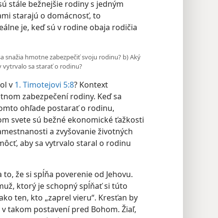
sú stále bežnejšie rodiny s jedným
ami starajú o domácnosť, to
lne je, keď sú v rodine obaja rodičia
í sa snažia hmotne zabezpečiť svoju rodinu? b) Aký
vytrvalo sa starať o rodinu?
ol v
1. Timotejovi 5:8
? Kontext
otnom zabezpečení rodiny. Keď sa
tomto ohľade postarať o rodinu,
om svete sú bežné ekonomické ťažkosti
amestnanosti a zvyšovanie životných
ôcť, aby sa vytrvalo staral o rodinu
a to, že si spĺňa poverenie od Jehovu.
už, ktorý je schopný spĺňať si túto
ako ten, kto „zaprel vieru“. Kresťan by
ol v takom postavení pred Bohom. Žiaľ,