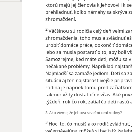
ktorú majú jej členovia k Jehovovi i k
prehliadnuť, koľko námahy sa skrýva za
zhromaždení.
2
Väčšinou sú rodičia celý deň veľmi za
zhromaždenia, toho musia zvládnuť ešte
urobiť domáce práce, dokončiť domáce 
lebo sa musia postarať o to, aby boli vše
Samozrejme, keď máte deti, môžu sa v t
nečakané problémy. Napríklad najstarší
Najmladší sa zamaže jedlom. Deti sa za
situácii aj ten najstarostlivejšie pripr
rodina je napriek tomu pred začiatkom
takmer vždy dostatočne včas. Aké povz
týždeň, rok čo rok, zatiaľ čo deti rastú 
3. Ako vieme, že Jehova si veľmi cení rodiny?
3
Hoci to, čo musíš ako rodič zvládnuť,
vyčerpávajúce, môžeš si byť istý, že Jeho