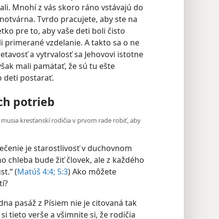
ali. Mnohí z vás skoro ráno vstávajú do
dnotvárna. Tvrdo pracujete, aby ste na
tko pre to, aby vaše deti boli čisto
i primerané vzdelanie. A takto sa o ne
etavosť a vytrvalosť sa Jehovovi istotne
však mali pamätať, že sú tu ešte
o deti postarať.
h potrieb
o musia kresťanskí rodičia v prvom rade robiť, aby
ečenie je starostlivosť v duchovnom
ho chleba bude žiť človek, ale z každého
.“ ​(
Matúš 4:4;
5:3
) Ako môžete
tí?
na pasáž z Písiem nie je citovaná tak
e si tieto verše a všimnite si, že rodičia