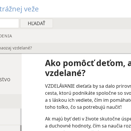
rážnej veže
DENIA
naozaj vzdelané?
Ako pomôcť deťom, a
vzdelané?
stvo
VZDELÁVANIE dieťaťa by sa dalo prirovna
cesta, ktorú podnikáte spoločne so svo
a s láskou ich vediete, čím im pomáhat
toho toľko, čo sa potrebujú naučiť!
Ak majú byť deti v živote skutočne úsp
a duchovné hodnoty, čím sa naučia roz