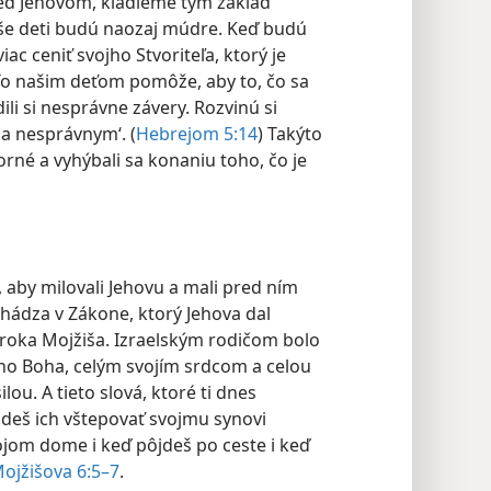
ed Jehovom, kladieme tým základ
aše deti budú naozaj múdre. Keď budú
iac ceniť svojho Stvoriteľa, ktorý je
o našim deťom pomôže, aby to, čo sa
ili si nesprávne závery. Rozvinú si
a nesprávnym‘. (
Hebrejom 5:14
) Takýto
orné a vyhýbali sa konaniu toho, čo je
by milovali Jehovu a mali pred ním
hádza v Zákone, ktorý Jehova dal
roka Mojžiša. Izraelským rodičom bolo
ho Boha, celým svojím srdcom a celou
ou. A tieto slová, ktoré ti dnes
udeš ich vštepovať svojmu synovi
vojom dome i keď pôjdeš po ceste i keď
Mojžišova 6:5–7
.