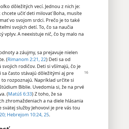
oľko dôležitých vecí. Jednou z nich je:
 chcete učiť deti milovať Boha, musíte
mať vo svojom srdci. Prečo je to také
eľmi svojich detí. To, čo sa naučia
 vplyv. A neexistuje nič, čo by malo na
hodnoty a záujmy, sa prejavuje nielen
e. (
Rimanom 2:21, 22
) Deti sa od
svojich rodičov. Deti si všímajú, čo je
ci sa často stávajú dôležitými aj pre
 to rozpoznajú. Napríklad určite si
 štúdium Biblie. Uvedomia si, že na prvé
a. (
Matúš 6:33
) Z toho, že sa
ch zhromaždeniach a na diele hlásania
svätej služby Jehovovi je pre vás tou
20;
Hebrejom 10:24, 25
.
osť