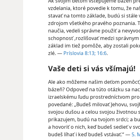
Ak svojim deťom vštepujeme bázeň pr
vzdelania, ktoré povedie k tomu, že n
stavať na tomto základe, budú si stále v
zdrojom všetkého pravého poznania. T
naučia, vedeli správne použiť a nevyvod
schopnosť ‚rozlišovať medzi správnym 
základ im tiež pomôže, aby zostali pok
zlé. —
Príslovia 8:13;
16:6
.
Vaše deti si vás všímajú!
Ale ako môžeme našim deťom pomôcť, a
bázeň? Odpoveď na túto otázku sa nac
izraelskému ľudu prostredníctvom pro
povedané: „Budeš milovať Jehovu, svoj
svojou dušou a celou svojou životnou sil
prikazujem, budú na tvojom srdci; a b
a hovoriť o nich, keď budeš sedieť v s
budeš líhať i keď budeš vstávať.“ —
5. 