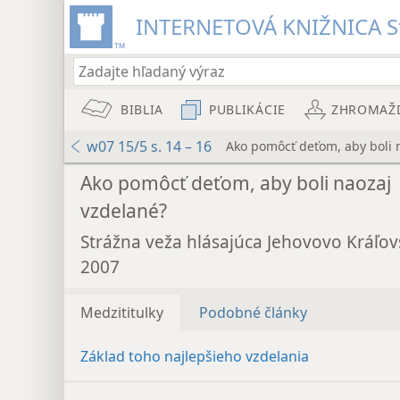
INTERNETOVÁ KNIŽNICA St
BIBLIA
PUBLIKÁCIE
ZHROMAŽ
w07 15/5 s. 14 – 16
Ako pomôcť deťom, aby boli 
Ako pomôcť deťom, aby boli naozaj
vzdelané?
Strážna veža hlásajúca Jehovovo Kráľov
2007
Medzititulky
Podobné články
Základ toho najlepšieho vzdelania