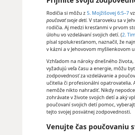
Rodičia si môžu z
5. Mojžišovej 6:5–7
vz
poučovať svoje deti.
V staroveku sa v Jeh
rodičia. Aj medzi kresťanmi v prvom sto
úlohu vo vzdelávaní svojich detí. (
2. Tim
písal spolukresťanom, naznačil, že naj
v kázni a v Jehovovom myšlienkovom 
Vzhľadom na nároky dnešného života, za
vyžadujú veľa času a energie, môžu byť
zodpovednosť za vzdelávanie a poučovan
učitelia či profesionálni opatrovatelia.
nemôže nikto nahradiť. Nikdy nepodce
zohrávate v živote svojich detí a aký v
poučovaní svojich detí pomoc, vyberajt
tejto svojej posvätnej zodpovednosti.
Venujte čas poučovaniu s