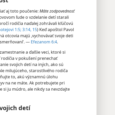
iať aj toto poučenie:
Máte zodpovednosť
ovovom ľude o vzdelanie detí starali
ročí rodičia naďalej zohrávali kľúčovú
otejovi 1:5;
3:14, 15
) Keď apoštol Pavol
mä otcovia majú ‚vychovávať svoje deti
usmerňovaní‘. —
Efezanom 6:4
.
mestnanie a ďalšie veci, ktoré si
 rodičia v pokušení prenechať
ie svojich detí na iných, ako sú
 Ale milujúceho, starostlivého rodiča
ňujte to, akú významnú úlohu
plyv na ne máte. Ak potrebujete pri
e si ju múdro, ale nikdy sa nevzdajte
vojich detí