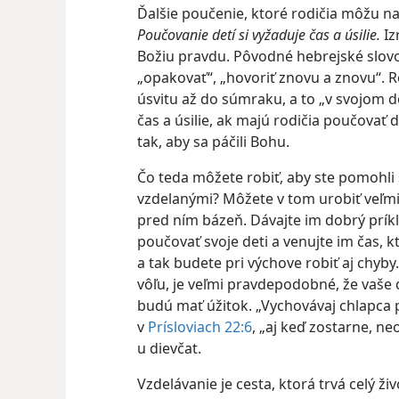
Ďalšie poučenie, ktoré rodičia môžu n
Poučovanie detí si vyžaduje čas a úsilie.
Iz
Božiu pravdu. Pôvodné hebrejské slov
„opakovať“, „hovoriť znovu a znovu“. Ro
úsvitu až do súmraku, a to „v svojom do
čas a úsilie, ak majú rodičia poučovať 
tak, aby sa páčili Bohu.
Čo teda môžete robiť, aby ste pomohli
vzdelanými? Môžete v tom urobiť veľmi 
pred ním bázeň. Dávajte im dobrý prík
poučovať svoje deti a venujte im čas, kt
a tak budete pri výchove robiť aj chyby
vôľu, je veľmi pravdepodobné, že vaše d
budú mať úžitok. „Vychovávaj chlapca po
v
Prísloviach 22:6
, „aj keď zostarne, neo
u dievčat.
Vzdelávanie je cesta, ktorá trvá celý živ