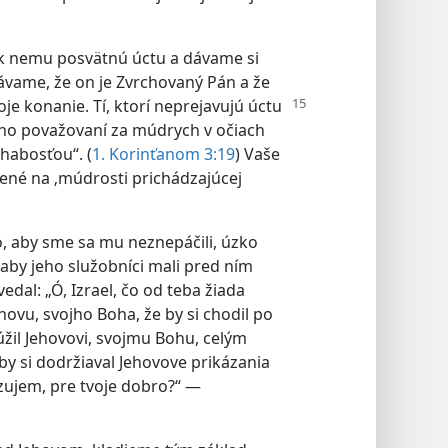
nemu posvätnú úctu a dávame si
ávame, že on je Zvrchovaný Pán a že
e konanie. Tí, ktorí
neprejavujú úctu
žno považovaní za múdrych v očiach
chabosťou“. (
1. Korinťanom 3:19
) Vaše
ožené na ‚múdrosti prichádzajúcej
o, aby sme sa mu neznepáčili, úzko
, aby jeho služobníci mali pred ním
edal: „Ó, Izrael, čo od teba žiada
Jehovu, svojho Boha, že by si chodil po
úžil Jehovovi, svojmu Bohu, celým
y si dodržiaval Jehovove prikázania
azujem, pre tvoje dobro?“ —