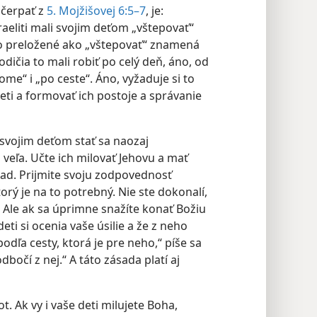
ačerpať z
5. Mojžišovej 6:5–7
, je:
raeliti mali svojim deťom „vštepovať“
o preložené ako „vštepovať“ znamená
dičia to mali robiť po celý deň, áno, od
me“ i „po ceste“. Áno, vyžaduje si to
deti a formovať ich postoje a správanie
 svojim deťom stať sa naozaj
veľa. Učte ich milovať Jehovu a mať
lad. Prijmite svoju zodpovednosť
orý je na to potrebný. Nie ste dokonalí,
. Ale ak sa úprimne snažíte konať Božiu
eti si ocenia vaše úsilie a že z neho
dľa cesty, ktorá je pre neho,“ píše sa
dbočí z nej.“ A táto zásada platí aj
ot. Ak vy i vaše deti milujete Boha,