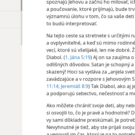
spoznajú Jehovu a začnú ho milovať, i
a poučovanie, ktoré prijímajú, bude tr
významnú úlohu v tom, čo sa vaše deti 
to budú interpretovať.
Na tejto ceste sa stretnete s určitými 
a ovplyvniteľné, a keď sú mimo rodinné
vecí, ktoré sú všelijaké, len nie dobré.
Diabol. (
1. Jána 5:19
) Aj on sa zaujíma o
odlišných dôvodov. Satan je schopný a 
skazený! Hoci sa vydáva za „anjela svetl
zavádzajúce a v rozpore s Jehovovým S
11:14;
Jeremiáš 8:9
) Tak Diabol, ako aj
a podporujú sebectvo, nečestnosť a 
Ako môžete chrániť svoje deti, aby neb
si osvojili to, čo je pravé a hodnotné? 
vy sami dôkladne preskúmali. Je potreb
Nevyhnutné je tiež, aby ste prijali svo
a venovali im čas, ktorý je na to potreb