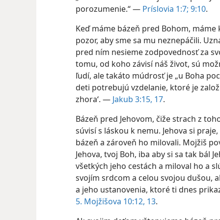
porozumenie.“ —
Príslovia 1:7;
9:10
.
Keď máme bázeň pred Bohom, máme k 
pozor, aby sme sa mu neznepáčili. Uzn
pred ním nesieme zodpovednosť za svoj
tomu, od koho závisí náš život, sú mo
ľudí, ale takáto múdrosť je „u Boha po
deti potrebujú vzdelanie, ktoré je zal
zhora‘. —
Jakub 3:15,
17
.
Bázeň pred Jehovom, čiže strach z toh
súvisí s láskou k nemu. Jehova si praje
bázeň a zároveň ho milovali. Mojžiš pov
Jehova, tvoj Boh, iba aby si sa tak bál 
všetkých jeho cestách a miloval ho a sl
svojím srdcom a celou svojou dušou, ab
a jeho ustanovenia, ktoré ti dnes prik
5. Mojžišova 10:12, 13
.