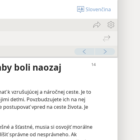
Slovenčina
by boli naozaj
ť k vzrušujúcej a náročnej ceste. Je to
jimi deťmi. Povzbudzujete ich na nej
e postupovať vpred na ceste života. Je
ešné a šťastné, musia si osvojiť morálne
líšiť správne od nesprávneho. Ak