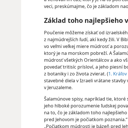
veci, preskúmajme, čo je základom na
Základ toho najlepšieho 
Poučenie môžeme získať od izraelskéh
z najmúdrejších ľudí, akí kedy žili. V Bi
vo veľmi veľkej miere múdrosť a poroz
ktorý je na morskom pobreží. A Šalamú
múdrosť všetkých Orientálcov a ako v
povedať tritisíc prísloví, a jeho piesní
z botaniky i zo života zvierat. (
1. Kráľov
stavebné diela v Izraeli vrátane stav
v Jeruzaleme.
Šalamúnove spisy, napríklad tie, ktoré
jeho hlboké porozumenie ľudskej pova
na to, čo je základom toho najlepšieh
pred Jehovom je počiatkom poznania.“ T
„Počiatkom múdrosti je bázeň pred Je