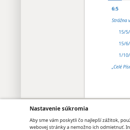
6:5
Strážna 
15/5/
15/6/
1/10/
„Celé Pí
Copyright
© 2026 Watch Tower Bible and Tract
Nastavenie súkromia
Aby sme vám poskytli čo najlepší zážitok, p
webovej stránky a nemožno ich odmietnuť. Iné