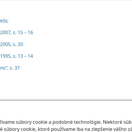
veža,
2007, s. 15 – 16
2005, s. 20
1995, s. 13 – 14
smo“,
s. 37
 Society of Pennsylvania
Podmienky používania
Ochrana súkromia
Nast
oužívame súbory cookie a podobné technológie. Niektoré sú
 súbory cookie, ktoré používame iba na zlepšenie vášho zá