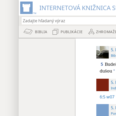
INTERNETOVÁ KNIŽNICA St
BIBLIA
PUBLIKÁCIE
ZHROMAŽ
5.
Bib
5
Budeš
*
dušou
5.
Ind
6:5
w07 
5.
Pom