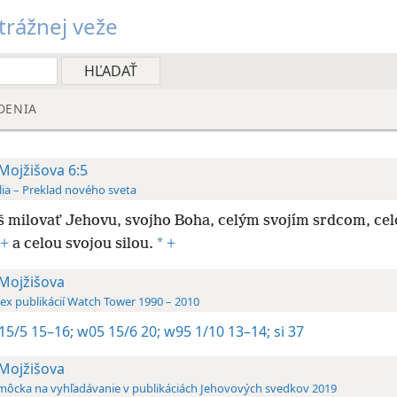
rážnej veže
DENIA
 Mojžišova 6:5
lia – Preklad nového sveta
 milovať Jehovu, svojho Boha, celým svojím srdcom, cel
*
+
a celou svojou silou.
+
 Mojžišova
ex publikácií Watch Tower 1990 – 2010
15/5 15–16;
w05 15/6 20;
w95 1/10 13–14;
si 37
 Mojžišova
ôcka na vyhľadávanie v publikáciách Jehovových svedkov 2019