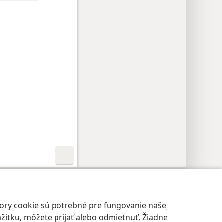
avenie súkromia
Prihlásiť sa
JW.ORG
bory cookie sú potrebné pre fungovanie našej
žitku, môžete prijať alebo odmietnuť. Žiadne