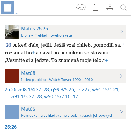
Matúš 26:26
Biblia – Preklad nového sveta
26
*
A keď ďalej jedli, Ježiš vzal chlieb, pomodlil sa,
rozlámal ho
+
a dával ho učeníkom so slovami:
„Vezmite si a jedzte. To znamená moje telo.“
+
Matúš
Index publikácií Watch Tower 1990 – 2010
26:26
w08 1/4 27–28;
g99 8/5 26;
rs 227;
w91 15/1 21;
w91 1/3 27–28;
w90 15/2 16–17
Matúš
Pomôcka na vyhľadávanie v publikáciách Jehovových svedkov 
26:26