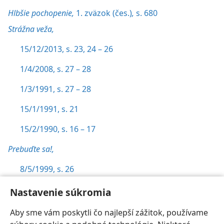
Hlbšie pochopenie,
1. zväzok (čes.)
,
s. 680
Strážna veža,
15/12/2013, s. 23,
24 – 26
1/4/2008, s. 27 – 28
1/3/1991, s. 27 – 28
15/1/1991, s. 21
15/2/1990, s. 16 – 17
Prebuďte sa!,
8/5/1999, s. 26
Rozhovory,
s. 227
Nastavenie súkromia
Aby sme vám poskytli čo najlepší zážitok, používame