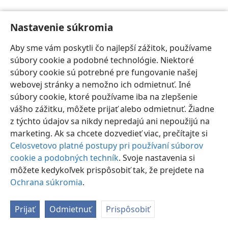
Nastavenie súkromia
Aby sme vám poskytli čo najlepší zážitok, používame
súbory cookie a podobné technológie. Niektoré
Slovenčina
Nastavenia
súbory cookie sú potrebné pre fungovanie našej
Copyright
© 2026 Watch Tower Bible and Tract Society of Pennsylvania
webovej stránky a nemožno ich odmietnuť. Iné
Podmienky používania
Ochrana súkromia
Nastavenie súkromia
súbory cookie, ktoré používame iba na zlepšenie
Prihlásiť sa
JW.ORG
vášho zážitku, môžete prijať alebo odmietnuť. Žiadne
z týchto údajov sa nikdy nepredajú ani nepoužijú na
marketing. Ak sa chcete dozvedieť viac, prečítajte si
Celosvetovo platné postupy pri používaní súborov
cookie a podobných techník
. Svoje nastavenia si
môžete kedykoľvek prispôsobiť tak, že prejdete na
Ochrana súkromia
.
Prijať
Odmietnuť
Prispôsobiť