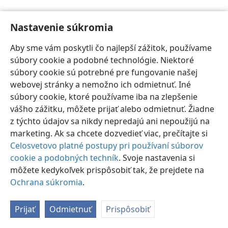
Nastavenie súkromia
Aby sme vám poskytli čo najlepší zážitok, používame
súbory cookie a podobné technológie. Niektoré
Slovenčina
Nastavenia
súbory cookie sú potrebné pre fungovanie našej
Copyright
© 2026 Watch Tower Bible and Tract Society of Pennsylvania
webovej stránky a nemožno ich odmietnuť. Iné
Podmienky používania
Ochrana súkromia
Nastavenie súkromia
súbory cookie, ktoré používame iba na zlepšenie
Prihlásiť sa
JW.ORG
vášho zážitku, môžete prijať alebo odmietnuť. Žiadne
z týchto údajov sa nikdy nepredajú ani nepoužijú na
marketing. Ak sa chcete dozvedieť viac, prečítajte si
Celosvetovo platné postupy pri používaní súborov
cookie a podobných techník
. Svoje nastavenia si
môžete kedykoľvek prispôsobiť tak, že prejdete na
Ochrana súkromia
.
Prijať
Odmietnuť
Prispôsobiť