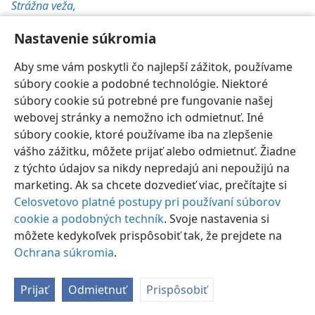
Strážna veža,
15/6/1991, s. 31
Nastavenie súkromia
Aby sme vám poskytli čo najlepší zážitok, používame
súbory cookie a podobné technológie. Niektoré
súbory cookie sú potrebné pre fungovanie našej
webovej stránky a nemožno ich odmietnuť. Iné
Slovenčina
Nastavenia
súbory cookie, ktoré používame iba na zlepšenie
Copyright
© 2026 Watch Tower Bible and Tract Society of Pennsylvania
vášho zážitku, môžete prijať alebo odmietnuť. Žiadne
Podmienky používania
Ochrana súkromia
Nastavenie súkromia
Prihlásiť sa
JW.ORG
z týchto údajov sa nikdy nepredajú ani nepoužijú na
marketing. Ak sa chcete dozvedieť viac, prečítajte si
Celosvetovo platné postupy pri používaní súborov
cookie a podobných techník
. Svoje nastavenia si
môžete kedykoľvek prispôsobiť tak, že prejdete na
Ochrana súkromia
.
Prijať
Odmietnuť
Prispôsobiť