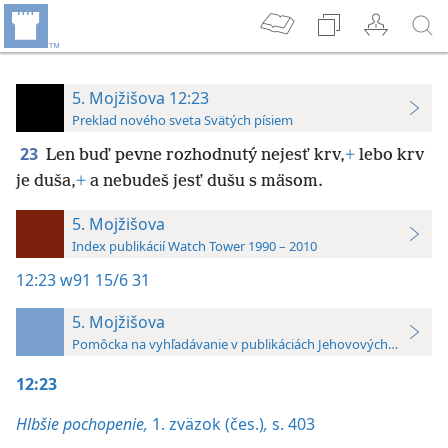
5. Mojžišova 12:23
Preklad nového sveta Svätých písiem
23
Len buď pevne rozhodnutý nejesť krv,
+
lebo krv
je duša,
+
a nebudeš jesť dušu s mäsom.
5. Mojžišova
Index publikácií Watch Tower 1990 – 2010
12:23
w91 15/6 31
5. Mojžišova
Pomôcka na vyhľadávanie v publikáciách Jehovových svedkov 
12:23
Hlbšie pochopenie,
1. zväzok (čes.)
,
s. 403