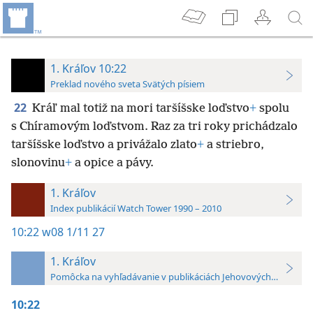
1. Kráľov 10:22
Preklad nového sveta Svätých písiem
22
Kráľ mal totiž na mori taršíšske loďstvo
+
spolu
s Chíramovým loďstvom. Raz za tri roky prichádzalo
taršíšske loďstvo a privážalo zlato
+
a striebro,
slonovinu
+
a opice a pávy.
1. Kráľov
Index publikácií Watch Tower 1990 – 2010
10:22
w08 1/11 27
1. Kráľov
Pomôcka na vyhľadávanie v publikáciách Jehovových svedkov 
10:22