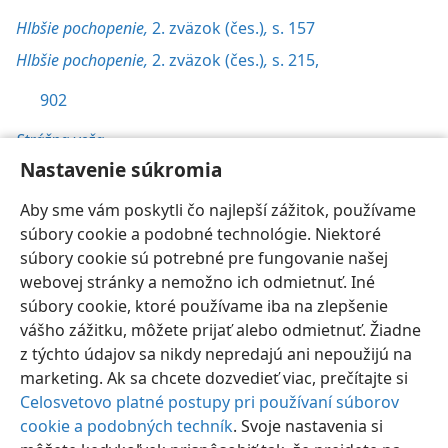
Hlbšie pochopenie,
2. zväzok (čes.)
,
s. 157
Hlbšie pochopenie,
2. zväzok (čes.)
,
s. 215,
902
Strážna veža,
Nastavenie súkromia
1/11/2008, s. 27
Aby sme vám poskytli čo najlepší zážitok, používame
súbory cookie a podobné technológie. Niektoré
súbory cookie sú potrebné pre fungovanie našej
webovej stránky a nemožno ich odmietnuť. Iné
Slovenčina
Nastavenia
súbory cookie, ktoré používame iba na zlepšenie
vášho zážitku, môžete prijať alebo odmietnuť. Žiadne
Copyright
© 2026 Watch Tower Bible and Tract Society of Pennsylvania
Podmienky používania
Ochrana súkromia
Nastavenie súkromia
z týchto údajov sa nikdy nepredajú ani nepoužijú na
Prihlásiť sa
JW.ORG
marketing. Ak sa chcete dozvedieť viac, prečítajte si
Celosvetovo platné postupy pri používaní súborov
cookie a podobných techník
. Svoje nastavenia si