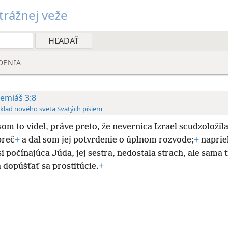
rážnej veže
DENIA
remiáš 3:8
klad nového sveta Svätých písiem
om to videl, práve preto, že nevernica Izrael scudzoložila
preč
+
a dal som jej potvrdenie o úplnom rozvode;
+
naprie
i počínajúca Júda, jej sestra, nedostala strach, ale sama t
 dopúšťať sa prostitúcie.
+