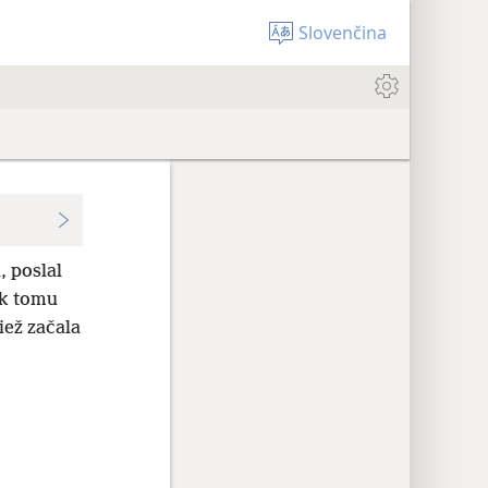
Slovenčina
, poslal
k tomu
iež začala