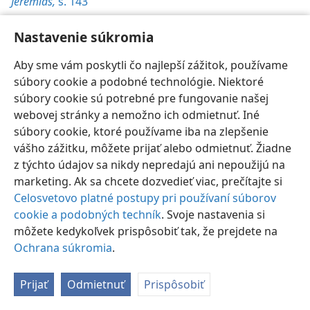
Jeremiáš,
s. 143
Nastavenie súkromia
Aby sme vám poskytli čo najlepší zážitok, používame
súbory cookie a podobné technológie. Niektoré
Slovenčina
Nastavenia
súbory cookie sú potrebné pre fungovanie našej
Copyright
© 2026 Watch Tower Bible and Tract Society of Pennsylvania
webovej stránky a nemožno ich odmietnuť. Iné
Podmienky používania
Ochrana súkromia
Nastavenie súkromia
súbory cookie, ktoré používame iba na zlepšenie
Prihlásiť sa
JW.ORG
vášho zážitku, môžete prijať alebo odmietnuť. Žiadne
z týchto údajov sa nikdy nepredajú ani nepoužijú na
marketing. Ak sa chcete dozvedieť viac, prečítajte si
Celosvetovo platné postupy pri používaní súborov
cookie a podobných techník
. Svoje nastavenia si
môžete kedykoľvek prispôsobiť tak, že prejdete na
Ochrana súkromia
.
Prijať
Odmietnuť
Prispôsobiť