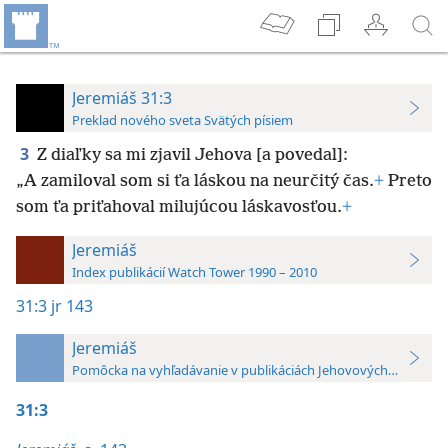
Jeremiáš 31:3
Preklad nového sveta Svätých písiem
3
Z diaľky sa mi zjavil Jehova [a povedal]:
„A zamiloval som si ťa láskou na neurčitý čas.
+
Preto
som ťa priťahoval milujúcou láskavosťou.
+
Jeremiáš
Index publikácií Watch Tower 1990 – 2010
31:3
jr 143
Jeremiáš
Pomôcka na vyhľadávanie v publikáciách Jehovových svedkov 
31:3