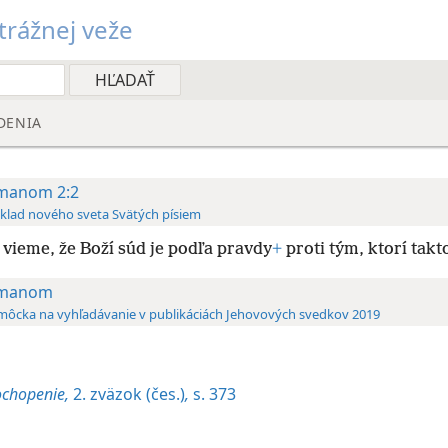
rážnej veže
DENIA
manom 2:2
klad nového sveta Svätých písiem
vieme, že Boží súd je podľa pravdy
+
proti tým, ktorí takt
imanom
ôcka na vyhľadávanie v publikáciách Jehovových svedkov 2019
ochopenie,
2. zväzok (čes.)
,
s. 373