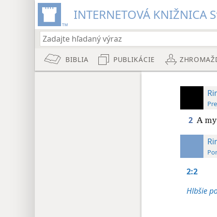
INTERNETOVÁ KNIŽNICA St
BIBLIA
PUBLIKÁCIE
ZHROMAŽ
Ri
Pre
2
A my 
R
Pom
2:2
Hlbšie p