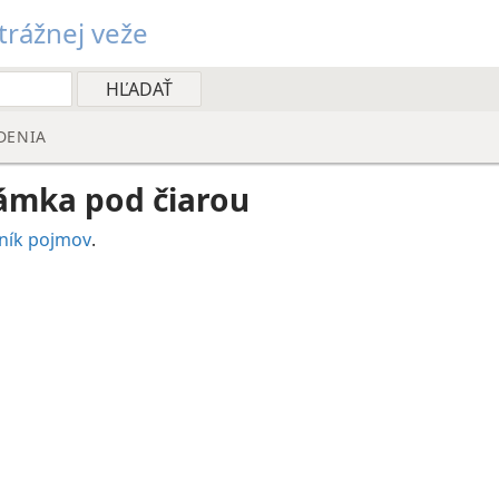
rážnej veže
DENIA
ámka pod čiarou
ník pojmov
.