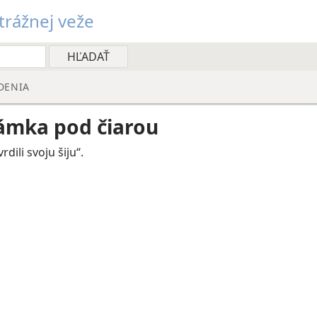
rážnej veže
DENIA
ámka pod čiarou
rdili svoju šiju“.