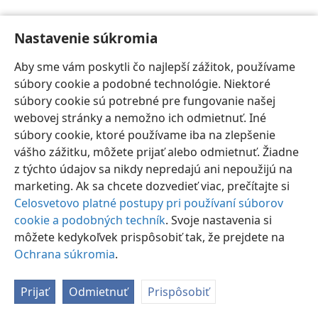
Nastavenie súkromia
Aby sme vám poskytli čo najlepší zážitok, používame
súbory cookie a podobné technológie. Niektoré
Slovenčina
Nastavenia
súbory cookie sú potrebné pre fungovanie našej
Copyright
© 2026 Watch Tower Bible and Tract Society of Pennsylvania
webovej stránky a nemožno ich odmietnuť. Iné
Podmienky používania
Ochrana súkromia
Nastavenie súkromia
súbory cookie, ktoré používame iba na zlepšenie
Prihlásiť sa
JW.ORG
vášho zážitku, môžete prijať alebo odmietnuť. Žiadne
z týchto údajov sa nikdy nepredajú ani nepoužijú na
marketing. Ak sa chcete dozvedieť viac, prečítajte si
Celosvetovo platné postupy pri používaní súborov
cookie a podobných techník
. Svoje nastavenia si
môžete kedykoľvek prispôsobiť tak, že prejdete na
Ochrana súkromia
.
Prijať
Odmietnuť
Prispôsobiť