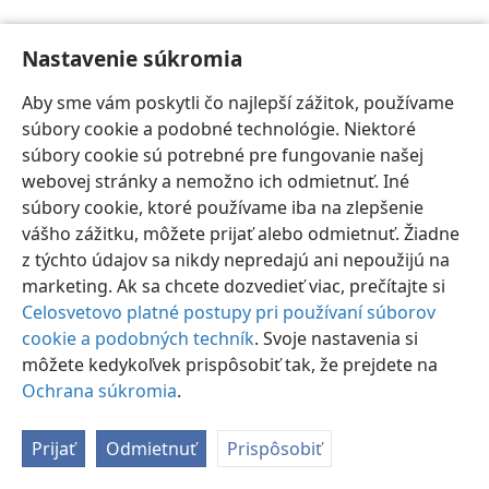
Nastavenie súkromia
Aby sme vám poskytli čo najlepší zážitok, používame
súbory cookie a podobné technológie. Niektoré
Slovenčina
Nastavenia
súbory cookie sú potrebné pre fungovanie našej
Copyright
© 2026 Watch Tower Bible and Tract Society of Pennsylvania
webovej stránky a nemožno ich odmietnuť. Iné
Podmienky používania
Ochrana súkromia
Nastavenie súkromia
súbory cookie, ktoré používame iba na zlepšenie
Prihlásiť sa
JW.ORG
vášho zážitku, môžete prijať alebo odmietnuť. Žiadne
z týchto údajov sa nikdy nepredajú ani nepoužijú na
marketing. Ak sa chcete dozvedieť viac, prečítajte si
Celosvetovo platné postupy pri používaní súborov
cookie a podobných techník
. Svoje nastavenia si
môžete kedykoľvek prispôsobiť tak, že prejdete na
Ochrana súkromia
.
Prijať
Odmietnuť
Prispôsobiť