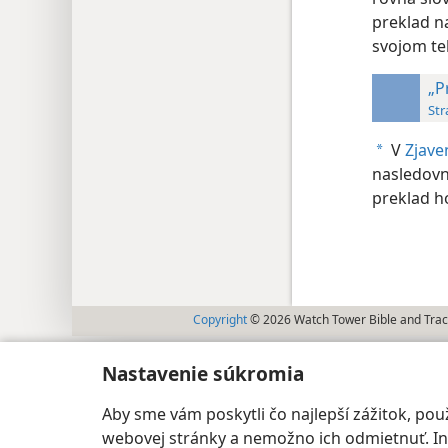
preklad na
svojom te
„P
Str
V
Zjave
a
nasledovn
preklad 
Copyright
© 2026 Watch Tower Bible and Tract
Nastavenie súkromia
Aby sme vám poskytli čo najlepší zážitok, p
webovej stránky a nemožno ich odmietnuť. Iné