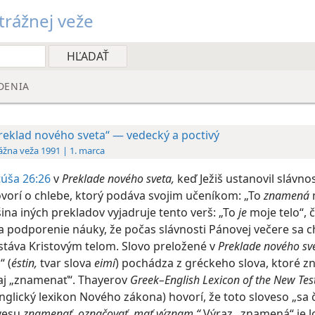
rážnej veže
DENIA
reklad nového sveta“ — vedecký a poctivý
ážna veža 1991 | 1. marca
úša 26:26
v
Preklade nového sveta,
keď Ježiš ustanovil slávno
ovorí o chlebe, ktorý podáva svojim učeníkom: „To
znamená
šina iných prekladov vyjadruje tento verš: „To
je
moje telo“, 
a podporenie náuky, že počas slávnosti Pánovej večere sa c
stáva Kristovým telom. Slovo preložené v
Preklade nového sv
 (
éstin,
tvar slova
eimí
) pochádza z gréckeho slova, ktoré 
e aj „znamenať“. Thayerov
Greek–English
Lexicon of the New Te
nglický lexikon Nového zákona) hovorí, že toto sloveso „sa 
vesu
znamenať, označovať, mať význam.“
Výraz „znamená“ je l