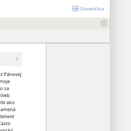
Slovenčina
sť Pánovej
moje
čo sa
hlieb
eta
ako
znamená
stament
často
ogický