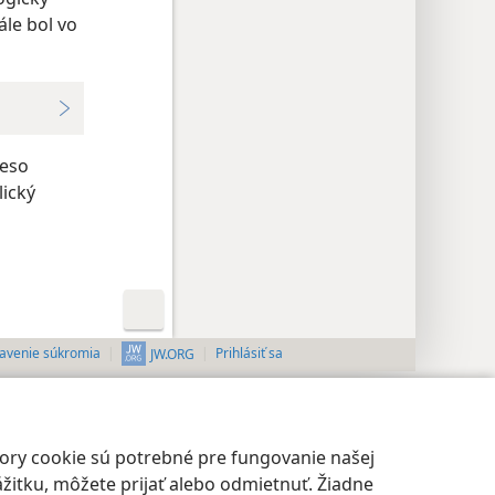
ále bol vo
veso
lický
avenie súkromia
Prihlásiť sa
JW.ORG
bory cookie sú potrebné pre fungovanie našej
žitku, môžete prijať alebo odmietnuť. Žiadne