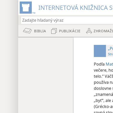
INTERNETOVÁ KNIŽNICA St
BIBLIA
PUBLIKÁCIE
ZHROMAŽ
„P
Str
Podľa
Mat
večere, h
telo.“ Väč
používa n
doslovne 
„znamená“
„byť“, al
(Grécko-a
rovná slo