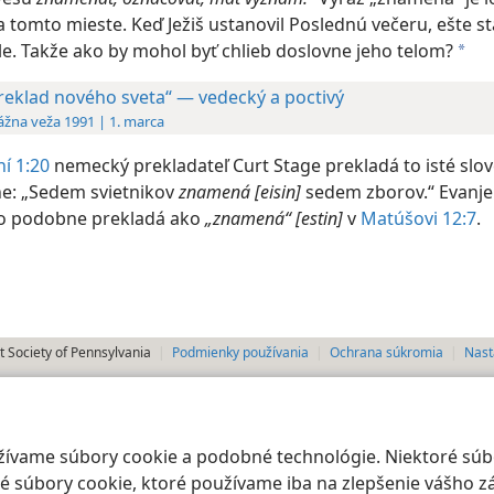
 tomto mieste. Keď Ježiš ustanovil Poslednú večeru, ešte st
le. Takže ako by mohol byť chlieb doslovne jeho telom?
a
reklad nového sveta“ — vedecký a poctivý
ážna veža 1991 | 1. marca
ní 1:20
nemecký prekladateľ Curt Stage prekladá to isté slo
e: „Sedem svietnikov
znamená [eisin]
sedem zborov.“ Evanje
ho podobne prekladá ako
„znamená“ [estin]
v
Matúšovi 12:7
.
 Society of Pennsylvania
Podmienky používania
Ochrana súkromia
Nast
oužívame súbory cookie a podobné technológie. Niektoré sú
 súbory cookie, ktoré používame iba na zlepšenie vášho zá