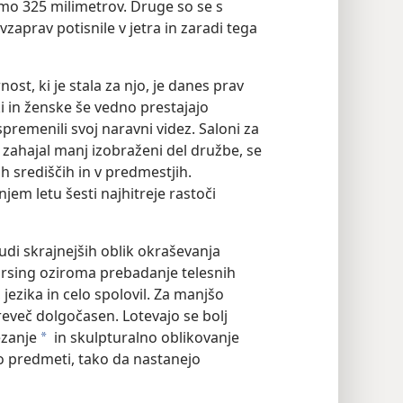
amo 325 milimetrov. Druge so se s
avzaprav potisnile v jetra in zaradi tega
ost, ki je stala za njo, je danes prav
ški in ženske še vedno prestajajo
premenili svoj naravni videz. Saloni za
č zahajal manj izobraženi del družbe, se
h središčih in v predmestjih.
jem letu šesti najhitreje rastoči
di skrajnejših oblik okraševanja
 pirsing oziroma prebadanje telesnih
jezika in celo spolovil. Za manjšo
reveč dolgočasen. Lotevajo se bolj
ezanje
in skulpturalno oblikovanje
a
jo predmeti, tako da nastanejo