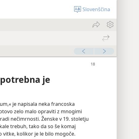
Slovenščina
 potrebna je
um,« je napisala neka francoska
gotovo zelo malo opraviti z mnogimi
 zaradi nečimrnosti. Ženske v 19. stoletju
skale trebuh, tako da so še komaj
 vitke, kolikor je le bilo mogoče.