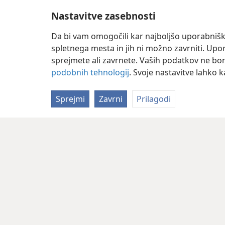
Nastavitve zasebnosti
Da bi vam omogočili kar najboljšo uporabnišk
spletnega mesta in jih ni možno zavrniti. Up
sprejmete ali zavrnete. Vaših podatkov ne bomo 
podobnih tehnologij
. Svoje nastavitve lahko 
Sprejmi
Zavrni
Prilagodi