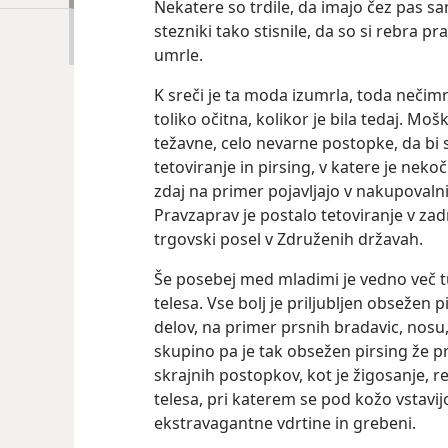
Nekatere so trdile, da imajo čez pas s
stezniki tako stisnile, da so si rebra pr
umrle.
K sreči je ta moda izumrla, toda nečimrn
toliko očitna, kolikor je bila tedaj. Mo
težavne, celo nevarne postopke, da bi s
tetoviranje in pirsing, v katere je neko
zdaj na primer pojavljajo v nakupovalni
Pravzaprav je postalo tetoviranje v zadn
trgovski posel v Združenih državah.
Še posebej med mladimi je vedno več tu
telesa. Vse bolj je priljubljen obsežen
delov, na primer prsnih bradavic, nosu, 
skupino pa je tak obsežen pirsing že p
skrajnih postopkov, kot je žigosanje, r
telesa, pri katerem se pod kožo vstavi
ekstravagantne vdrtine in grebeni.