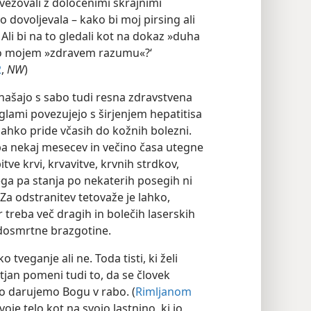
povezovali z določenimi skrajnimi
o dovoljevala – kako bi moj pirsing ali
Ali bi na to gledali kot na dokaz »duha
li o mojem »zdravem razumu«?‘
2
,
NW
)
našajo s sabo tudi resna zdravstvena
iglami povezujejo s širjenjem hepatitisa
, lahko pride včasih do kožnih bolezni.
ba nekaj mesecev in večino časa utegne
tve krvi, krvavitve, krvnih strdkov,
ga pa stanja po nekaterih posegih ni
 Za odstranitev tetovaže je lahko,
r treba več dragih in bolečih laserskih
dosmrtne brazgotine.
 tveganje ali ne. Toda tisti, ki želi
stjan pomeni tudi to, da se človek
 jo darujemo Bogu v rabo. (
Rimljanom
voje telo kot na svojo lastnino, ki jo