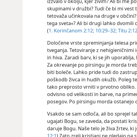
izzvalo v okolju, kjer živim? Ali bi me 
skupinami v družbi? Tudi če bi mi vest t
tetovaža učinkovala na druge v občini? 
tega sveta«? Ali bi drugi lahko dvomi
(
1. Korinčanom 2:12;
10:29–32;
Titu 2:1
Določene vrste spreminjanja telesa pri
tveganja. Tetoviranje z nehigieničnimi 
in hiva. Zaradi barv, ki se jih uporablja
Za okrevanje po pirsingu je morda tre
biti boleče. Lahko pride tudi do zastrupi
poškodb živca in hudih okužb. Poleg te
tako preprosto vrniti v prvotno obliko.
odvisno od velikosti in barve, na prime
posegov. Po pirsingu morda ostanejo 
Vsakdo se sam odloča, ali bo sprejel tako
ugajati Bogu, se zaveda, da postati kri
daruje Bogu. Naše telo je živa žrtev, ki
12:1
) Zato zreli kristjani ne gledajo na s