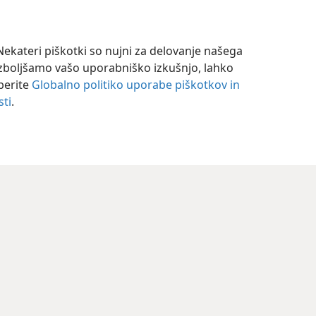
ekateri piškotki so nujni za delovanje našega
izboljšamo vašo uporabniško izkušnjo, lahko
eberite
Globalno politiko uporabe piškotkov in
sti
.