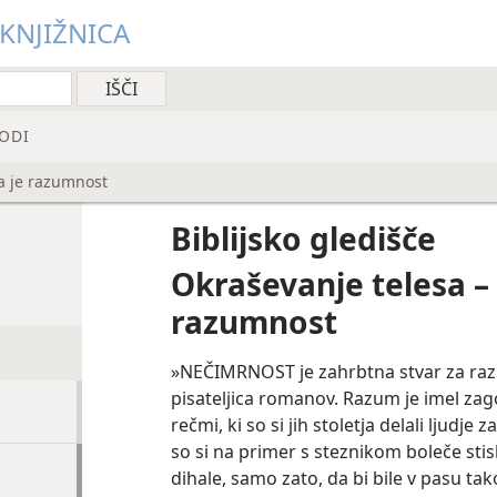
 KNJIŽNICA
ODI
a je razumnost
Biblijsko gledišče
Okraševanje telesa –
razumnost
»NEČIMRNOST je zahrbtna stvar za raz
pisateljica romanov. Razum je imel za
rečmi, ki so si jih stoletja delali ljudje
so si na primer s steznikom boleče sti
dihale, samo zato, da bi bile v pasu tako