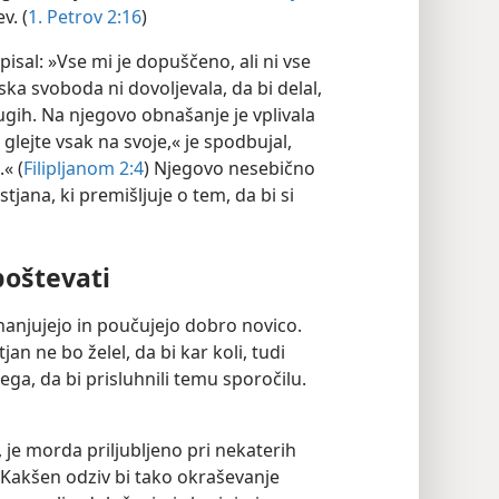
v. (
1. Petrov 2:16
)
pisal: »Vse mi je dopuščeno, ali ni vse
ka svoboda ni dovoljevala, da bi delal,
rugih. Na njegovo obnašanje je vplivala
 glejte vsak na svoje,« je spodbujal,
« (
Filipljanom 2:4
) Njegovo nesebično
tjana, ki premišljuje o tem, da bi si
poštevati
znanjujejo in poučujejo dobro novico.
stjan ne bo želel, da bi kar koli, tudi
ga, da bi prisluhnili temu sporočilu.
, je morda priljubljeno pri nekaterih
 ‚Kakšen odziv bi tako okraševanje