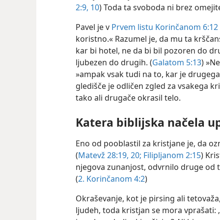
2:9, 10
) Toda ta svoboda ni brez omejite
Pavel je v
Prvem listu Korinčanom 6:12
koristno.« Razumel je, da mu ta krščans
kar bi hotel, ne da bi bil pozoren do d
ljubezen do drugih. (
Galatom 5:13
) »Ne
»ampak vsak tudi na to, kar je drugega.
gledišče je odličen zgled za vsakega kris
tako ali drugače okrasil telo.
Katera biblijska načela u
Eno od pooblastil za kristjane je, da o
(
Matevž 28:19, 20;
Filipljanom 2:15
) Kri
njegova zunanjost, odvrnilo druge od te
(
2. Korinčanom 4:2
)
Okraševanje, kot je pirsing ali tetovaža
ljudeh, toda kristjan se mora vprašati: