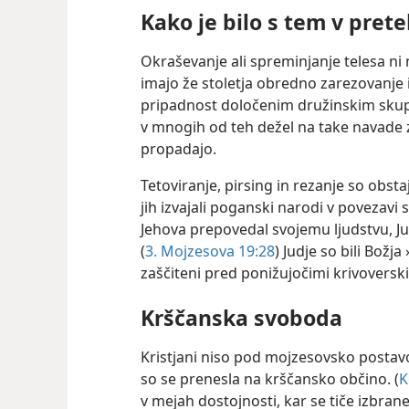
Kako je bilo s tem v prete
Okraševanje ali spreminjanje telesa ni 
imajo že stoletja obredno zarezovanje in
pripadnost določenim družinskim skup
v mnogih od teh dežel na take navade 
propadajo.
Tetoviranje, pirsing in rezanje so obstaj
jih izvajali poganski narodi v povezavi s 
Jehova prepovedal svojemu ljudstvu, 
(
3. Mojzesova 19:28
) Judje so bili Božj
zaščiteni pred ponižujočimi
krivoversk
Krščanska svoboda
Kristjani niso pod mojzesovsko postavo
so se prenesla na krščansko občino. (
K
v mejah dostojnosti, kar se tiče izbrane