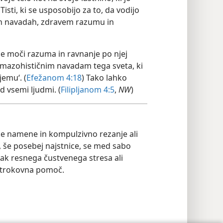
Tisti, ki se usposobijo za to, da vodijo
ih navadah, zdravem razumu in
ne moči razuma in ravnanje po njej
 mazohističnim navadam tega sveta, ki
jemu‘. (
Efežanom 4:18
) Tako lahko
d vsemi ljudmi. (
Filipljanom 4:5
,
NW
)
ke namene in kompulzivno rezanje ali
, še posebej najstnice, se med sabo
nak resnega čustvenega stresa ali
 strokovna pomoč.