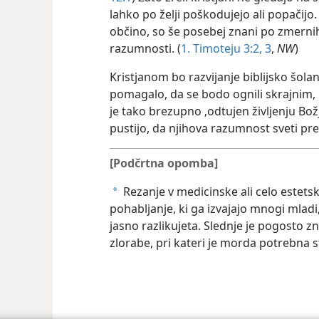
lahko po želji poškodujejo ali popačijo. 
občino, so še posebej znani po zmern
razumnosti. (
1. Timoteju 3:2, 3
,
NW
)
Kristjanom bo razvijanje biblijsko šola
pomagalo, da se bodo ognili skrajnim,
je tako brezupno ‚odtujen življenju Bož
pustijo, da njihova razumnost sveti pre
[Podčrtna opomba]
Rezanje v medicinske ali celo estets
a
pohabljanje, ki ga izvajajo mnogi mladi
jasno razlikujeta. Slednje je pogosto z
zlorabe, pri kateri je morda potrebna