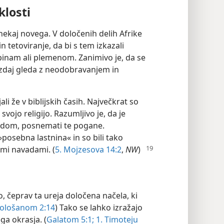
klosti
nekaj novega. V določenih delih Afrike
 tetoviranje, da bi s tem izkazali
inam ali plemenom. Zanimivo je, da se
zdaj gleda z neodobravanjem in
ali že v biblijskih časih. Največkrat so
svojo religijo. Razumljivo je, da je
Judom, posnemati te pogane.
a »posebna lastnina« in so bili tako
imi navadami. (
5. Mojzesova 14:2
,
NW
)
, čeprav ta ureja določena načela, ki
ološanom 2:14
) Tako se lahko izražajo
ga okrasja. (
Galatom 5:1;
1. Timoteju