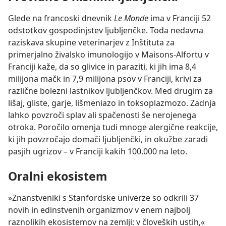
Glede na francoski dnevnik
Le Monde
ima v Franciji 52
odstotkov gospodinjstev ljubljenčke. Toda nedavna
raziskava skupine veterinarjev z Inštituta za
primerjalno živalsko imunologijo v Maisons-Alfortu v
Franciji kaže, da so glivice in paraziti, ki jih ima 8,4
milijona mačk in 7,9 milijona psov v Franciji, krivi za
različne bolezni lastnikov ljubljenčkov. Med drugim za
lišaj, gliste, garje, lišmeniazo in toksoplazmozo. Zadnja
lahko povzroči splav ali spačenosti še nerojenega
otroka. Poročilo omenja tudi mnoge alergične reakcije,
ki jih povzročajo domači ljubljenčki, in okužbe zaradi
pasjih ugrizov – v Franciji kakih 100.000 na leto.
Oralni ekosistem
»Znanstveniki s Stanfordske univerze so odkrili 37
novih in edinstvenih organizmov v enem najbolj
raznolikih ekosistemov na zemlji: v človeških ustih,«