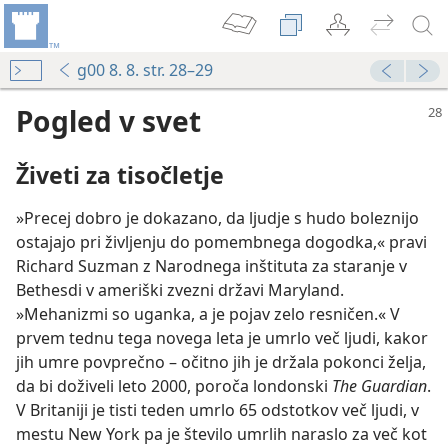
g00 8. 8. str. 28–29
Pogled v svet
Živeti za tisočletje
»Precej dobro je dokazano, da ljudje s hudo boleznijo
ostajajo pri življenju do pomembnega dogodka,« pravi
Richard Suzman z Narodnega inštituta za staranje v
Bethesdi v ameriški zvezni državi Maryland.
»Mehanizmi so uganka, a je pojav zelo resničen.« V
prvem tednu tega novega leta je umrlo več ljudi, kakor
jih umre povprečno – očitno jih je držala pokonci želja,
da bi doživeli leto 2000, poroča londonski
The Guardian
.
V Britaniji je tisti teden umrlo 65 odstotkov več ljudi, v
mestu New York pa je število umrlih naraslo za več kot