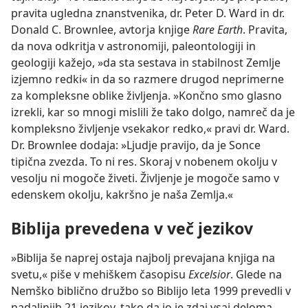
pravita ugledna znanstvenika, dr. Peter D. Ward in dr.
Donald C. Brownlee, avtorja knjige
Rare Earth
. Pravita,
da nova odkritja v astronomiji, paleontologiji in
geologiji kažejo, »da sta sestava in stabilnost Zemlje
izjemno redki« in da so razmere drugod neprimerne
za kompleksne oblike življenja. »Končno smo glasno
izrekli, kar so mnogi mislili že tako dolgo, namreč da je
kompleksno življenje vsekakor redko,« pravi dr. Ward.
Dr. Brownlee dodaja: »Ljudje pravijo, da je Sonce
tipična zvezda. To ni res. Skoraj v nobenem okolju v
vesolju ni mogoče živeti. Življenje je mogoče samo v
edenskem okolju, kakršno je naša Zemlja.«
Biblija prevedena v več jezikov
»Biblija še naprej ostaja najbolj prevajana knjiga na
svetu,« piše v mehiškem časopisu
Excelsior
. Glede na
Nemško biblično družbo so Biblijo leta 1999 prevedli v
nadaljnjih 21 jezikov, tako da jo je zdaj vsaj deloma