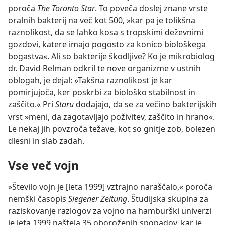
poroča
The Toronto Star
. To poveča doslej znane vrste
oralnih bakterij na več kot 500, »kar pa je tolikšna
raznolikost, da se lahko kosa s tropskimi deževnimi
gozdovi, katere imajo pogosto za konico biološkega
bogastva«. Ali so bakterije škodljive? Ko je mikrobiolog
dr. David Relman odkril te nove organizme v ustnih
oblogah, je dejal: »Takšna raznolikost je kar
pomirjujoča, ker poskrbi za biološko stabilnost in
zaščito.« Pri
Staru
dodajajo, da se za večino bakterijskih
vrst »meni, da zagotavljajo poživitev, zaščito in hrano«.
Le nekaj jih povzroča težave, kot so gnitje zob, bolezen
dlesni in slab zadah.
Vse več vojn
»Število vojn je [leta 1999] vztrajno naraščalo,« poroča
nemški časopis
Siegener Zeitung
. Študijska skupina za
raziskovanje razlogov za vojno na hamburški univerzi
je leta 1999 naštela 35 oboroženih spopadov, kar je