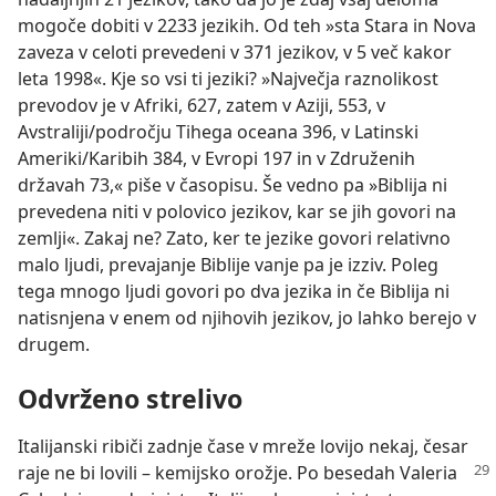
mogoče dobiti v 2233 jezikih. Od teh »sta Stara in Nova
zaveza v celoti prevedeni v 371 jezikov, v 5 več kakor
leta 1998«. Kje so vsi ti jeziki? »Največja raznolikost
prevodov je v Afriki, 627, zatem v Aziji, 553, v
Avstraliji/področju Tihega oceana 396, v Latinski
Ameriki/Karibih 384, v Evropi 197 in v Združenih
državah 73,« piše v časopisu. Še vedno pa »Biblija ni
prevedena niti v polovico jezikov, kar se jih govori na
zemlji«. Zakaj ne? Zato, ker te jezike govori relativno
malo ljudi, prevajanje Biblije vanje pa je izziv. Poleg
tega mnogo ljudi govori po dva jezika in če Biblija ni
natisnjena v enem od njihovih jezikov, jo lahko berejo v
drugem.
Odvrženo strelivo
Italijanski ribiči zadnje čase v mreže lovijo nekaj, česar
raje
ne bi lovili – kemijsko orožje. Po besedah Valeria