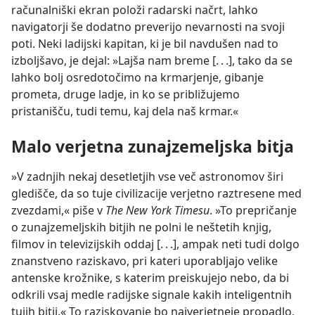
računalniški ekran položi radarski načrt, lahko
navigatorji še dodatno preverijo nevarnosti na svoji
poti. Neki ladijski kapitan, ki je bil navdušen nad to
izboljšavo, je dejal: »Lajša nam breme [. . .], tako da se
lahko bolj osredotočimo na krmarjenje, gibanje
prometa, druge ladje, in ko se približujemo
pristanišču, tudi temu, kaj dela naš krmar.«
Malo verjetna zunajzemeljska bitja
»V zadnjih nekaj desetletjih vse več astronomov širi
gledišče, da so tuje civilizacije verjetno raztresene med
zvezdami,« piše v
The New York Timesu
. »To prepričanje
o zunajzemeljskih bitjih ne polni le neštetih knjig,
filmov in televizijskih oddaj [. . .], ampak neti tudi dolgo
znanstveno raziskavo, pri kateri uporabljajo velike
antenske krožnike, s katerim preiskujejo nebo, da bi
odkrili vsaj medle radijske signale kakih inteligentnih
tujih bitij.« To raziskovanje bo najverjetneje propadlo,