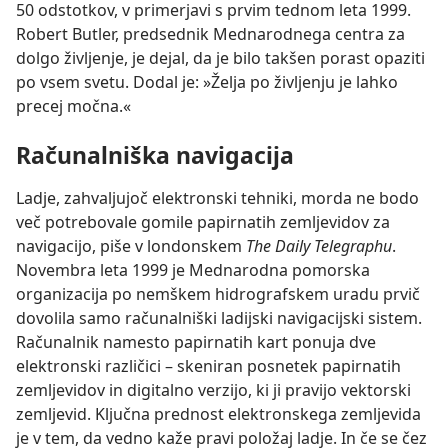
50 odstotkov, v primerjavi s prvim tednom leta 1999.
Robert Butler, predsednik Mednarodnega centra za
dolgo življenje, je dejal, da je bilo takšen porast opaziti
po vsem svetu. Dodal je: »Želja po življenju je lahko
precej močna.«
Računalniška navigacija
Ladje, zahvaljujoč elektronski tehniki, morda ne bodo
več potrebovale gomile papirnatih zemljevidov za
navigacijo, piše v londonskem
The Daily Telegraphu
.
Novembra leta 1999 je Mednarodna pomorska
organizacija po nemškem hidrografskem uradu prvič
dovolila samo računalniški ladijski navigacijski sistem.
Računalnik namesto papirnatih kart ponuja dve
elektronski različici – skeniran posnetek papirnatih
zemljevidov in digitalno verzijo, ki ji pravijo vektorski
zemljevid. Ključna prednost elektronskega zemljevida
je v tem, da vedno kaže pravi položaj ladje. In če se čez