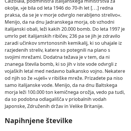
Calzolaia, podministra Italijanskega ministrstva za
okolje, »je bila od leta 1946 do 70-ih let [. . .] redna
praksa, da se je v morje odvrglo nerabljeno strelivo«.
Menijo, da na dnu Jadranskega morja, ob vzhodni
italijanski obali, leži kakih 20.000 bomb. Do leta 1997 je
umrlo pet italijanskih ribičev, 236 pa se jih je zdravilo
zaradi učinkov smrtonosnih kemikalij, ki so uhajale iz
razjedenih streliv, katere so potegnili na plano s
svojimi mrežami. Dodatna težava je v tem, da ni
znanega števila bomb, ki so jih v iste vode odvrgli z
vojaških letal med nedavno balkansko vojno. Nekatere
od njih so že »ujeli« v ribiške mreže. Prizadete pa niso
samo italijanske vode. Menijo, da na dnu Baltskega
morja leži 100.000 ton kemičnega orožja, vedo pa tudi,
da so podobna odlagališča v priobalnih vodah
Japonske, Združenih držav in Velike Britanije.
Napihnjene številke