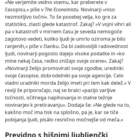
»Ne verjemite vedno vsemu, kar preberete v
časopisu,« piše v
The Economistu
. Novinarji »niso
nezmotljivo točni«. To še posebej velja, ko gre za
statistiko, zlasti glede katastrof. Zakaj? »V vojni vihri ali
pa v katastrofi v mirnem času je seveda nemogoče
zagotovo vedeti, koliko ljudi je umrlo oziroma je bilo
ranjenih,« piše v članku. Da bi zadovoljili radovednost
ljudi, novinarji pogosto dajejo visoke podatke in »ko
mine nekaj časa, redko znižajo svoje ocene«. Zakaj?
»Novinarji želijo promovirati svoje zgodbe, uredniki
svoje časopise, dobrodelniki pa svoje agencije. Celo
vladni uradniki morda želijo imeti pri tem kak delež.« V
reviji še priporočajo, naj se bralci »pazijo varljive
točnosti, očitnega napihovanja in stalne težnje
novinarjev k pretiravanju«. Dodaja še: »Ne glede na to,
kakšno moč ima tisk na splošno, pa je, kar se tiče
pobijanja ljudi, pisálo resnično močnejše od meča.«
Previdno s hišnimi ljubljenčki