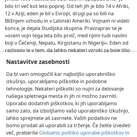
bilo tri več kot leto poprej. Od teh jih je bilo 14 v Afriki,
12 v Aziji, eden je bil v Evropi, drugi pa so bili na
Bližnjem vzhodu in v Latinski Ameriki. Vojnam ni videti
konca, je dejala študijska skupina. Pravzaprav se je
»osem vojn tega leta bílo prvič, med njimi tudi nasilni
boji v Čečeniji, Nepalu, Kirgistanu in Nigeriji«. Eden od
razlogov je v tem, da lahko nekateri vzroki za boje tlijo
dolgo časa, preden izbruhnejo v oborožen spopad ali
Nastavitve zasebnosti
totalno vojno.
Da bi vam omogočili kar najboljšo uporabniško
izkušnjo, uporabljamo piškotke in podobne
tehnologije. Nekateri piškotki so nujni za delovanje
našega spletnega mesta in jih ni možno zavrniti.
Uporabo dodatnih piškotkov, ki jih uporabljamo
samo zato, da izboljšamo vašo uporabniško izkušnjo,
lahko sprejmete ali zavrnete. Vaših podatkov ne
bomo prodali ali uporabili za trženje. Če želite izvedeti
več, preberite
Globalno politiko uporabe piškotkov in