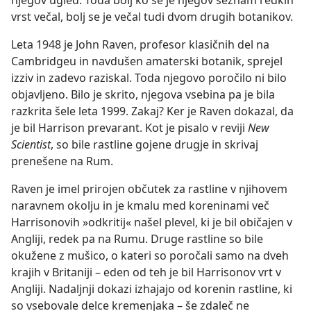
njegov ugled. Toda bolj ko se je njegov seznam redkih
vrst večal, bolj se je večal tudi dvom drugih botanikov.
Leta 1948 je John Raven, profesor klasičnih del na
Cambridgeu in navdušen amaterski botanik, sprejel
izziv in zadevo raziskal. Toda njegovo poročilo ni bilo
objavljeno. Bilo je skrito, njegova vsebina pa je bila
razkrita šele leta 1999. Zakaj? Ker je Raven dokazal, da
je bil Harrison prevarant. Kot je pisalo v reviji
New
Scientist
, so bile rastline gojene drugje in skrivaj
prenešene na Rum.
Raven je imel prirojen občutek za rastline v njihovem
naravnem okolju in je kmalu med koreninami več
Harrisonovih »odkritij« našel plevel, ki je bil običajen v
Angliji, redek pa na Rumu. Druge rastline so bile
okužene z mušico, o kateri so poročali samo na dveh
krajih v Britaniji – eden od teh je bil Harrisonov vrt v
Angliji. Nadaljnji dokazi izhajajo od korenin rastline, ki
so vsebovale delce kremenjaka – še zdaleč ne