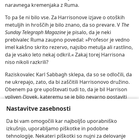
naravnega kremenjaka z Ruma.
To pa še ni bilo vse. Za Harrisonove izjave o otoških
metuljih in hroščih je bilo znano, da so prevare. V
The
Sunday Telegraph Magazine
je pisalo, da je neki
prebivalec Ruma zaupno povedal: »Profesor je vedno
imel kakšno skrito rezervo, najsibo metulja ali rastlino,
da je vsako leto nekaj odkril.« Zakaj torej Harrisona
niso nikoli razkrili?
Raziskovalec Karl Sabbagh sklepa, da so se odločili, da
ne ukrepajo, zato, da bi zaščitili Harrisonovo družino.
Obenem pa gre upoštevati tudi to, da je bil Harrison
vpliven človek, kateremu se je bilo nevarno postaviti
po robu. Sabbagh tudi pravi, da bi razkrinkanje
Nastavitve zasebnosti
»spravilo na slab glas celoten botanični stan«.
Da bi vam omogočili kar najboljšo uporabniško
izkušnjo, uporabljamo piškotke in podobne
tehnologije. Nekateri piškotki so nujni za delovanje