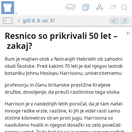
g00 8. 8. str. 31
Resnico so prikrivali 50 let –
zakaj?
Rum je majhen otok v Notranjih Hebridih ob zahodni
obali Škotske. Pred kakimi 70 leti je dal njegov lastnik
botaniku Johnu Heslopu Harrisonu, univerzitetnemu
ljepisne dolžine«
profesorju in članu britanske prestižne Kraljeve
družbe, dovoljenje, da preuči rastlinstvo tega otoka.
Harrison je v naslednjih letih poročal, da je tam našel
mnoge redke vrste, rastline, ki jih je videl rasti samo
stotine kilometrov stran proti jugu. Harrisona so
navdušeno hvalili in njegovi dosežki so zelo povečali