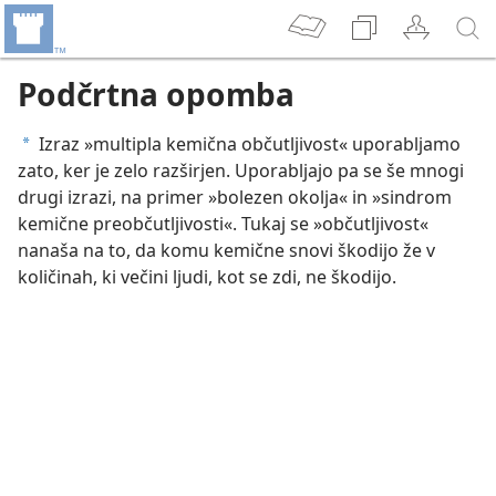
Podčrtna opomba
Izraz »multipla kemična občutljivost« uporabljamo
a
zato, ker je zelo razširjen. Uporabljajo pa se še mnogi
drugi izrazi, na primer »bolezen okolja« in »sindrom
kemične preobčutljivosti«. Tukaj se »občutljivost«
nanaša na to, da komu kemične snovi škodijo že v
količinah, ki večini ljudi, kot se zdi, ne škodijo.