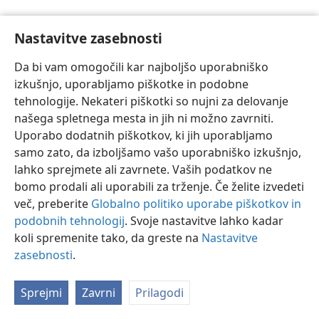
Nastavitve zasebnosti
Da bi vam omogočili kar najboljšo uporabniško
izkušnjo, uporabljamo piškotke in podobne
Slovenščina
Nastavitve
tehnologije. Nekateri piškotki so nujni za delovanje
Copyright
© 2026 Watch Tower Bible and Tract Society of Pennsylvania
našega spletnega mesta in jih ni možno zavrniti.
Pogoji uporabe
Politika zasebnosti
Nastavitve zasebnosti
Uporabo dodatnih piškotkov, ki jih uporabljamo
Prijava
JW.ORG
samo zato, da izboljšamo vašo uporabniško izkušnjo,
lahko sprejmete ali zavrnete. Vaših podatkov ne
bomo prodali ali uporabili za trženje. Če želite izvedeti
več, preberite
Globalno politiko uporabe piškotkov in
podobnih tehnologij
. Svoje nastavitve lahko kadar
koli spremenite tako, da greste na
Nastavitve
zasebnosti
.
Sprejmi
Zavrni
Prilagodi