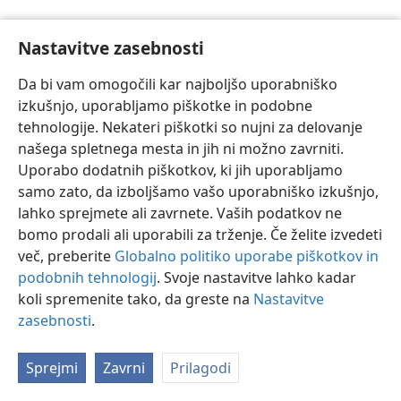
Nastavitve zasebnosti
Da bi vam omogočili kar najboljšo uporabniško
izkušnjo, uporabljamo piškotke in podobne
Slovenščina
Nastavitve
tehnologije. Nekateri piškotki so nujni za delovanje
Copyright
© 2026 Watch Tower Bible and Tract Society of Pennsylvania
našega spletnega mesta in jih ni možno zavrniti.
Pogoji uporabe
Politika zasebnosti
Nastavitve zasebnosti
Uporabo dodatnih piškotkov, ki jih uporabljamo
Prijava
JW.ORG
samo zato, da izboljšamo vašo uporabniško izkušnjo,
lahko sprejmete ali zavrnete. Vaših podatkov ne
bomo prodali ali uporabili za trženje. Če želite izvedeti
več, preberite
Globalno politiko uporabe piškotkov in
podobnih tehnologij
. Svoje nastavitve lahko kadar
koli spremenite tako, da greste na
Nastavitve
zasebnosti
.
Sprejmi
Zavrni
Prilagodi