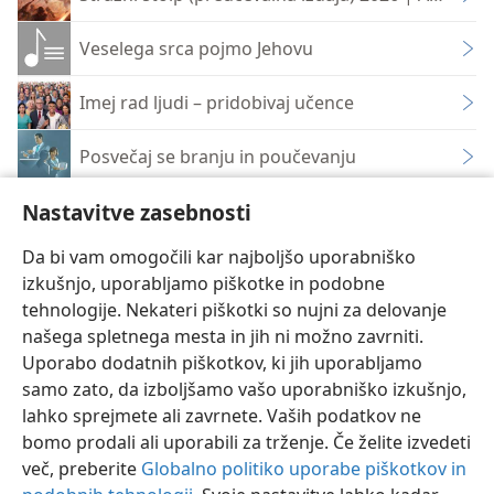
Veselega srca pojmo Jehovu
Imej rad ljudi – pridobivaj učence
Posvečaj se branju in poučevanju
Nastavitve zasebnosti
Navodila za shod Naše krščansko življenje in ozn
Da bi vam omogočili kar najboljšo uporabniško
izkušnjo, uporabljamo piškotke in podobne
tehnologije. Nekateri piškotki so nujni za delovanje
našega spletnega mesta in jih ni možno zavrniti.
Slovenščina
Deli
Nastavitve
Uporabo dodatnih piškotkov, ki jih uporabljamo
samo zato, da izboljšamo vašo uporabniško izkušnjo,
Copyright
© 2026 Watch Tower Bible and Tract Society of Pennsylvania
Pogoji uporabe
Politika zasebnosti
Nastavitve zasebnosti
lahko sprejmete ali zavrnete. Vaših podatkov ne
Prijava
JW.ORG
bomo prodali ali uporabili za trženje. Če želite izvedeti
več, preberite
Globalno politiko uporabe piškotkov in