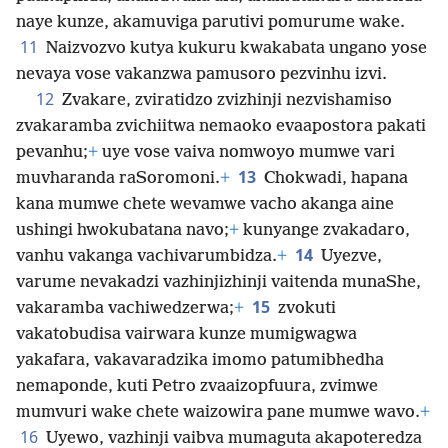
naye kunze, akamuviga parutivi pomurume wake.
11
Naizvozvo kutya kukuru kwakabata ungano yose
nevaya vose vakanzwa pamusoro pezvinhu izvi.
12
Zvakare, zviratidzo zvizhinji nezvishamiso
zvakaramba zvichiitwa nemaoko evaapostora pakati
pevanhu;
+
uye vose vaiva nomwoyo mumwe vari
13
muvharanda raSoromoni.
+
Chokwadi, hapana
kana mumwe chete wevamwe vacho akanga aine
ushingi hwokubatana navo;
+
kunyange zvakadaro,
14
vanhu vakanga vachivarumbidza.
+
Uyezve,
varume nevakadzi vazhinjizhinji vaitenda munaShe,
15
vakaramba vachiwedzerwa;
+
zvokuti
vakatobudisa vairwara kunze mumigwagwa
yakafara, vakavaradzika imomo patumibhedha
nemaponde, kuti Petro zvaaizopfuura, zvimwe
mumvuri wake chete waizowira pane mumwe wavo.
+
16
Uyewo, vazhinji vaibva mumaguta akapoteredza