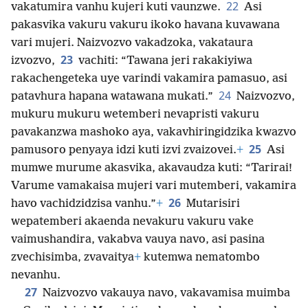
22
vakatumira vanhu kujeri kuti vaunzwe.
Asi
pakasvika vakuru vakuru ikoko havana kuvawana
vari mujeri. Naizvozvo vakadzoka, vakataura
23
izvozvo,
vachiti: “Tawana jeri rakakiyiwa
rakachengeteka uye varindi vakamira pamasuo, asi
24
patavhura hapana watawana mukati.”
Naizvozvo,
mukuru mukuru wetemberi nevapristi vakuru
pavakanzwa mashoko aya, vakavhiringidzika kwazvo
25
pamusoro penyaya idzi kuti izvi zvaizovei.
+
Asi
mumwe murume akasvika, akavaudza kuti: “Tarirai!
Varume vamakaisa mujeri vari mutemberi, vakamira
26
havo vachidzidzisa vanhu.”
+
Mutarisiri
wepatemberi akaenda nevakuru vakuru vake
vaimushandira, vakabva vauya navo, asi pasina
zvechisimba,
zvavaitya
+
kutemwa nematombo
nevanhu.
27
Naizvozvo vakauya navo, vakavamisa muimba