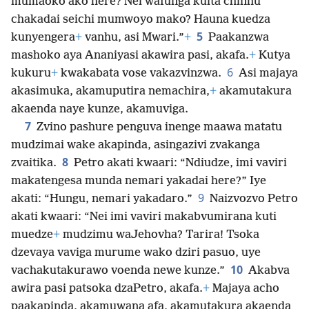
mumaoko ako here? Nei wafunga kuita chinhu
chakadai seichi mumwoyo mako? Hauna kuedza
5
kunyengera
+
vanhu, asi Mwari.”
+
Paakanzwa
mashoko aya Ananiyasi akawira pasi, akafa.
+
Kutya
6
kukuru
+
kwakabata vose vakazvinzwa.
Asi majaya
akasimuka, akamuputira nemachira,
+
akamutakura
akaenda naye kunze, akamuviga.
7
Zvino pashure penguva
inenge maawa matatu
mudzimai wake akapinda, asingazivi zvakanga
8
zvaitika.
Petro akati kwaari: “Ndiudze, imi vaviri
makatengesa munda nemari yakadai here?” Iye
9
akati: “Hungu, nemari yakadaro.”
Naizvozvo Petro
akati kwaari: “Nei imi vaviri makabvumirana kuti
muedze
+
mudzimu waJehovha? Tarira! Tsoka
dzevaya vaviga murume wako dziri pasuo, uye
10
vachakutakurawo voenda newe kunze.”
Akabva
awira pasi patsoka dzaPetro, akafa.
+
Majaya acho
paakapinda, akamuwana afa, akamutakura akaenda