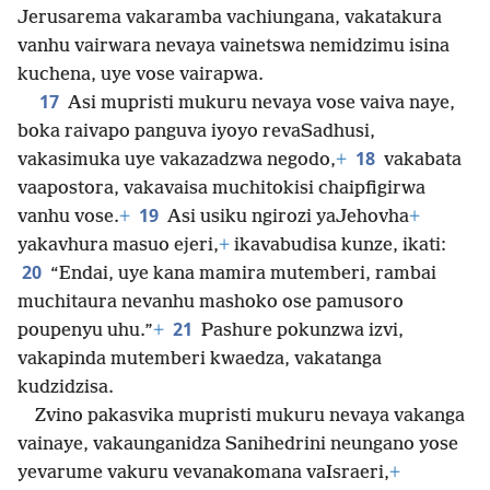
Jerusarema vakaramba vachiungana, vakatakura
vanhu vairwara nevaya vainetswa nemidzimu isina
kuchena, uye vose vairapwa.
17
Asi mupristi mukuru nevaya vose vaiva naye,
boka raivapo panguva iyoyo revaSadhusi,
18
vakasimuka uye vakazadzwa negodo,
+
vakabata
vaapostora, vakavaisa muchitokisi chaipfigirwa
19
vanhu vose.
+
Asi usiku ngirozi yaJehovha
+
yakavhura masuo ejeri,
+
ikavabudisa kunze, ikati:
20
“Endai, uye kana mamira mutemberi, rambai
muchitaura nevanhu mashoko ose pamusoro
21
poupenyu uhu.”
+
Pashure pokunzwa izvi,
vakapinda mutemberi kwaedza, vakatanga
kudzidzisa.
Zvino pakasvika mupristi mukuru nevaya vakanga
vainaye, vakaunganidza Sanihedrini neungano yose
yevarume vakuru vevanakomana vaIsraeri,
+