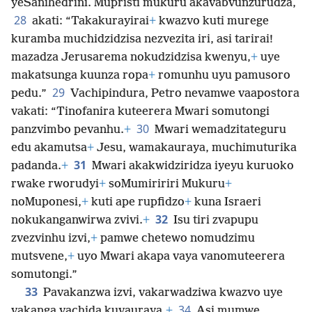
yeSanihedrini. Mupristi mukuru akavabvunzurudza,
28
akati: “Takakurayirai
+
kwazvo kuti murege
kuramba muchidzidzisa nezvezita iri, asi tarirai!
mazadza Jerusarema nokudzidzisa kwenyu,
+
uye
makatsunga kuunza ropa
+
romunhu uyu pamusoro
29
pedu.”
Vachipindura, Petro nevamwe vaapostora
vakati: “Tinofanira kuteerera Mwari somutongi
30
panzvimbo pevanhu.
+
Mwari wemadzitateguru
edu akamutsa
+
Jesu, wamakauraya, muchimuturika
31
padanda.
+
Mwari akakwidziridza iyeyu kuruoko
rwake rworudyi
+
soMumiririri Mukuru
+
noMuponesi,
+
kuti ape rupfidzo
+
kuna Israeri
32
nokukanganwirwa zvivi.
+
Isu tiri zvapupu
zvezvinhu izvi,
+
pamwe chetewo nomudzimu
mutsvene,
+
uyo Mwari akapa vaya vanomuteerera
somutongi.”
33
Pavakanzwa izvi, vakarwadziwa kwazvo uye
34
vakanga vachida kuvauraya.
+
Asi mumwe