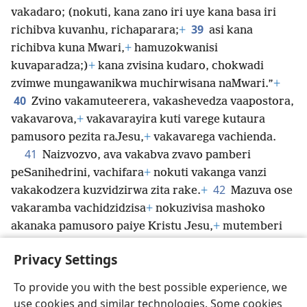
vakadaro; (nokuti, kana zano iri uye kana basa iri
39
richibva kuvanhu, richaparara;
+
asi kana
richibva kuna Mwari,
+
hamuzokwanisi
kuvaparadza;)
+
kana zvisina kudaro, chokwadi
zvimwe mungawanikwa muchirwisana naMwari.”
+
40
Zvino vakamuteerera, vakashevedza vaapostora,
vakavarova,
+
vakavarayira kuti varege kutaura
pamusoro pezita raJesu,
+
vakavarega vachienda.
41
Naizvozvo, ava vakabva zvavo pamberi
peSanihedrini, vachifara
+
nokuti vakanga vanzi
42
vakakodzera kuzvidzirwa zita rake.
+
Mazuva ose
vakaramba vachidzidzisa
+
nokuzivisa mashoko
akanaka pamusoro paiye Kristu Jesu,
+
mutemberi
uye paimba neimba
+
vasingaregi.
Privacy Settings
To provide you with the best possible experience, we
use cookies and similar technologies. Some cookies