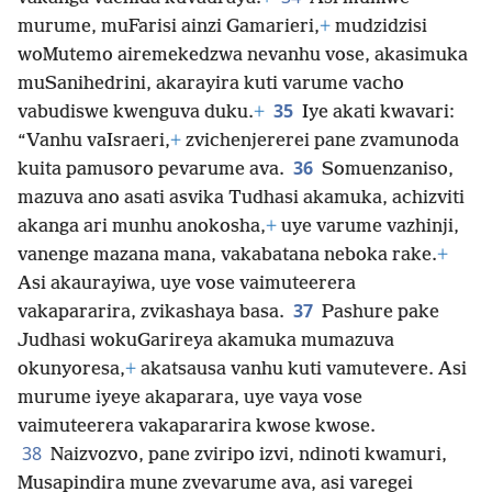
murume, muFarisi ainzi Gamarieri,
+
mudzidzisi
woMutemo airemekedzwa nevanhu vose, akasimuka
muSanihedrini, akarayira kuti varume vacho
35
vabudiswe kwenguva duku.
+
Iye akati kwavari:
“Vanhu vaIsraeri,
+
zvichenjererei pane zvamunoda
36
kuita pamusoro pevarume ava.
Somuenzaniso,
mazuva ano asati asvika Tudhasi akamuka, achizviti
akanga ari munhu anokosha,
+
uye varume vazhinji,
vanenge mazana mana, vakabatana neboka rake.
+
Asi akaurayiwa, uye vose vaimuteerera
37
vakapararira, zvikashaya basa.
Pashure pake
Judhasi wokuGarireya akamuka mumazuva
okunyoresa,
+
akatsausa vanhu kuti vamutevere. Asi
murume iyeye akaparara, uye vaya vose
vaimuteerera vakapararira kwose kwose.
38
Naizvozvo, pane zviripo izvi, ndinoti kwamuri,
Musapindira mune zvevarume ava, asi varegei