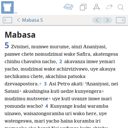
Mabasa 5
Mabasa
5
Zvisinei, mumwe murume, ainzi Ananiyasi,
pamwe chete nomudzimai wake Safira, akatengesa
2
chinhu chavaiva nacho,
akavanza imwe yemari
yacho, mudzimai wake achizvizivawo, uye akauya
nechikamu chete, akachiisa patsoka
3
dzevaapostora.
+
Asi Petro akati: “Ananiyasi, nei
Satani
+
akushingisa kuti uedze kunyengera
+
mudzimu mutsvene
+
uye kuti uvanze imwe mari
4
yomunda wacho?
Kunyange kudai waramba
uinawo, waisazongoramba uri wako here, uye
watengeswa, mari yacho haina kuramba iri