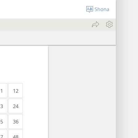
Shona
11
12
23
24
35
36
47
48