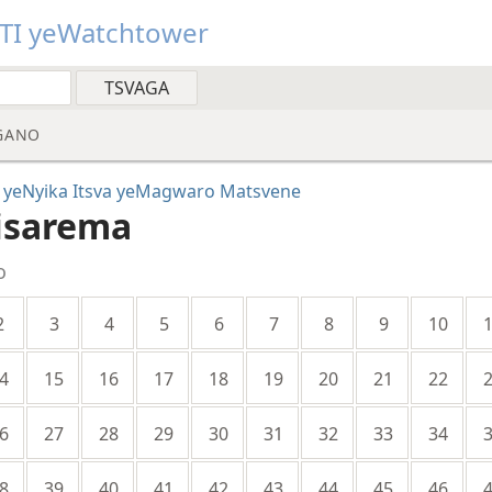
TI yeWatchtower
GANO
 yeNyika Itsva yeMagwaro Matsvene
isarema
o
2
3
4
5
6
7
8
9
10
4
15
16
17
18
19
20
21
22
6
27
28
29
30
31
32
33
34
8
39
40
41
42
43
44
45
46