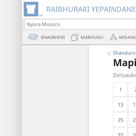
RAIBHURARI YEPAINDANE
BHAIBHERI
MABHUKU
MISAN
Shanduro
Map
Zvitsauk
1
13
1
25
2
37
3