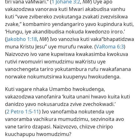
tiri vana vaMwari.” (
1 Johane 3:2
,
NW
) Uye apo
vakazodzwa vanorava kuti Mwari akabudisa vanhu
kuti “vave zvibereko zvokutanga zvakati zvezvisikwa
zvake,” kombamiro yendangariro yavo kupindura kuti,
‘Hungu, iye akandibudisa nokuda kwedonzo iroro.’
(
Jakobho 1:18
,
NW
) Ivo vanoziva kuti vaka“bhapatidzwa
muna Kristu Jesu” uye murufu rwake. (
VaRoma 6:3
)
Naizvozvo ivo vane kupwiswa kwakasimba kwokuva
rutivi rwomuviri womudzimu waKristu uye
vanochengeta tariro yokutambura rufu rwakafanana
norwake nokumutsirwa kuupenyu hwokudenga.
Kuti vagare nhaka Umambo hwokudenga,
vakazodzwa vanofanira ‘kuita unani hwavo kuita kuti
danidzo yavo nokusarudza zvive zvechokwadi.’
(
2 Petro 1:5-11
) Ivo vanofamba nokutenda uye
vanoramba vachikura mumudzimu, sezvinoita avo
vane tariro dzapasi. Naizvozvo, chiizve chiripo
kuuchapupu hwomudzimu?