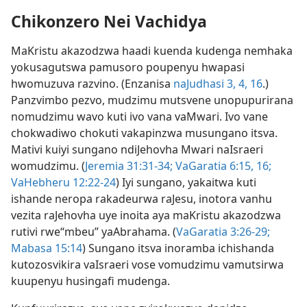
Chikonzero Nei Vachidya
MaKristu akazodzwa haadi kuenda kudenga nemhaka
yokusagutswa pamusoro poupenyu hwapasi
hwomuzuva razvino. (Enzanisa
naJudhasi 3, 4,
16
.)
Panzvimbo pezvo, mudzimu mutsvene unopupurirana
nomudzimu wavo kuti ivo vana vaMwari. Ivo vane
chokwadiwo chokuti vakapinzwa musungano itsva.
Mativi kuiyi sungano ndiJehovha Mwari naIsraeri
womudzimu. (
Jeremia 31:31-34;
VaGaratia 6:15, 16;
VaHebheru 12:22-24
) Iyi sungano, yakaitwa kuti
ishande neropa rakadeurwa raJesu, inotora vanhu
vezita raJehovha uye inoita aya maKristu akazodzwa
rutivi rwe“mbeu” yaAbrahama. (
VaGaratia 3:26-29;
Mabasa 15:14
) Sungano itsva inoramba ichishanda
kutozosvikira vaIsraeri vose vomudzimu vamutsirwa
kuupenyu husingafi mudenga.