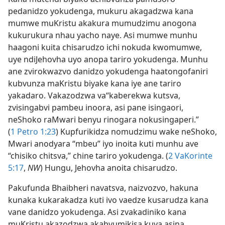
pedanidzo yokudenga, mukuru akagadzwa kana
mumwe muKristu akakura mumudzimu anogona
kukurukura nhau yacho naye. Asi mumwe munhu
haagoni kuita chisarudzo ichi nokuda kwomumwe,
uye ndiJehovha uyo anopa tariro yokudenga. Munhu
ane zvirokwazvo danidzo yokudenga haatongofaniri
kubvunza maKristu biyake kana iye ane tariro
yakadaro. Vakazodzwa va“kaberekwa kutsva,
zvisingabvi pambeu inoora, asi pane isingaori,
neShoko raMwari benyu rinogara nokusingaperi.”
(
1 Petro 1:23
) Kupfurikidza nomudzimu wake neShoko,
Mwari anodyara “mbeu” iyo inoita kuti munhu ave
“chisiko chitsva,” chine tariro yokudenga. (
2 VaKorinte
5:17
,
NW
) Hungu, Jehovha anoita chisarudzo.
Pakufunda Bhaibheri navatsva, naizvozvo, hakuna
kunaka kukarakadza kuti ivo vaedze kusarudza kana
vane danidzo yokudenga. Asi zvakadiniko kana
muKristu akazodzwa akabvumikisa kuva asina