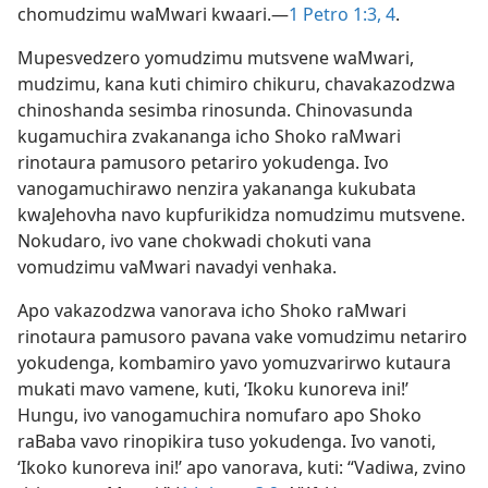
chomudzimu waMwari kwaari.—
1 Petro 1:3, 4
.
Mupesvedzero yomudzimu mutsvene waMwari,
mudzimu, kana kuti chimiro chikuru, chavakazodzwa
chinoshanda sesimba rinosunda. Chinovasunda
kugamuchira zvakananga icho Shoko raMwari
rinotaura pamusoro petariro yokudenga. Ivo
vanogamuchirawo nenzira yakananga kukubata
kwaJehovha navo kupfurikidza nomudzimu mutsvene.
Nokudaro, ivo vane chokwadi chokuti vana
vomudzimu vaMwari navadyi venhaka.
Apo vakazodzwa vanorava icho Shoko raMwari
rinotaura pamusoro pavana vake vomudzimu netariro
yokudenga, kombamiro yavo yomuzvarirwo kutaura
mukati mavo vamene, kuti, ‘Ikoku kunoreva ini!’
Hungu, ivo vanogamuchira nomufaro apo Shoko
raBaba vavo rinopikira tuso yokudenga. Ivo vanoti,
‘Ikoko kunoreva ini!’ apo vanorava, kuti: “Vadiwa, zvino