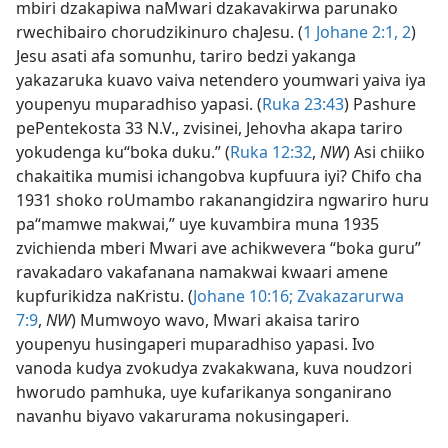
mbiri dzakapiwa naMwari dzakavakirwa parunako
rwechibairo chorudzikinuro chaJesu. (
1 Johane 2:1, 2
)
Jesu asati afa somunhu, tariro bedzi yakanga
yakazaruka kuavo vaiva netendero youmwari yaiva iya
youpenyu muparadhiso yapasi. (
Ruka 23:43
) Pashure
pePentekosta 33 N.V., zvisinei, Jehovha akapa tariro
yokudenga ku“boka duku.” (
Ruka 12:32
,
NW
) Asi chiiko
chakaitika mumisi ichangobva kupfuura iyi? Chifo cha
1931 shoko roUmambo rakanangidzira ngwariro huru
pa“mamwe makwai,” uye kuvambira muna 1935
zvichienda mberi Mwari ave achikwevera “boka guru”
ravakadaro vakafanana namakwai kwaari amene
kupfurikidza naKristu. (
Johane 10:16;
Zvakazarurwa
7:9
,
NW
) Mumwoyo wavo, Mwari akaisa tariro
youpenyu husingaperi muparadhiso yapasi. Ivo
vanoda kudya zvokudya zvakakwana, kuva noudzori
hworudo pamhuka, uye kufarikanya songanirano
navanhu biyavo vakarurama nokusingaperi.