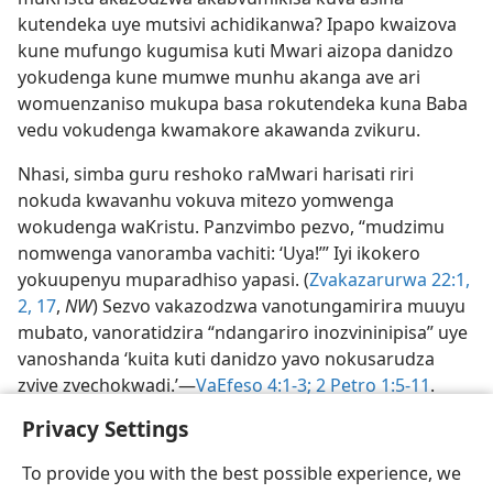
kutendeka uye mutsivi achidikanwa? Ipapo kwaizova
kune mufungo kugumisa kuti Mwari aizopa danidzo
yokudenga kune mumwe munhu akanga ave ari
womuenzaniso mukupa basa rokutendeka kuna Baba
vedu vokudenga kwamakore akawanda zvikuru.
Nhasi, simba guru reshoko raMwari harisati riri
nokuda kwavanhu vokuva mitezo yomwenga
wokudenga waKristu. Panzvimbo pezvo, “mudzimu
nomwenga vanoramba vachiti: ‘Uya!’” Iyi ikokero
yokuupenyu muparadhiso yapasi. (
Zvakazarurwa 22:1,
2,
17
,
NW
) Sezvo vakazodzwa vanotungamirira muuyu
mubato, vanoratidzira “ndangariro inozvininipisa” uye
vanoshanda ‘kuita kuti danidzo yavo nokusarudza
zvive zvechokwadi.’—
VaEfeso 4:1-3;
2 Petro 1:5-11
.
Privacy Settings
To provide you with the best possible experience, we