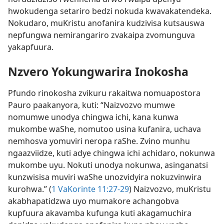
hwokudenga setariro bedzi nokuda kwavakatendeka.
Nokudaro, muKristu anofanira kudzivisa kutsauswa
nepfungwa nemirangariro zvakaipa zvomunguva
yakapfuura.
Nzvero Yokungwarira Inokosha
Pfundo rinokosha zvikuru rakaitwa nomuapostora
Pauro paakanyora, kuti: “Naizvozvo mumwe
nomumwe unodya chingwa ichi, kana kunwa
mukombe waShe, nomutoo usina kufanira, uchava
nemhosva yomuviri neropa raShe. Zvino munhu
ngaazviidze, kuti adye chingwa ichi achidaro, nokunwa
mukombe uyu. Nokuti unodya nokunwa, asinganatsi
kunzwisisa muviri waShe unozvidyira nokuzvinwira
kurohwa.” (
1 VaKorinte 11:27-29
) Naizvozvo, muKristu
akabhapatidzwa uyo mumakore achangobva
kupfuura akavamba kufunga kuti akagamuchira