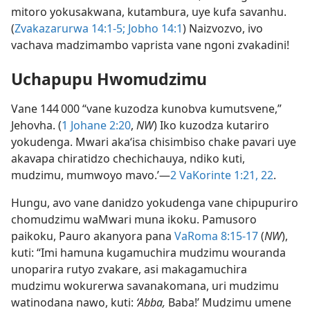
mitoro yokusakwana, kutambura, uye kufa savanhu.
(
Zvakazarurwa 14:1-5;
Jobho 14:1
) Naizvozvo, ivo
vachava madzimambo vaprista vane ngoni zvakadini!
Uchapupu Hwomudzimu
Vane 144 000 “vane kuzodza kunobva kumutsvene,”
Jehovha. (
1 Johane 2:20
,
NW
) Iko kuzodza kutariro
yokudenga. Mwari aka‘isa chisimbiso chake pavari uye
akavapa chiratidzo chechichauya, ndiko kuti,
mudzimu, mumwoyo mavo.’—
2 VaKorinte 1:21, 22
.
Hungu, avo vane danidzo yokudenga vane chipupuriro
chomudzimu waMwari muna ikoku. Pamusoro
paikoku, Pauro akanyora pana
VaRoma 8:15-17
(
NW
),
kuti: “Imi hamuna kugamuchira mudzimu wouranda
unoparira rutyo zvakare, asi makagamuchira
mudzimu wokurerwa savanakomana, uri mudzimu
watinodana nawo, kuti:
‘Abba,
Baba!’ Mudzimu umene