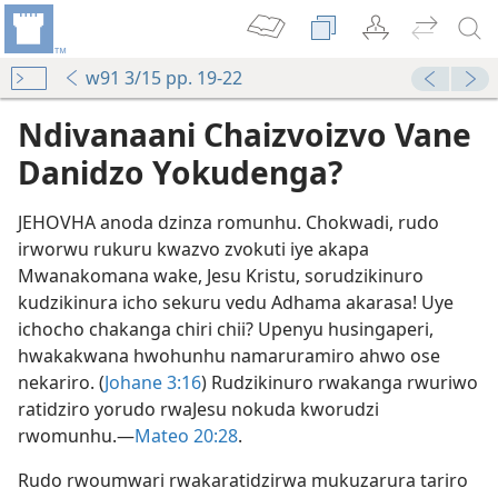
w91 3/15 pp. 19-22
Ndivanaani Chaizvoizvo
Vane Danidzo Yokudenga?
JEHOVHA anoda dzinza romunhu. Chokwadi, rudo
irworwu rukuru kwazvo zvokuti iye akapa
Mwanakomana wake, Jesu Kristu, sorudzikinuro
kudzikinura icho sekuru vedu Adhama akarasa! Uye
ichocho chakanga chiri chii? Upenyu husingaperi,
hwakakwana hwohunhu namaruramiro ahwo ose
nekariro. (
Johane 3:16
) Rudzikinuro rwakanga rwuriwo
ratidziro yorudo rwaJesu nokuda kworudzi
rwomunhu.—
Mateo 20:28
.
Rudo rwoumwari rwakaratidzirwa mukuzarura tariro