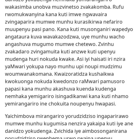
wakasimba unobva muzvinetso zvakakomba. Rufu
rwomukwanyina kana kuti imwe ngwavaira
zvingaparira mumwe munhu kurasikirwa nefariro
muupenyu pasi pano. Kana kuti musonganiri wapedyo
angataura kuva wavakazodzwa, uye munhu wacho
angashuva mugumo mumwe chetewo. Zvinhu
zvakadaro zvingamuita kuti anzwe kuti upenyu
mudenga huri nokuda kwake. Asi iyi haisati iri nzira
yaMwari yokupa nayo munhu upi noupi mudzimu
woumwanakomana. Kwaizoratidza kushaikwa
kwokuonga nokuda kwedonzo raMwari pamusoro
papasi kana munhu akashuva kuenda kudenga
nemhaka yemigariro isingadikanwi kana kuti nhamo
yemirangariro ine chokuita noupenyu hwapasi.
Yaichimbova mirangariro yorudzidziso ingaparirawo
mumwe munhu kugumisa nenzira yakaipa kuti iye ane
danidzo yokudenga. Zvichida iye aimbosonganirana
norudzidziso rwenhema urwo rwaipa upenyu