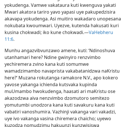
yokudenga. Vamwe vakataura kuti kwenguva yakati
Mwari akatora tariro yavo yapasi uye pakupedzisira
akavapa yokudenga. Asi muitiro wakadaro unopesana
nokubata kwoumwari. Uyezve, kutenda hakusati kuri
kusina chokwadi; iko kune chokwadi.—
VaHebheru
11:6
.
Munhu angazvibvunzawo amene, kuti: ‘Ndinoshuva
utanhamari here? Ndine gwinyiro renzvimbo
yechiremera zvino kana kuti somumwe
wamadzimambo navaprista vakabatanidzwa naKristu
here?’ Muzana rokutanga ramakore N.V., apo kokero
yavose yakanga ichienda kutsvaka kupinda
muUmambo hwokudenga, haasati ari maKristu ose
akazodzwa aiva nenzvimbo dzomutoro semitezo
yomutumbi unodzora kana kuti savakuru kana kuti
vabatiri vanoshumira. Vazhinji vakanga vari vakadzi,
uye ivo vakanga vasina chiremera chaicho; uyewo
kuzodza nomudzimu hakuunzi kunzwisiswa