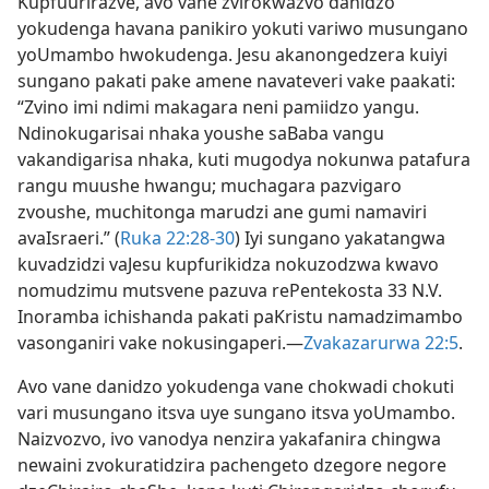
Kupfuurirazve, avo vane zvirokwazvo danidzo
yokudenga havana panikiro yokuti variwo musungano
yoUmambo hwokudenga. Jesu akanongedzera kuiyi
sungano pakati pake amene navateveri vake paakati:
“Zvino imi ndimi makagara neni pamiidzo yangu.
Ndinokugarisai nhaka youshe saBaba vangu
vakandigarisa nhaka, kuti mugodya nokunwa patafura
rangu muushe hwangu; muchagara pazvigaro
zvoushe, muchitonga marudzi ane gumi namaviri
avaIsraeri.” (
Ruka 22:28-30
) Iyi sungano yakatangwa
kuvadzidzi vaJesu kupfurikidza nokuzodzwa kwavo
nomudzimu mutsvene pazuva rePentekosta 33 N.V.
Inoramba ichishanda pakati paKristu namadzimambo
vasonganiri vake nokusingaperi.—
Zvakazarurwa 22:5
.
Avo vane danidzo yokudenga vane chokwadi chokuti
vari musungano itsva uye sungano itsva yoUmambo.
Naizvozvo, ivo vanodya nenzira yakafanira chingwa
newaini zvokuratidzira pachengeto dzegore negore