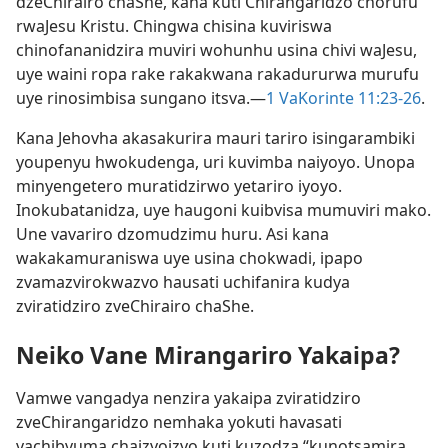
dzeChirairo chaShe, kana kuti Chirangaridzo chorufu
rwaJesu Kristu. Chingwa chisina kuviriswa
chinofananidzira muviri wohunhu usina chivi
waJesu,
uye waini ropa rake rakakwana rakadururwa murufu
uye rinosimbisa sungano itsva.—
1 VaKorinte 11:23-26
.
Kana Jehovha akasakurira mauri tariro isingarambiki
youpenyu hwokudenga, uri kuvimba naiyoyo. Unopa
minyengetero muratidzirwo yetariro iyoyo.
Inokubatanidza, uye haugoni kuibvisa mumuviri mako.
Une vavariro dzomudzimu huru. Asi kana
wakakamuraniswa uye usina chokwadi, ipapo
zvamazvirokwazvo hausati uchifanira kudya
zviratidziro zveChirairo chaShe.
Neiko Vane Mirangariro Yakaipa?
Vamwe vangadya nenzira yakaipa zviratidziro
zveChirangaridzo nemhaka yokuti havasati
vachibvuma chaizvoizvo kuti kuzodza “kunotsamira,