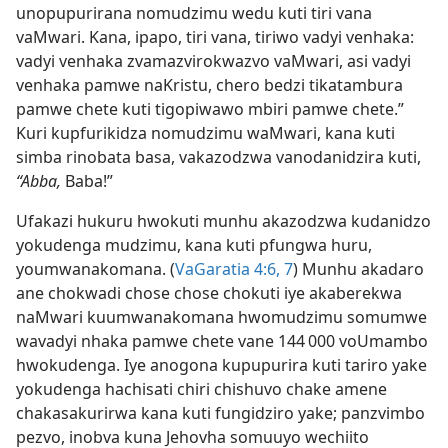
unopupurirana nomudzimu wedu kuti tiri vana
vaMwari. Kana, ipapo, tiri vana, tiriwo vadyi venhaka:
vadyi venhaka zvamazvirokwazvo vaMwari, asi vadyi
venhaka pamwe naKristu, chero bedzi tikatambura
pamwe chete kuti tigopiwawo mbiri pamwe chete.”
Kuri kupfurikidza nomudzimu waMwari, kana kuti
simba rinobata basa, vakazodzwa vanodanidzira kuti,
“Abba,
Baba!”
Ufakazi hukuru hwokuti munhu akazodzwa kudanidzo
yokudenga mudzimu, kana
kuti pfungwa huru,
youmwanakomana. (
VaGaratia 4:6, 7
) Munhu akadaro
ane chokwadi chose chose chokuti iye akaberekwa
naMwari kuumwanakomana hwomudzimu somumwe
wavadyi nhaka pamwe chete vane 144 000 voUmambo
hwokudenga. Iye anogona kupupurira kuti tariro yake
yokudenga hachisati chiri chishuvo chake amene
chakasakurirwa kana kuti fungidziro yake; panzvimbo
pezvo, inobva kuna Jehovha somuuyo wechiito