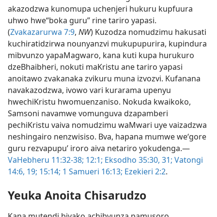
akazodzwa kunomupa uchenjeri hukuru kupfuura
uhwo hwe“boka guru” rine tariro yapasi.
(
Zvakazarurwa 7:9
,
NW
) Kuzodza nomudzimu hakusati
kuchiratidzirwa nounyanzvi mukupupurira, kupindura
mibvunzo yapaMagwaro, kana kuti kupa hurukuro
dzeBhaibheri, nokuti maKristu ane tariro yapasi
anoitawo zvakanaka zvikuru muna izvozvi. Kufanana
navakazodzwa, ivowo vari kurarama upenyu
hwechiKristu hwomuenzaniso. Nokuda kwaikoko,
Samsoni navamwe vomunguva dzapamberi
pechiKristu vaiva nomudzimu waMwari uye vaizadzwa
neshingairo nenzwisiso. Bva, hapana mumwe we‘gore
guru rezvapupu’ iroro aiva netariro yokudenga.—
VaHebheru 11:32-38;
12:1;
Eksodho 35:30, 31;
Vatongi
14:6,
19;
15:14;
1 Samueri 16:13;
Ezekieri 2:2
.
Yeuka Anoita Chisarudzo
Kana mutendi biyako achibvunza pamusoro