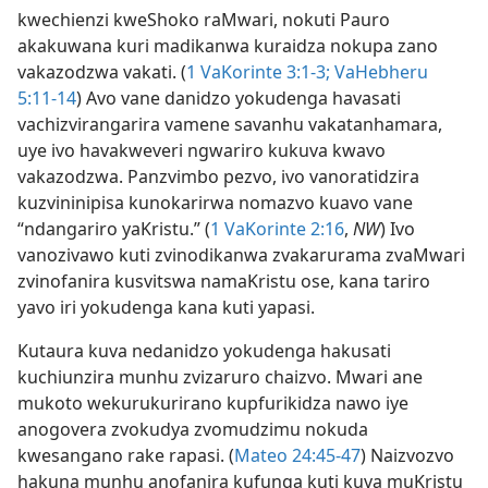
kwechienzi kweShoko raMwari, nokuti Pauro
akakuwana kuri madikanwa kuraidza nokupa zano
vakazodzwa vakati. (
1 VaKorinte 3:1-3;
VaHebheru
5:11-14
) Avo vane danidzo yokudenga havasati
vachizvirangarira vamene savanhu vakatanhamara,
uye ivo havakweveri ngwariro kukuva kwavo
vakazodzwa. Panzvimbo pezvo, ivo vanoratidzira
kuzvininipisa kunokarirwa nomazvo kuavo vane
“ndangariro yaKristu.” (
1 VaKorinte 2:16
,
NW
) Ivo
vanozivawo kuti zvinodikanwa zvakarurama zvaMwari
zvinofanira kusvitswa namaKristu ose, kana tariro
yavo iri yokudenga kana kuti yapasi.
Kutaura kuva nedanidzo yokudenga hakusati
kuchiunzira munhu zvizaruro chaizvo. Mwari ane
mukoto wekurukurirano kupfurikidza nawo iye
anogovera zvokudya zvomudzimu nokuda
kwesangano rake rapasi. (
Mateo 24:45-47
) Naizvozvo
hakuna munhu anofanira kufunga kuti kuva muKristu