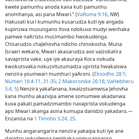
kwete pamunhu anoda kana kuti pamunhu
anomhanya, asi pana Mwari.” (
VaRoma 9:16
,
NW
)
Hakusati kuri kumunhu kusarudza kuti iye angada
kupinzwa musungano itsva ndokuva mudyi wenhaka
pamwe naKristu muUmambo hwokudenga.
Chisarudzo chaJehovha ndicho chinokosha. Muna
Israeri wekare, Mwari akasarudza avo vaizobatira
savaprista vake, uye iye akauraya Kora nokuda
kwokutsvaka nokuzvitutumadza uprista hwakaiswa
nenzira youmwari mumhuri yaAroni. (
Eksodho 28:1;
Numeri 16:4-11,
31-35;
2 Makoronike 26:18;
VaHebheru
5:4, 5
) Nenzira yakafanana, kwaizotsamwisa Jehovha
kana munhu akazvipa amene somumwe akadanwa
kuva pakati pamadzimambo navaprista vokudenga
apo Mwari akanga asina kumupa danidzo yakadaro.—
Enzanisa na
1 Timotio 5:24, 25
.
Munhu angarangarira nenzira yakaipa kuti iye ane
danidzo yokudenga nemhaka yomurangariro