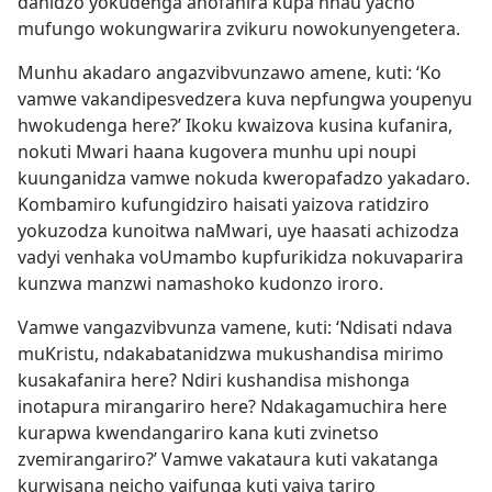
danidzo yokudenga anofanira kupa nhau yacho
mufungo wokungwarira zvikuru nowokunyengetera.
Munhu akadaro angazvibvunzawo amene, kuti: ‘Ko
vamwe vakandipesvedzera kuva nepfungwa youpenyu
hwokudenga here?’ Ikoku kwaizova kusina kufanira,
nokuti Mwari haana kugovera munhu upi noupi
kuunganidza vamwe nokuda kweropafadzo yakadaro.
Kombamiro kufungidziro haisati yaizova ratidziro
yokuzodza kunoitwa naMwari, uye haasati achizodza
vadyi venhaka voUmambo kupfurikidza nokuvaparira
kunzwa manzwi namashoko kudonzo iroro.
Vamwe vangazvibvunza vamene, kuti: ‘Ndisati ndava
muKristu, ndakabatanidzwa mukushandisa mirimo
kusakafanira here? Ndiri kushandisa mishonga
inotapura mirangariro here? Ndakagamuchira here
kurapwa kwendangariro kana kuti zvinetso
zvemirangariro?’ Vamwe vakataura kuti vakatanga
kurwisana neicho vaifunga kuti yaiva tariro