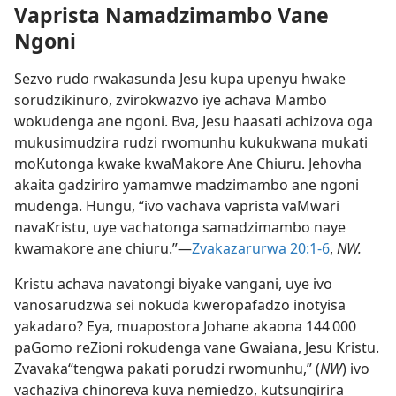
Vaprista Namadzimambo Vane
Ngoni
Sezvo rudo rwakasunda Jesu kupa upenyu hwake
sorudzikinuro, zvirokwazvo iye achava Mambo
wokudenga ane ngoni. Bva, Jesu haasati achizova oga
mukusimudzira rudzi rwomunhu kukukwana mukati
moKutonga kwake kwaMakore Ane Chiuru. Jehovha
akaita gadziriro yamamwe madzimambo ane ngoni
mudenga. Hungu, “ivo vachava vaprista vaMwari
navaKristu, uye vachatonga samadzimambo naye
kwamakore ane chiuru.”—
Zvakazarurwa 20:1-6
,
NW.
Kristu achava navatongi biyake vangani, uye ivo
vanosarudzwa sei nokuda kweropafadzo inotyisa
yakadaro? Eya, muapostora Johane akaona 144 000
paGomo reZioni rokudenga vane Gwaiana, Jesu Kristu.
Zvavaka“tengwa pakati porudzi rwomunhu,” (
NW
) ivo
vachaziva chinoreva kuva nemiedzo, kutsungirira