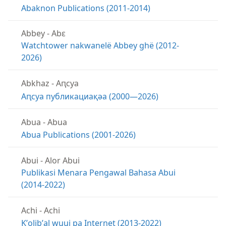
Abaknon Publications (2011-2014)
Abbey
-
Abɛ
Watchtower nakwanelë Abbey ghë (2012-
2026)
Abkhaz
-
Аԥсуа
Аԥсуа публикациақәа (2000—2026)
Abua
-
Abua
Abua Publications (2001-2026)
Abui
-
Alor Abui
Publikasi Menara Pengawal Bahasa Abui
(2014-2022)
Achi
-
Achi
Kʼolibʼal wuuj pa Internet (2013-2022)