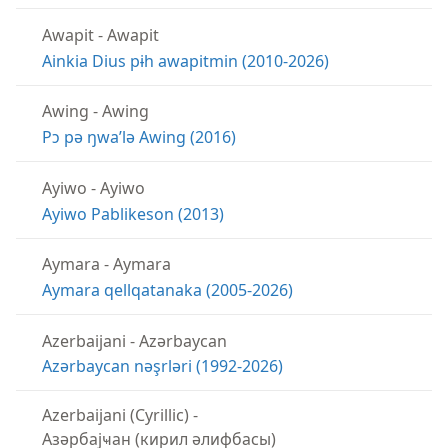
Awapit
-
Awapit
Ainkia Dius pɨh awapitmin (2010-2026)
Awing
-
Awing
Pɔ pə ŋwaʼlə Awing (2016)
Ayiwo
-
Ayiwo
Ayiwo Pablikeson (2013)
Aymara
-
Aymara
Aymara qellqatanaka (2005-2026)
Azerbaijani
-
Azərbaycan
Azərbaycan nəşrləri (1992-2026)
Azerbaijani (Cyrillic)
-
Aзәрбајҹан (кирил әлифбасы)