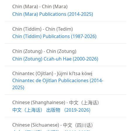
Chin (Mara)
-
Chin (Mara)
Chin (Mara) Publications (2014-2025)
Chin (Tiddim)
-
Chin (Tedim)
Chin (Tiddim) Publications (1987-2026)
Chin (Zotung)
-
Chin (Zotung)
Chin (Zotung) Ccah-uh Hae (2000-2026)
Chinantec (Ojitlan)
-
Jújmi kiʼtsa köwɨ̱
Chinantec de Ojitlan Publicaciones (2014-
2025)
中文（上海话）
Chinese (Shanghainese)
-
中文（上海话） 出版物 （2019-2026)
中文（四川话）
Chinese (Sichuanese)
-