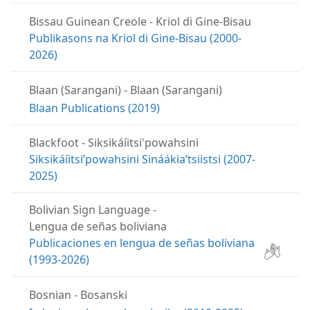
Bissau Guinean Creole
-
Kriol di Gine-Bisau
Publikasons na Kriol di Gine-Bisau (2000-
2026)
Blaan (Sarangani)
-
Blaan (Sarangani)
Blaan Publications (2019)
Blackfoot
-
Siksikáíitsi'powahsini
Siksikáíitsiʼpowahsini Sináákiaʼtsiistsi (2007-
2025)
Bolivian Sign Language
-
Lengua de señas boliviana
Publicaciones en lengua de señas boliviana
(1993-2026)
Bosnian
-
Bosanski