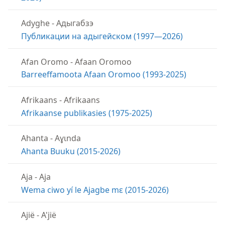
Adyghe
-
Адыгабзэ
Публикации на адыгейском (1997—2026)
Afan Oromo
-
Afaan Oromoo
Barreeffamoota Afaan Oromoo (1993-2025)
Afrikaans
-
Afrikaans
Afrikaanse publikasies (1975-2025)
Ahanta
-
Aɣɩnda
Ahanta Buuku (2015-2026)
Aja
-
Aja
Wema ciwo yí le Ajagbe mɛ (2015-2026)
Ajië
-
A'jië