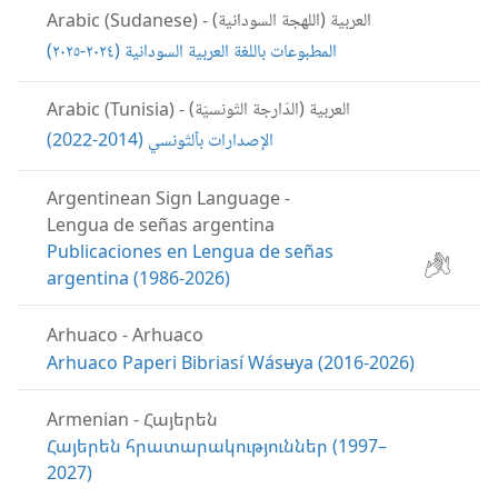
العربية (اللهجة السودانية)
Arabic (Sudanese)
-
المطبوعات باللغة العربية السودانية (‏٢٠٢٤-‏٢٠٢٥)‏
العربية (الدّارجة‏ ‏التّونسيّة)
Arabic (Tunisia)
-
الإصدارات بٱلتّونسي (‏2014-‏2022)‏
Argentinean Sign Language
-
Lengua de señas argentina
Publicaciones en Lengua de señas
argentina (1986-2026)
Arhuaco
-
Arhuaco
Arhuaco Paperi Bibriasí Wásʉya (2016-2026)
Armenian
-
Հայերեն
Հայերեն հրատարակություններ (1997–
2027)