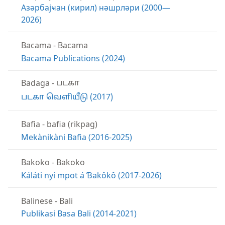
Азәрбајҹан (кирил) нәшрләри (2000—
2026)
Bacama
-
Bacama
Bacama Publications (2024)
Badaga
-
படகா
படகா வெளியீடு (2017)
Bafia
-
bafia (rikpag)
Mekànikàni Bafia (2016-2025)
Bakoko
-
Bakoko
Káláti nyí mpot á Ɓakôkô (2017-2026)
Balinese
-
Bali
Publikasi Basa Bali (2014-2021)