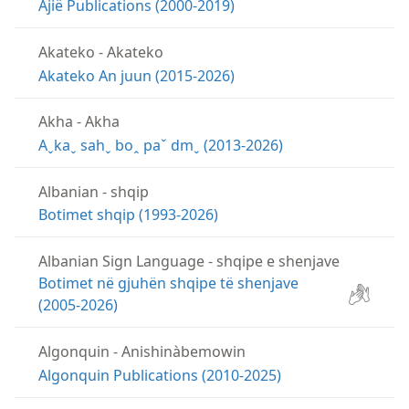
Ajië Publications (2000-2019)
Akateko
-
Akateko
Akateko An juun (2015-2026)
Akha
-
Akha
Aˬkaˬ sahˬ boꞈ paˇ dmˬ (2013-2026)
Albanian
-
shqip
Botimet shqip (1993-2026)
Albanian Sign Language
-
shqipe e shenjave
Botimet në gjuhën shqipe të shenjave
(2005-2026)
Algonquin
-
Anishinàbemowin
Algonquin Publications (2010-2025)