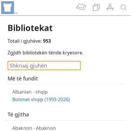
Bibliotekat
Totali i gjuhëve:
953
Zgjidh bibliotekën tënde kryesore.
Më të fundit
Albanian
-
shqip
Botimet shqip (1993-2026)
Të gjitha
Abaknon
-
Abaknon