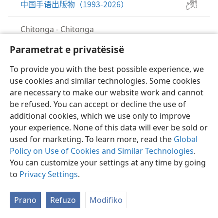
中国手语出版物（1993-2026）
Chitonga
-
Chitonga
Chitonga Publications (1991-2026)
Parametrat e privatësisë
Chitonga (Malawi)
-
Chitonga (Malawi)
To provide you with the best possible experience, we
Mabuku nga Chitonga (1996-2026)
use cookies and similar technologies. Some cookies
are necessary to make our website work and cannot
Chitonga (Zimbabwe)
-
Chitonga (Zimbabwe)
be refused. You can accept or decline the use of
Mabbuku Ajanika MuChitonga (Zimbabwe)
additional cookies, which we use only to improve
(2013-2026)
your experience. None of this data will ever be sold or
used for marketing. To learn more, read the
Global
Policy on Use of Cookies and Similar Technologies
.
Chitumbuka
-
Chitumbuka
You can customize your settings at any time by going
Mabuku gha Chitumbuka (1982-2023)
to
Privacy Settings
.
Chiyao
-
Chiyao
Prano
Refuzo
Modifiko
Mabuku ga Chiyao (2000-2026)