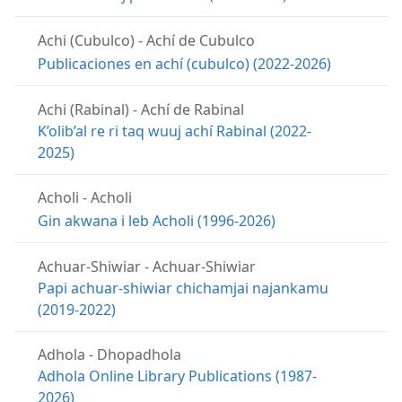
Achi (Cubulco)
-
Achí de Cubulco
Publicaciones en achí (cubulco) (2022-2026)
Achi (Rabinal)
-
Achí de Rabinal
K’olib’al re ri taq wuuj achí Rabinal (2022-
2025)
Acholi
-
Acholi
Gin akwana i leb Acholi (1996-2026)
Achuar-Shiwiar
-
Achuar-Shiwiar
Papi achuar-shiwiar chichamjai najankamu
(2019-2022)
Adhola
-
Dhopadhola
Adhola Online Library Publications (1987-
2026)