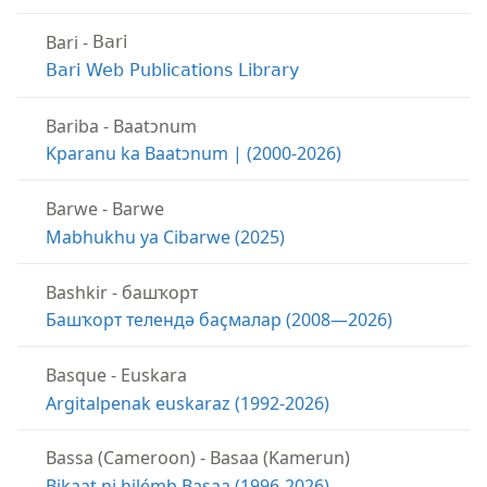
Bari
-
Bari
Bari Web Publications Library
Bariba
-
Baatɔnum
Kparanu ka Baatɔnum | (2000-2026)
Barwe
-
Barwe
Mabhukhu ya Cibarwe (2025)
Bashkir
-
башҡорт
Башҡорт телендә баҫмалар (2008—2026)
Basque
-
Euskara
Argitalpenak euskaraz (1992-2026)
Bassa (Cameroon)
-
Basaa (Kamerun)
Bikaat ni hilémb Basaa (1996-2026)