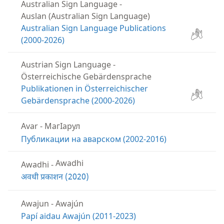
Australian Sign Language
-
Auslan (Australian Sign Language)
Australian Sign Language Publications
(2000-2026)
Austrian Sign Language
-
Österreichische Gebärdensprache
Publikationen in Österreichischer
Gebärdensprache (2000-2026)
Avar
-
МагӀарул
Публикации на аварском (2002-2016)
Awadhi
-
Awadhi
अवधी प्रकाशन (2020)
Awajun
-
Awajún
Papí aidau Awajún (2011-2023)