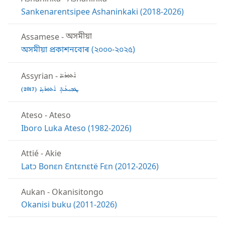
Sankenarentsipee Ashaninkaki (2018-2026)
Assamese
-
অসমীয়া
অসমীয়া প্ৰকাশনবোৰ (২০০০-২০২৫)
Assyrian
-
ܐܵܬܘܿܪܵܝܵܐ
ܛܒܼܝܼܥܵـܬܐܹ̈ ܐܵܬܘܿܪ̈ܵܝܹܐ (‏2017)‏
Ateso
-
Ateso
Iboro Luka Ateso (1982-2026)
Attié
-
Akie
Latɔ Bonɛn Ɛntɛnɛtë Fɛn (2012-2026)
Aukan
-
Okanisitongo
Okanisi buku (2011-2026)