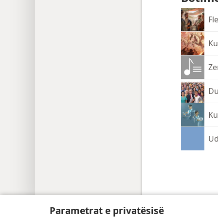
Fl
Ku
Ze
Du
Ku
Ud
Copyright
© 2026 Watch Tower Bible and Tract Soci
Parametrat e privatësisë