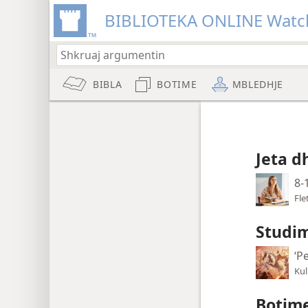
BIBLIOTEKA ONLINE Watc
BIBLA
BOTIME
MBLEDHJE
Jeta d
8-
Fle
Studim
‘P
Kul
Botime