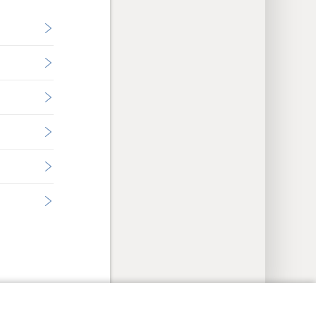
 e privatësisë
Hyr me identifikim
JW.ORG