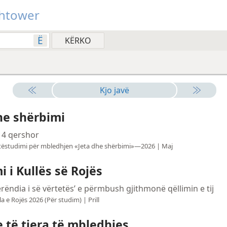
htower
Ë
Kjo javë
he shërbimi
14 qershor
tëstudimi për mbledhjen «Jeta dhe shërbimi»—2026 | Maj
i i Kullës së Rojës
erëndia i së vërtetës’ e përmbush gjithmonë qëllimin e tij
la e Rojës 2026 (Për studim) | Prill
 të tjera të mbledhjes