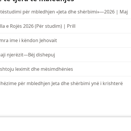
etëstudimi për mbledhjen «Jeta dhe shërbimi»—2026 | Maj
lla e Rojës 2026 (Për studim) | Prill
mra ime i këndon Jehovait
aji njerëzit—Bëj dishepuj
shtoju leximit dhe mësimdhënies
hëzime për mbledhjen Jeta dhe shërbimi ynë i krishterë
ety of Pennsylvania
Kushtet e përdorimit
Politika e privatësisë
Parametrat