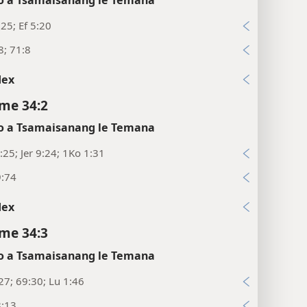
:25; Ef 5:20
8; 71:8
dex
me 34:2
 a Tsamaisanang le Temana
:25; Jer 9:24; 1Ko 1:31
9:74
dex
me 34:3
 a Tsamaisanang le Temana
27; 69:30; Lu 1:46
8:13