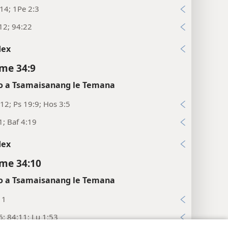
:14; 1Pe 2:3
12; 94:22
dex
me 34:9
 a Tsamaisanang le Temana
12; Ps 19:9; Hos 3:5
1; Baf 4:19
dex
me 34:10
 a Tsamaisanang le Temana
11
6; 84:11; Lu 1:53