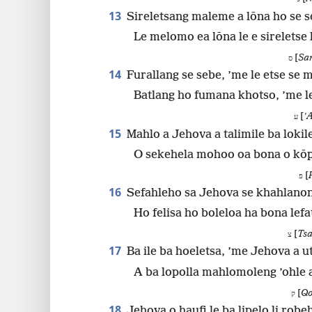
13
Sireletsang maleme a lōna ho se s
Le melomo ea lōna le e sireletse
[
Sa
ס
14
Furallang se sebe, ’me le etse se
Batlang ho fumana khotso, ’me le
[
ʽ
ע
15
Mahlo a Jehova a talimile ba lokil
O sekehela mohoo oa bona o kōp
[
פ
16
Sefahleho sa Jehova se khahlanong
Ho felisa ho boleloa ha bona lefa
[
Tsa
צ
17
Ba ile ba hoeletsa, ’me Jehova a u
A ba lopolla mahlomoleng ’ohle 
[
Qo
ק
18
Jehova o haufi le ba lipelo li robe