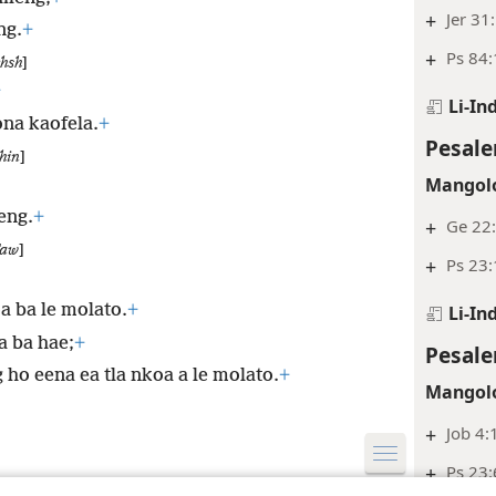
+
Jer 31
ng.
+
+
Ps 84:
hsh
]
+
Li-In
na kaofela.
+
Pesale
hin
]
Mangolo
leng.
+
+
Ge 22:
aw
]
+
Ps 23:
oa ba le molato.
+
Li-In
a ba hae;
+
Pesale
 ho eena ea tla nkoa a le molato.
+
Mangolo
+
Job 4:
+
Ps 23: