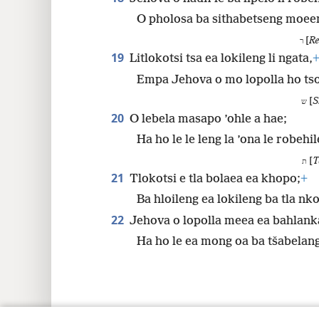
O pholosa ba sithabetseng moee
[
Re
ר
19
Litlokotsi tsa ea lokileng li ngata,
Empa Jehova o mo lopolla ho tso
[
S
ש
20
O lebela masapo ’ohle a hae;
Ha ho le le leng la ’ona le robehi
[
T
ת
21
Tlokotsi e tla bolaea ea khopo;
+
Ba hloileng ea lokileng ba tla nk
22
Jehova o lopolla meea ea bahlank
Ha ho le ea mong oa ba tšabelang