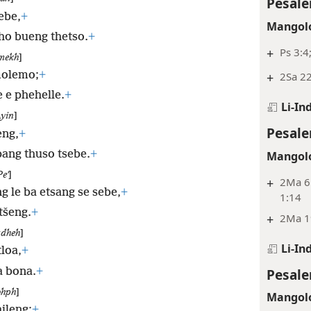
Pesale
ebe,
+
Mangolo
 ho bueng thetso.
+
+
Ps 3:4
mekh
]
 molemo;
+
+
2Sa 2
 e phehelle.
+
Li-In
Ayin
]
Pesale
eng,
+
ang thuso tsebe.
+
Mangolo
Peʼ
]
+
2Ma 6:
 le ba etsang se sebe,
+
1:14
tšeng.
+
+
2Ma 1
dheh
]
Li-In
tloa,
+
Pesale
a bona.
+
hph
]
Mangolo
hileng;
+