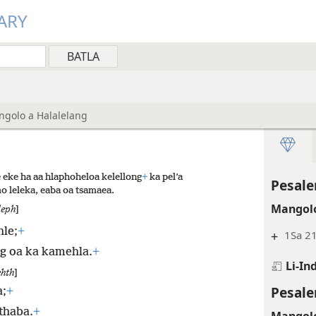
ARY
angolo a Halalelang
 eke ha aa hlaphoheloa kelellong
+
ka pel’a
Pesale
o leleka, eaba oa tsamaea.
Mangolo
leph
]
hle;
+
+
1Sa 2
g oa ka kamehla.
+
Li-In
hth
]
Pesale
a;
+
 thaba.
+
Mangolo