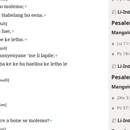
 o molemo;
+
Li-In
 tšabelang ho eena.
+
Pesale
hdh
]
 hae,
+
Mangolo
e ke letho.
+
+
Lu 11:
aph
]
+
Ps 18:
honyenyane ’me li lapile;
+
a ke ke ba haelloa ke letho le
Li-In
Pesale
medh
]
Mangolo
+
2Ko 3
em
]
+
Ps 37
Li-In
ore a bone se molemo?
+
un
]