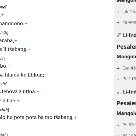
mel
]
+
Lik 16
,
+
+
Ps 44:
e hammoho.
+
leth
]
Li-In
araba,
+
Pesale
e li tšabang.
+
Mangolo
Heʼ
]
abo,
+
+
Esa 45
sa hlajoa ke lihlong.
+
+
Ps 11
yin
]
Li-In
 Jehova a utloa.
+
 a hae.
+
Pesale
ehth
]
Mangolo
elo ho pota-pota ba mo tšabang,
+
+
Ps 35:
+
Ps 14
ehth
]