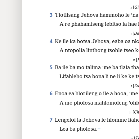
[
Gi
ג
3
Tlotlisang Jehova hammoho le ’na
A re phahamiseng lebitso la ha
[
Da
ד
4
Ke ile ka botsa Jehova, eaba oa nk
A ntopolla linthong tsohle tseo k
[
ה
5
Ba ile ba mo talima ’me ba tlala th
Lifahleho tsa bona li ne li ke ke t
[
Za
ז
6
Enoa ea hlorileng o ile a hooa, ’me
A mo pholosa mahlomoleng ’ohle
[
Ch
ח
7
Lengeloi la Jehova le hlomme liah
Lea ba pholosa.
+
[
T
ט