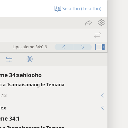
Sesotho (Lesotho)
Lipesaleme 34:0-9
me 34:sehlooho
 a Tsamaisanang le Temana
1:13
dex
me 34:1
 a Tsamaisanang le Temana