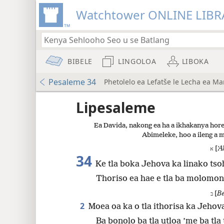
Watchtower ONLINE LIBR
BIBELE
LINGOLOA
LIBOKA
Pesaleme 34
Phetolelo ea Lefatše le Lecha ea M
lo a
Lipesaleme
Ea Davida, nakong ea ha a ikhakanya hore
Phetolelo ea Lefatše le Lecha (nwt)
Abimeleke, hoo a ileng a m
[
ʼA
א
34
Ke tla boka Jehova ka linako tso
8
Thoriso ea hae e tla ba molomon
[
Be
ב
16
2
Moea oa ka o tla ithorisa ka Jehov
Ba bonolo ba tla utloa ’me ba tla