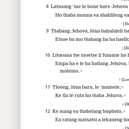
8
Latsoang ’me le bone hore Jehova
Ho thaba monna ea shahlileng ea
[
Yo
י
9
Tšabang Jehova, lōna bahalaleli ba
Etsoe ba mo tšabang ha ba haello
[
K
כ
10
Litaoana tse moetse li fumane ho 
Empa ha e le ba batlang Jehova, b
molemo.
+
[
La
ל
11
Tloong, lōna bara, le ’mamele;
+
Ke tla le ruta ho tšaba Jehova.
+
[
M
מ
12
Ke mang ea thabelang bophelo,
+
Ea ratang matsatsi a lekaneng h
[
N
נ