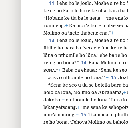
11
Leha ho le joalo, Moshe a re ho
ke ee ho Faro le hore ke ntše bara ba
“Hobane ke tla ba le uena,
+
’me ena ke
romileng:
+
Ka mor’a hore u ntše secha
Molimo oa ’nete thabeng ena.”
+
13
Leha ho le joalo, Moshe a re ho 
fihlile ho bara ba Iseraele ’me ke re 
lōna o nthomile ho lōna,’ ebe ba re ho
14
re’ng ho bona?”
Eaba Molimo o re
.”
+
Eaba oa eketsa: “Sena ke seo u
SONA
15
o nthomile ho lōna.’”
+
Joal
TLA BA
“Sena ke seo u tla se bolella bara b
holo ba lōna, Molimo oa Abrahama,
+
Jakobo,
+
o nthomile ho lōna.’ Lena ke
lekanyetsoang,
+
’me sena ke sehopots
16
mor’a o mong.
+
Tsamaea, u phuthe
re ho bona, ‘Jehova Molimo oa baholo-