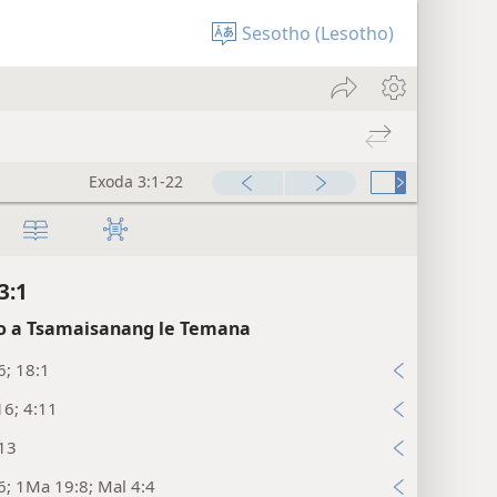
Sesotho (Lesotho)
Exoda 3:1-22
3:1
 a Tsamaisanang le Temana
6; 18:1
16; 4:11
:13
6; 1Ma 19:8; Mal 4:4