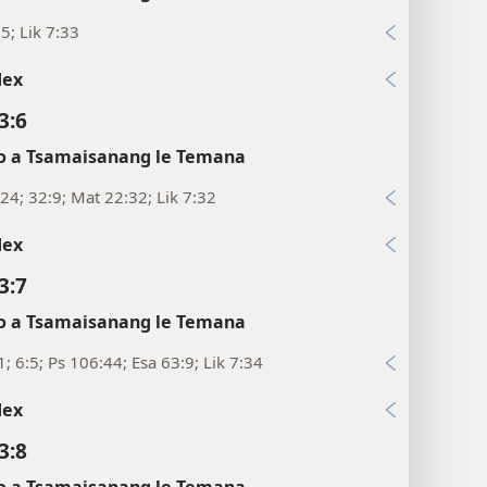
15; Lik 7:33
dex
3:6
 a Tsamaisanang le Temana
24; 32:9; Mat 22:32; Lik 7:32
dex
3:7
 a Tsamaisanang le Temana
1; 6:5; Ps 106:44; Esa 63:9; Lik 7:34
dex
3:8
 a Tsamaisanang le Temana