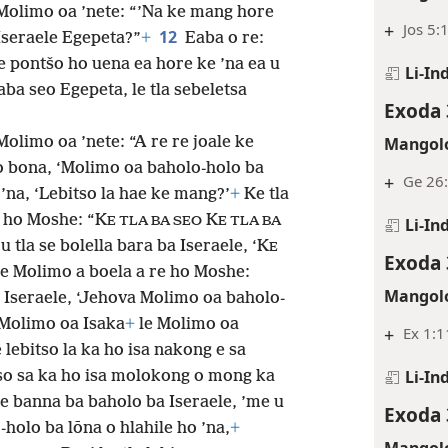
 Molimo oa ’nete: “’Na ke mang hore
+
Jos 5:
12
 Iseraele Egepeta?”
+
Eaba o re:
 pontšo ho uena ea hore ke ’na ea u
Li-In
ba seo Egepeta, le tla sebeletsa
Exoda 
Mangolo
Molimo oa ’nete: “A re re joale ke
ho bona, ‘Molimo oa baholo-holo ba
+
Ge 26:
 ’na, ‘Lebitso la hae ke mang?’
+
Ke tla
 ho Moshe: “K
K
Li-In
E TLA BA SEO
E TLA BA
 tla se bolella bara ba Iseraele, ‘K
E
Exoda 
e Molimo a boela a re ho Moshe:
Mangolo
a Iseraele, ‘Jehova Molimo oa baholo-
Molimo oa Isaka
+
le Molimo oa
+
Ex 1:1
 lebitso la ka ho isa nakong e sa
Li-In
o sa ka ho isa molokong o mong ka
 banna ba baholo ba Iseraele, ’me u
Exoda 
holo ba lōna o hlahile ho ’na,
+
Mangolo