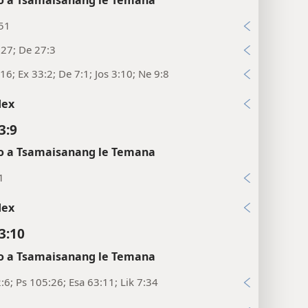
:51
27; De 27:3
16; Ex 33:2; De 7:1; Jos 3:10; Ne 9:8
dex
3:9
 a Tsamaisanang le Temana
1
dex
3:10
 a Tsamaisanang le Temana
:6; Ps 105:26; Esa 63:11; Lik 7:34