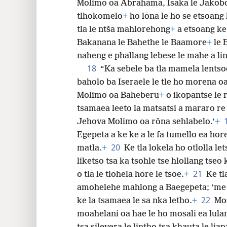
Molimo oa Abrahama, Isaka le Jakobo, 
tlhokomelo
+
ho lōna le ho se etsoang
tla le ntša mahlorehong
+
a etsoang ke
Bakanana le Bahethe le Baamore
+
le 
naheng e phallang lebese le mahe a lin
18
“Ka sebele ba tla mamela lentso
baholo ba Iseraele le tle ho morena oa
Molimo oa Baheberu
+
o ikopantse le 
tsamaea leeto la matsatsi a mararo re 
Jehova Molimo oa rōna sehlabelo.’
+
Egepeta a ke ke a le fa tumello ea hor
20
matla.
+
Ke tla lokela ho otlolla le
liketso tsa ka tsohle tse hlollang tseo
21
o tla le tlohela hore le tsoe.
+
Ke tl
amohelehe mahlong a Baegepeta; ’me k
22
ke la tsamaea le sa nka letho.
+
Mos
moahelani oa hae le ho mosali ea lulan