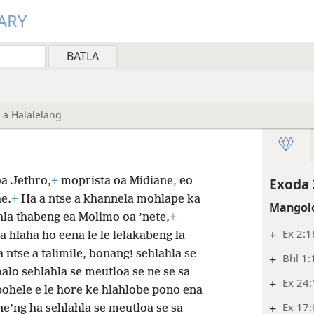
ARY
 a Halalelang
a Jethro,
+
moprista oa Midiane, eo
Exoda 
e.
+
Ha a ntse a khannela mohlape ka
Mangolo
ihla thabeng ea Molimo oa ’nete,
+
+
Ex 2:1
a hlaha ho eena le le lelakabeng la
 ntse a talimile,
bonang! sehlahla se
+
Bhl 1:
oalo sehlahla se meutloa se ne se sa
+
Ex 24
pohele e le hore ke hlahlobe pono ena
+
Ex 17:
e’ng ha sehlahla se meutloa se sa