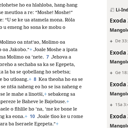
elohetse ho ea hlahloba, hang-hang
Li-In
 se meutloa a re: “Moshe! Moshe!”
Exoda 
re: “U se ke ua atamela mona. Rōla
eo u emeng ho sona ke mobu o
Mangolo
+
De 33:
a Molimo oa ntat’ao, Molimo oa
o oa Jakobo.”
+
Joale Moshe a ipata
Exoda 
7
ima Molimo oa ’nete.
Jehova a
Mangolo
oreho a sechaba sa ka se Egepeta,
a la ba se qobellang ho sebetsa;
+
Ge 18:
8
e bo utloang.
+
Kea theoha ho ea se
Exoda 
 se ntša naheng eo ho se isa naheng e
Mangolo
se le mahe a linotši,
+
sebakeng sa
pereze le Baheve le Bajebuse.
+
+
1Sa 3:
ele o fihlile ho ’na, ’me ke bone le
Exoda 
10
ng ka eona.
+
Joale tloo ke u rome
bara ba Iseraele Egepeta.”
+
Mangolo