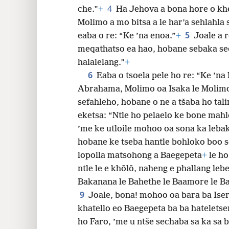
4
che.”
+
Ha Jehova a bona hore o kh
Molimo a mo bitsa a le har’a sehlahla
5
eaba o re: “Ke ’na enoa.”
+
Joale a 
meqathatso ea hao, hobane sebaka s
halalelang.”
+
6
Eaba o tsoela pele ho re: “Ke ’n
Abrahama, Molimo oa Isaka le Molim
sefahleho, hobane o ne a tšaba ho tal
eketsa: “Ntle ho pelaelo ke bone mahl
’me ke utloile mohoo oa sona ka lebak
hobane ke tseba hantle bohloko boo s
lopolla matsohong a Baegepeta
+
le ho
ntle le e khōlō, naheng e phallang lebe
Bakanana le Bahethe le Baamore le Ba
9
Joale, bona! mohoo oa bara ba Isera
khatello eo Baegepeta ba ba hateletse
ho Faro, ’me u ntše sechaba sa ka sa 