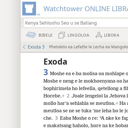
Watchtower ONLINE LIBR
BIBELE
LINGOLOA
LIBOKA
Exoda 3
Phetolelo ea Lefatše le Lecha ea Mangolo
lo a
Exoda
3
Moshe ea e-ba molisa oa mohlape o
Phetolelo ea Lefatše le Lecha (nwt)
Moshe e neng e le mokhoenyana oa ha
bophirimela ho lefeella, qetellong a f
2
Horebe.
+
Joale lengeloi la Jehova l
8
mollo har’a sehlahla se meutloa.
+
Ha a
meutloa se ne se tuka ’me leha ho le j
16
3
che.
Eaba Moshe o re: “A nke ke fa
e makatsang haholo, hore na ke hoban