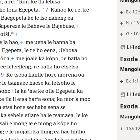
a re: “Ruri ke tla lebisa
17
 ho lōna Egepeta.
Kahoo ke re, ke
+
Ex 12
 Baegepeta ke le ise naheng ea
+
Nu 13:
Bapereze le Baheve le Bajebuse,
+
+
Ge 10:
otši.”’
+
e la hao,
+
’me uena le banna ba
Li-In
 Egepeta, le re ho eena, ‘Jehova
Exoda 
rōna,
+
’me joale ka kōpo, re batla ho
ee lefeelleng, re batla ho etsetsa
Mangolo
19
Ke tseba hantle hore morena oa
+
Ex 1:1
e le tsamaee haese ka letsoho le
tsoho
+
la ka ’me ke otle Egepeta ka
Li-In
 ke tla li etsa har’a eona; ka mor’a moo
Exoda 
a etsa hore sechaba sena se
a sebele etlare ha le tsamaea, le ke
Mangolo
ali e mong le e mong a kōpe ho
+
1Sa 12
g e le mojaki ka tlung ea hae lintho