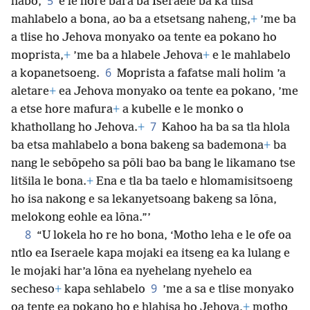
5
habo,
e le hore bara ba Iseraele ba ka tlisa
mahlabelo a bona, ao ba a etsetsang naheng,
+
’me ba
a tlise ho Jehova monyako oa tente ea pokano ho
moprista,
+
’me ba a hlabele Jehova
+
e le mahlabelo
6
a kopanetsoeng.
Moprista a fafatse mali holim ’a
aletare
+
ea Jehova monyako oa tente ea pokano, ’me
a etse hore mafura
+
a kubelle e le monko o
7
khathollang ho Jehova.
+
Kahoo ha ba sa tla hlola
ba etsa mahlabelo a bona bakeng sa bademona
+
ba
nang le sebōpeho sa pōli bao ba bang le likamano tse
litšila le bona.
+
Ena e tla ba taelo e hlomamisitsoeng
ho isa nakong e sa lekanyetsoang bakeng sa lōna,
melokong eohle ea lōna.”’
8
“U lokela ho re ho bona, ‘Motho leha e le ofe oa
ntlo ea Iseraele kapa mojaki ea itseng ea ka lulang e
le mojaki har’a lōna ea nyehelang nyehelo
ea
9
secheso
+
kapa sehlabelo
’me a sa e tlise monyako
oa tente ea pokano ho e hlahisa ho Jehova,
+
motho