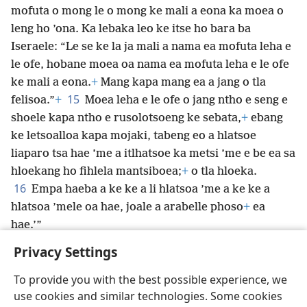
mofuta o mong le o mong ke mali a eona ka moea o
leng ho ’ona. Ka lebaka leo ke itse ho bara ba
Iseraele: “Le se ke la ja mali a nama ea mofuta leha e
le ofe, hobane moea oa nama ea mofuta leha e le ofe
ke mali a eona.
+
Mang kapa mang ea a jang o tla
15
felisoa.”
+
Moea leha e le ofe o jang ntho e seng e
shoele kapa ntho e rusolotsoeng ke sebata,
+
ebang
ke letsoalloa kapa mojaki, tabeng eo a hlatsoe
liaparo tsa hae ’me a itlhatsoe ka metsi ’me e be ea sa
hloekang ho fihlela mantsiboea;
+
o tla hloeka.
16
Empa haeba a ke ke a li hlatsoa ’me a ke ke a
hlatsoa ’mele oa hae, joale a arabelle phoso
+
ea
hae.’”
Privacy Settings
To provide you with the best possible experience, we
use cookies and similar technologies. Some cookies
Sesotho (Lesotho)
Romela
Ikhethele