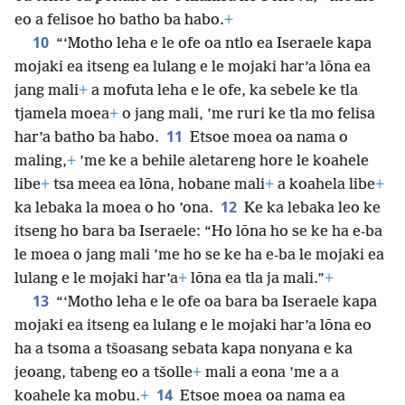
eo a felisoe ho batho ba habo.
+
10
“‘Motho leha e le ofe oa ntlo ea Iseraele kapa
mojaki ea itseng ea lulang e le mojaki har’a lōna ea
jang mali
+
a mofuta leha e le ofe, ka sebele ke tla
tjamela moea
+
o jang mali, ’me ruri ke tla mo felisa
11
har’a batho ba habo.
Etsoe moea oa nama o
maling,
+
’me ke a behile aletareng hore le koahele
libe
+
tsa meea ea lōna, hobane mali
+
a koahela libe
+
12
ka lebaka la moea o ho ’ona.
Ke ka lebaka leo ke
itseng ho bara ba Iseraele: “Ho lōna ho se ke ha e-ba
le moea o jang mali ’me ho se ke ha e-ba le mojaki ea
lulang e le mojaki har’a
+
lōna ea tla ja mali.”
+
13
“‘Motho leha e le ofe oa bara ba Iseraele kapa
mojaki ea itseng ea lulang e le mojaki har’a lōna eo
ha a tsoma a tšoasang sebata kapa nonyana e ka
jeoang, tabeng eo a tšolle
+
mali a eona ’me a a
14
koahele ka mobu.
+
Etsoe moea oa nama ea