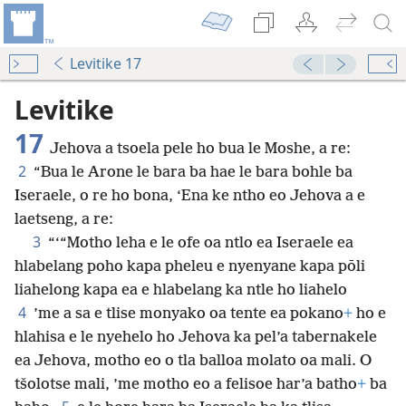
Levitike 17
Levitike
17
Jehova a tsoela pele ho bua le Moshe, a re:
2
“Bua le Arone le bara ba hae le bara bohle ba
Iseraele, o re ho bona, ‘Ena ke ntho eo Jehova a e
laetseng, a re:
3
“‘“Motho leha e le ofe oa ntlo ea Iseraele ea
hlabelang poho kapa pheleu e nyenyane kapa pōli
liahelong kapa ea e hlabelang ka ntle ho liahelo
4
’me a sa e tlise monyako oa tente ea pokano
+
ho e
hlahisa e le nyehelo ho Jehova ka pel’a tabernakele
ea Jehova, motho eo o tla balloa molato oa mali. O
tšolotse mali, ’me motho eo a felisoe har’a batho
+
ba