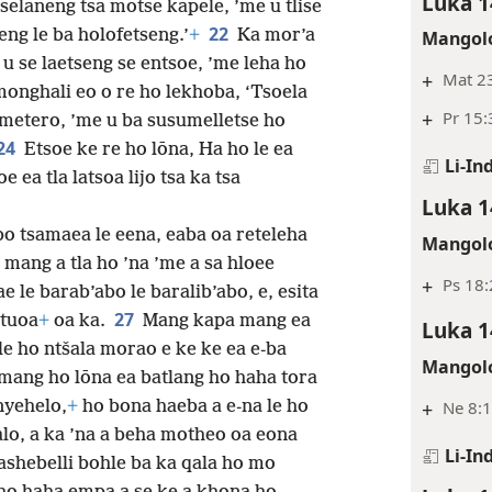
Luka 1
itselaneng tsa motse kapele, ’me u tlise
22
eng le ba holofetseng.’
+
Ka mor’a
Mangolo
 u se laetseng se entsoe, ’me leha ho
+
Mat 23
onghali eo o re ho lekhoba, ‘Tsoela
+
Pr 15:
g metero, ’me u ba susumelletse ho
24
Etsoe ke re ho lōna, Ha ho le ea
Li-In
ea tla latsoa lijo tsa ka tsa
Luka 1
o tsamaea le eena, eaba oa reteleha
Mangolo
 mang a tla ho ’na ’me a sa hloee
+
Ps 18:
ae le barab’abo le baralib’abo, e, esita
27
utuoa
+
oa ka.
Mang kapa mang ea
Luka 1
le ho ntšala morao e ke ke ea e-ba
Mangolo
mang ho lōna ea batlang ho haha tora
+
Ne 8:1
enyehelo,
+
ho bona haeba a e-na le ho
lo, a ka ’na a beha motheo oa eona
Li-In
ashebelli bohle ba ka qala ho mo