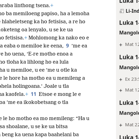
Luka 1
araba linthong tsena.
+
Li-In
atho ba memiloeng papiso, ha a lemoha
Luka 1
hlaheletseng ka ho fetisisa, a re ho
keteng oa lenyalo, u se ke ua
Mangolo
 fetisisa.
+
Mohlomong ka nako eo e
+
Mat 12
9
’na eaba o memiloe ke eena,
’me ea
 re ho uena, ‘E-re motho enoa a
Luka 1
ho tloha ka lihlong ho ea lula
Mangolo
a u memiloe, u ee ’me u otle ka
, e le hore ha motho ea u memileng a
+
Ex 23:
ohela holingoana.’ Joale u tla
+
Mat 12
11
na kaofela.
+
Etsoe e mong le e
Luka 1
a ’me ea ikokobetsang o tla
Mangolo
re le ho motho ea mo memileng: “Ha u
+
Mat 2
tsa shoalane, u se ke ua bitsa
 beng ka uena kapa baahelani ba
Luka 1