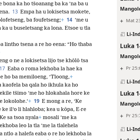
e bona ka ho tšoanang ba ka ’na ba u
Mangolo
13
uena.
Empa ha u lokisetsa mokete,
14
+
Mat 23
lofetseng, ba foufetseng;
+
’me u
a ka u buseletsang ka lona. Etsoe u tla
Li-In
Luka 1
a lintho tsena a re ho eena: “Ho thaba
+
Mangolo
ng o ne a lokisetsa lijo tse khōlō tsa
+
Pr 25:
17
Eaba o roma lekhoba la hae ka
 re ho ba memiloeng, ‘Tloong,
+
Li-In
kaofela ba qala ho ikhula ka ho
Luka 1
rekile tšimo ’me ho hlokahala hore ke
19
e lokolohe.’
+
E mong a re, ‘Ke
Mangolo
 ke il’o li hlahloba; kea u kōpa, E-re
+
Pr 25:
Ke sa tsoa nyala
+
mosali ’me ka
khoba leo la tla ’me la tlalehela
Li-In
 ntlo a halefa eaba o re ho lekhoba la