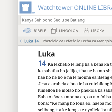
Watchtower ONLINE LIBR
BIBELE
LINGOLOA
LIBOKA
Luka 14
Phetolelo ea Lefatše le Lecha ea Mangolo
lo a
Luka
14
Ka lekhetlo le leng ha a kena ka 
Phetolelo ea Lefatše le Lecha (nwt)
ka sabatha ho ja lijo,
+
ba ne ba mo she
hae ho ne ho e-na le monna ea itseng
Jesu a arabela a bua le ba rutehileng 
8
lumelloa ke molao ho phekola ka sab
Eaba o tšoara monna eo, oa mo folisa
16
bona: “Ke mang ho lōna eo, haeba mor
selibeng,
+
a ke keng a e nyollela ka nt
24