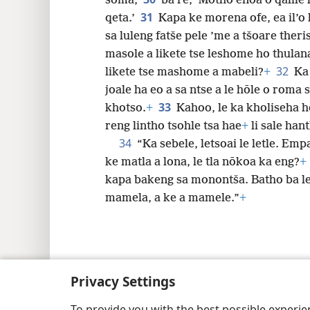
soma,
ba re, ‘Motho enoa o qalile
31
qeta.’
Kapa ke morena ofe, ea il’
sa luleng fatše pele ’me a tšoare ther
masole a likete tse leshome ho thulan
32
likete tse mashome a mabeli?
+
Ka 
joale ha eo a sa ntse a le hōle o rom
33
khotso.
+
Kahoo, le ka kholiseha h
reng lintho tsohle tsa hae
+
li sale han
34
“Ka sebele, letsoai le letle. Emp
ke matla a lona, le tla nōkoa ka eng?
+
kapa bakeng sa monontša. Batho ba le l
mamela, a ke a mamele.”
+
Copyright
© 2026 Watch Tower Bible and Tract
Privacy Settings
To provide you with the best possible experi